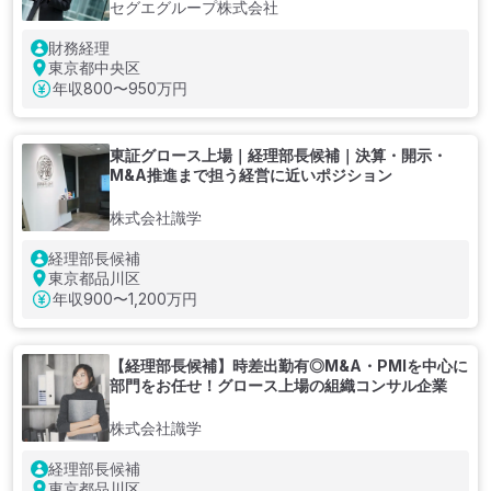
セグエグループ株式会社
財務経理
東京都中央区
年収
800〜950万円
東証グロース上場｜経理部長候補｜決算・開示・
M&A推進まで担う経営に近いポジション
株式会社識学
経理部長候補
東京都品川区
年収
900〜1,200万円
【経理部長候補】時差出勤有◎M&A・PMIを中心に
部門をお任せ！グロース上場の組織コンサル企業
株式会社識学
経理部長候補
東京都品川区