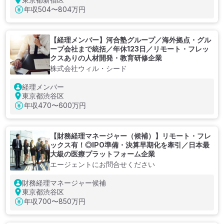
年収
504〜804万円
【経理メンバー】河合塾グループ／海外拠点・グル
ープ会社まで統括／年休123日／リモート・フレッ
クスありの人材開発・教育研修企業
株式会社ウィル・シード
経理メンバー
東京都渋谷区
年収
470〜600万円
【財務経理マネージャー（候補）】リモート・フレ
ックス有！◎IPO準備・決算早期化を牽引／日本最
大級の医療プラットフォーム企業
エージェントにお問合せください
財務経理マネージャー候補
東京都渋谷区
年収
700〜850万円