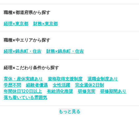
職種×都道府県から探す
経理×東京都
財務×東京都
職種×中エリアから探す
経理×錦糸町・住吉
財務×錦糸町・住吉
経理
×こだわり条件から探す
育休・産休実績あり
資格取得支援制度
退職金制度あり
学歴不問
経験者優遇
女性活躍
完全週休2日制
年間休日120日以上
有給消化推奨
研修充実
研修期間あり
落ち着いている雰囲気
もっと見る