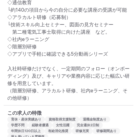
◇通信教育

└約140の項目から今の自分に必要な講座の受講が可能

◇アラカルト研修（応募制）

└技術スキル向上セミナー、図面の見方セミナー　

　第二種電気工事士取得に向けた講座　など。

◇社内eラーニング

◇階層別研修

◇アプリで手軽に確認できる5分動画シリーズ

入社時研修だけでなく、一定期間のフォロー（オンボー
ディング）及び、キャリアや業務内容に応じた幅広い研
修を用意しています。

（階層別研修、アラカルト研修、社内eラーニング、そ
の他研修）
この求人の特徴
育休・産休実績あり
資格取得支援制度
退職金制度あり
学歴不問
経験者優遇
女性活躍
完全週休2日制
年間休日120日以上
有給消化推奨
研修充実
研修期間あり
落ち着いている雰囲気