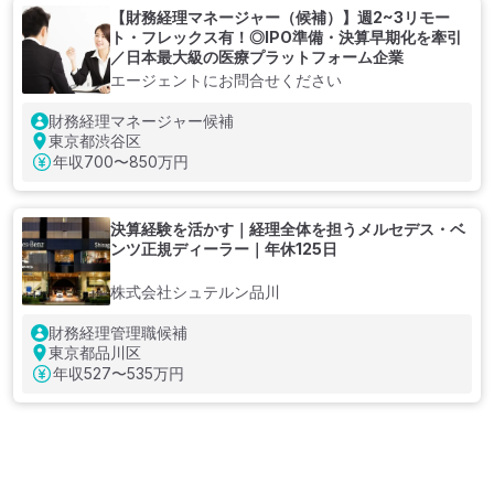
【財務経理マネージャー（候補）】週2~3リモー
ト・フレックス有！◎IPO準備・決算早期化を牽引
／日本最大級の医療プラットフォーム企業
エージェントにお問合せください
財務経理マネージャー候補
東京都渋谷区
年収
700〜850万円
決算経験を活かす｜経理全体を担うメルセデス・ベ
ンツ正規ディーラー｜年休125日
株式会社シュテルン品川
財務経理管理職候補
東京都品川区
年収
527〜535万円