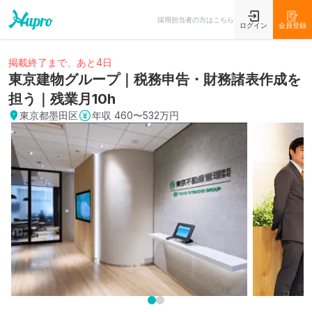
採用担当者の方はこちら
ログイン
会員登録
掲載終了まで、あと4日
東京建物グループ｜税務申告・財務諸表作成を
担う｜残業月10h
東京都墨田区
年収
460〜532万円