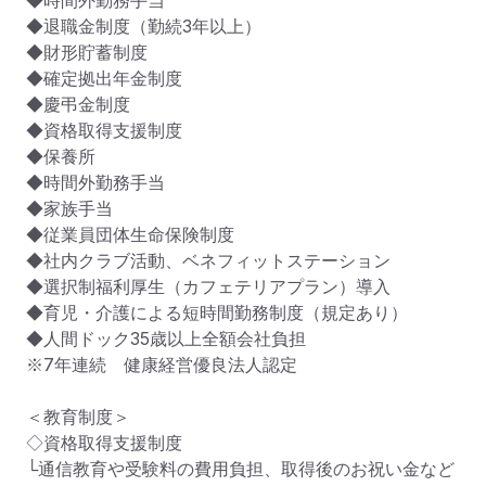
◆時間外勤務手当

◆退職金制度（勤続3年以上）

◆財形貯蓄制度

◆確定拠出年金制度

◆慶弔金制度

◆資格取得支援制度

◆保養所

◆時間外勤務手当

◆家族手当

◆従業員団体生命保険制度

◆社内クラブ活動、ベネフィットステーション

◆選択制福利厚生（カフェテリアプラン）導入

◆育児・介護による短時間勤務制度（規定あり）

◆人間ドック35歳以上全額会社負担

※7年連続　健康経営優良法人認定

＜教育制度＞

◇資格取得支援制度

└通信教育や受験料の費用負担、取得後のお祝い金など
