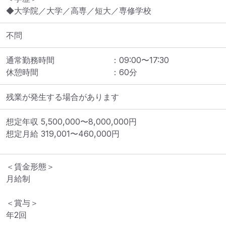
◆大学院／大学／高専／短大／専修学校
不問
通常勤務時間
：
09:00
〜
17:30
休憩時間
：
60
分
残業が発生する場合があります
想定年収
5,500,000
〜
8,000,000
円
想定月給
319,001
〜
460,000
円
＜賃金形態＞

月給制

＜賞与＞

年2回
