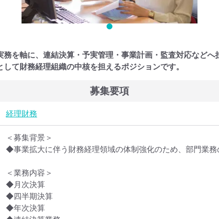
実務を軸に、連結決算・予実管理・事業計画・監査対応などへ
として財務経理組織の中核を担えるポジションです。
募集要項
経理
財務
＜募集背景＞

◆事業拡大に伴う財務経理領域の体制強化のため、部門業務
＜業務内容＞

◆月次決算

◆四半期決算

◆年次決算
