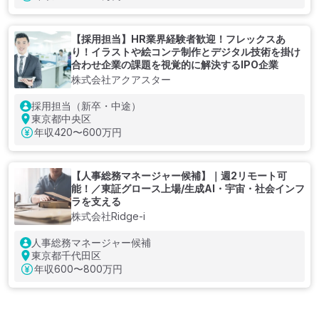
【採用担当】HR業界経験者歓迎！フレックスあ
り！イラストや絵コンテ制作とデジタル技術を掛け
合わせ企業の課題を視覚的に解決するIPO企業
株式会社アクアスター
採用担当（新卒・中途）
東京都中央区
年収
420〜600万円
【人事総務マネージャー候補】｜週2リモート可
能！／東証グロース上場/生成AI・宇宙・社会インフ
ラを支える
株式会社Ridge-i
人事総務マネージャー候補
東京都千代田区
年収
600〜800万円