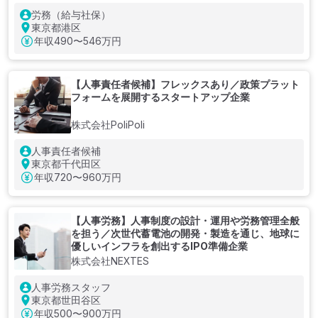
労務（給与社保）
東京都港区
年収
490〜546万円
【人事責任者候補】フレックスあり／政策プラット
フォームを展開するスタートアップ企業
株式会社PoliPoli
人事責任者候補
東京都千代田区
年収
720〜960万円
【人事労務】人事制度の設計・運用や労務管理全般
を担う／次世代蓄電池の開発・製造を通じ、地球に
優しいインフラを創出するIPO準備企業
株式会社NEXTES
人事労務スタッフ
東京都世田谷区
年収
500〜900万円