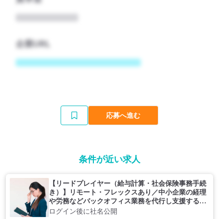
企業URL
応募へ進む
条件が近い求人
【リードプレイヤー（給与計算・社会保険事務手続
き）】リモート・フレックスあり／中小企業の経理
や労務などバックオフィス業務を代行し支援する企
業
ログイン後に社名公開