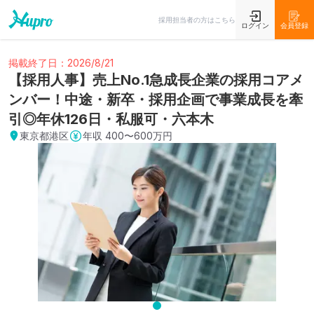
採用担当者の方はこちら
ログイン
会員登録
掲載終了日：2026/8/21
【採用人事】売上No.1急成長企業の採用コアメ
ンバー！中途・新卒・採用企画で事業成長を牽
引◎年休126日・私服可・六本木
東京都港区
年収
400〜600万円