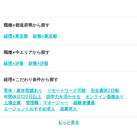
職種×都道府県から探す
経理×東京都
財務×東京都
職種×中エリアから探す
経理×汐留
財務×汐留
経理
×こだわり条件から探す
育休・産休実績あり
リモートワーク可能
完全週休2日制
年間休日120日以上
語学力を活かせる
オンライン面接あり
上場企業
管理職・マネージャー
経験者優遇
エージェントおすすめ求人
急募求人
もっと見る