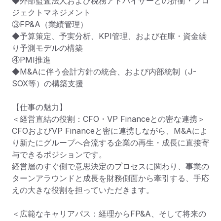
◆外部監査法人および税務アドバイザーとの折衝・プロ
ジェクトマネジメント

③FP&A（業績管理）

◆予算策定、予実分析、KPI管理、および在庫・資金繰
り予測モデルの構築

④PMI推進

◆M&Aに伴う会計方針の統合、および内部統制（J-
SOX等）の構築支援

【仕事の魅力】

＜経営直結の役割：CFO・VP Financeとの密な連携＞

CFOおよびVP Financeと密に連携しながら、M&Aによ
り新たにグループへ合流する企業の再生・成長に直接寄
与できるポジションです。

経営層のすぐ側で意思決定のプロセスに関わり、事業の
ターンアラウンドと成長を財務側面から牽引する、手応
えの大きな役割を担っていただきます。

＜広範なキャリアパス：経理からFP&A、そして将来の