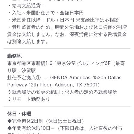
・給与支給通貨：

・入社～米国赴任まで：全額日本円

・米国赴任以降：ドル＋日本円 ※支給比率は応相談

・管理監督者のため、時間外労働および休日労働の割増
賃金は支給しません。なお、深夜労働に対する割増賃金
は別途支給します。
勤務地
東京都港区東新橋1-9-1東京汐留ビルディング6F
（最寄
り駅：汐留駅

赴任予定拠点①：：GENDA Americas: 15305 Dallas 
Parkway 12th Floor, Addison, TX 75001）
※就業場所の変更の範囲：求人者の定める就業場所
※リモート勤務あり
休日・休暇
◆完全週休2日制（休日は土日祝日）

◆年間有給休暇10日～（下限日数は、入社直後の付与