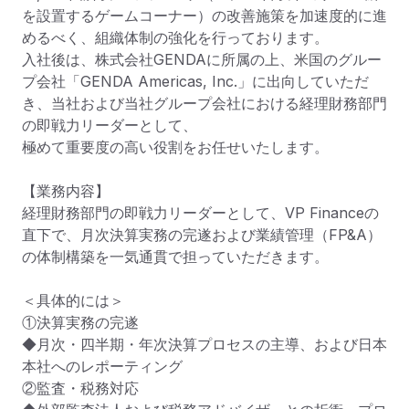
を設置するゲームコーナー）の改善施策を加速度的に進
めるべく、組織体制の強化を行っております。

入社後は、株式会社GENDAに所属の上、米国のグルー
プ会社「GENDA Americas, Inc.」に出向していただ
き、当社および当社グループ会社における経理財務部門
の即戦力リーダーとして、

極めて重要度の高い役割をお任せいたします。

【業務内容】

経理財務部門の即戦力リーダーとして、VP Financeの
直下で、月次決算実務の完遂および業績管理（FP&A）
の体制構築を一気通貫で担っていただきます。

＜具体的には＞

①決算実務の完遂

◆月次・四半期・年次決算プロセスの主導、および日本
本社へのレポーティング

②監査・税務対応
