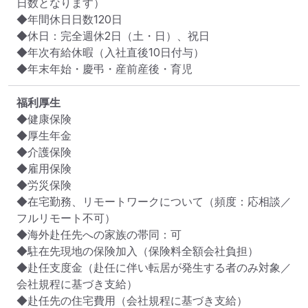
日数となります）

◆年間休日日数120日

◆休日：完全週休2日（土・日）、祝日

◆年次有給休暇（入社直後10日付与）

◆年末年始・慶弔・産前産後・育児
福利厚生
◆健康保険

◆厚生年金

◆介護保険

◆雇用保険

◆労災保険

◆在宅勤務、リモートワークについて（頻度：応相談／
フルリモート不可）

◆海外赴任先への家族の帯同：可

◆駐在先現地の保険加入（保険料全額会社負担）

◆赴任支度金（赴任に伴い転居が発生する者のみ対象／
会社規程に基づき支給）

◆赴任先の住宅費用（会社規程に基づき支給）
