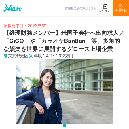
採用担当者の方はこちら
ログイン
会員登録
掲載終了日：2026/8/22
【経理財務メンバー】米国子会社へ出向求人／
「GiGO」や「カラオケBanBan」等、多角的
な娯楽を世界に展開するグロース上場企業
東京都港区
年収
1,431〜1,912万円