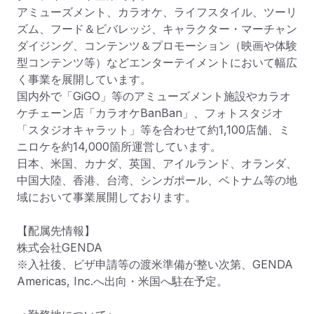
アミューズメント、カラオケ、ライフスタイル、ツーリ
ズム、フード＆ビバレッジ、キャラクター・マーチャン
ダイジング、コンテンツ＆プロモーション（映画や体験
型コンテンツ等）などエンターテイメントにおいて幅広
く事業を展開しています。

国内外で「GiGO」等のアミューズメント施設やカラオ
ケチェーン店「カラオケBanBan」、フォトスタジオ
「スタジオキャラット」等を合わせて約1,100店舗、ミ
ニロケを約14,000箇所運営しています。

日本、米国、カナダ、英国、アイルランド、オランダ、
中国大陸、香港、台湾、シンガポール、ベトナム等の地
域において事業展開しております。

【配属先情報】

株式会社GENDA

※入社後、ビザ申請等の渡米準備が整い次第、GENDA 
Americas, Inc.へ出向・米国へ駐在予定。
