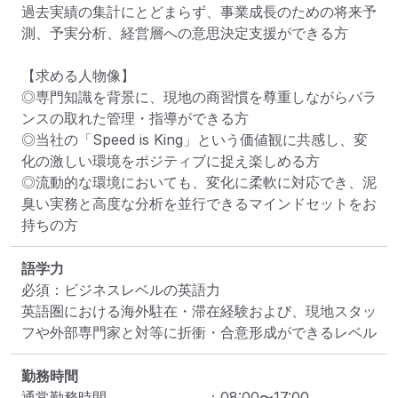
過去実績の集計にとどまらず、事業成長のための将来予
測、予実分析、経営層への意思決定支援ができる方

【求める人物像】

◎専門知識を背景に、現地の商習慣を尊重しながらバラ
ンスの取れた管理・指導ができる方

◎当社の「Speed is King」という価値観に共感し、変
化の激しい環境をポジティブに捉え楽しめる方

◎流動的な環境においても、変化に柔軟に対応でき、泥
臭い実務と高度な分析を並行できるマインドセットをお
持ちの方
語学力
必須：ビジネスレベルの英語力

英語圏における海外駐在・滞在経験および、現地スタッ
フや外部専門家と対等に折衝・合意形成ができるレベル
勤務時間
通常勤務時間
：
08:00
〜
17:00