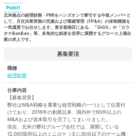
Point!
北米拠点の経理財務・PMIをハンズオンで牽引する中核メンバーと
して、月次決算実務の完遂および業績管理（FP&A）の体制構築を
一気通貫でお任せします。東京都港区にある、「GiGO」や「カラ
オケBanBan」等、多角的な娯楽を世界に展開するグロース上場企
業の求人です。
募集要項
職種
経理
財務
仕事内容
【募集背景】

弊社はM&A戦略を重要な経営戦略の一つとして位置付
けており、2018年の創業以来、国内外で60件以上の
M&Aおよび資本取引を完了してまいりました。

現在、北米の弊社グループ会社では、展開している
12,000箇所以上のミニロケ（主に30台以下のゲーム機