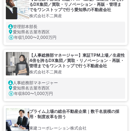
るDX集団／買取・リノベーション・再販・管理ま
でをワンストップで行う愛知県の不動産会社
株式会社不二興産
管理部本部長
愛知県名古屋市西区
年収
1,000〜2,000万円
【人事総務部マネージャー】東証TPM上場／生産性
4倍を誇るDX集団／買取・リノベーション・再販・
管理までをワンストップで行う不動産会社
株式会社不二興産
人事総務部マネージャー
愛知県名古屋市西区
年収
800〜1,000万円
プライム上場の総合不動産企業｜数千名規模の採
用・制度改革を担う
東建コーポレーション株式会社