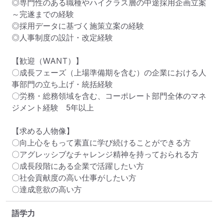
◎専門性のある職種やハイクラス層の中途採用企画立案
～完遂までの経験

◎採用データに基づく施策立案の経験 

◎人事制度の設計・改定経験

【歓迎（WANT）】

〇成長フェーズ（上場準備期を含む）の企業における人
事部門の立ち上げ・統括経験

〇労務・総務領域を含む、コーポレート部門全体のマネ
ジメント経験　5年以上

【求める人物像】

〇向上心をもって素直に学び続けることができる方

〇アグレッシブなチャレンジ精神を持っておられる方

〇成長段階にある企業で活躍したい方

〇社会貢献度の高い仕事がしたい方

〇達成意欲の高い方
語学力