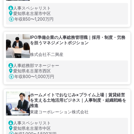
人事スペシャリスト
愛知県名古屋市中区
年収
850〜1,200万円
IPO準備企業の人事総務管理職｜採用・制度・労務
を担うマネジメントポジション
株式会社不二興産
人事総務部マネージャー
愛知県名古屋市西区
年収
800〜1,000万円
ホームメイトでおなじみ×プライム上場｜賃貸経営
を支える土地活用ビジネス｜人事制度・組織戦略を
推進
東建コーポレーション株式会社
人事スペシャリスト
愛知県名古屋市中区
年収
1,000〜1,500万円