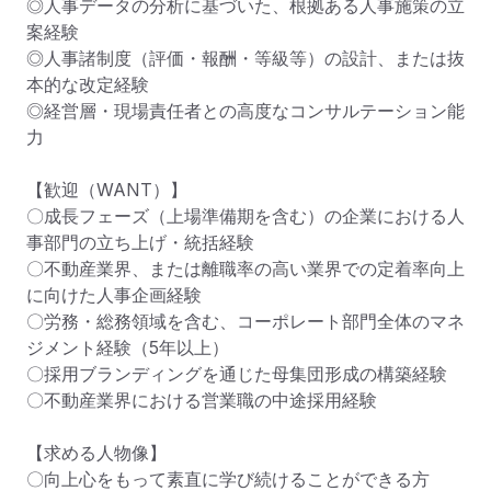
◎人事データの分析に基づいた、根拠ある人事施策の立
案経験 

◎人事諸制度（評価・報酬・等級等）の設計、または抜
本的な改定経験 

◎経営層・現場責任者との高度なコンサルテーション能
力 

【歓迎（WANT）】

〇成長フェーズ（上場準備期を含む）の企業における人
事部門の立ち上げ・統括経験 

〇不動産業界、または離職率の高い業界での定着率向上
に向けた人事企画経験 

〇労務・総務領域を含む、コーポレート部門全体のマネ
ジメント経験（5年以上） 

〇採用ブランディングを通じた母集団形成の構築経験 

〇不動産業界における営業職の中途採用経験

【求める人物像】

〇向上心をもって素直に学び続けることができる方
