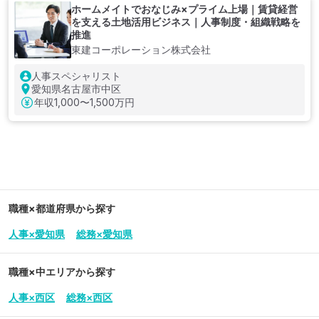
ホームメイトでおなじみ×プライム上場｜賃貸経営
を支える土地活用ビジネス｜人事制度・組織戦略を
推進
東建コーポレーション株式会社
人事スペシャリスト
愛知県名古屋市中区
年収
1,000〜1,500万円
職種×都道府県から探す
人事×愛知県
総務×愛知県
職種×中エリアから探す
人事×西区
総務×西区