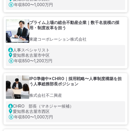
年収
800〜1,000万円
プライム上場の総合不動産企業｜数千名規模の採
用・制度改革を担う
東建コーポレーション株式会社
人事スペシャリスト
愛知県名古屋市中区
年収
850〜1,200万円
IPO準備中×CHRO｜採用戦略〜人事制度構築を担
う人事総務部長ポジション
株式会社不二興産
CHRO 部長（マネジャー候補）
愛知県名古屋市西区
年収
800〜1,000万円