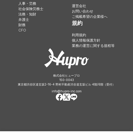
人事・労務
運営会社
社会保険労務士
お問い合わせ
法務・知財
ご掲載希望の企業様へ
弁護士
規約
財務
CFO
利用規約
個人情報保護方針
業務の運営に関する規程等
株式会社ヒュープロ
150-0043
東京都渋谷区道玄坂2-16-4 野村不動産渋谷道玄坂ビル 4階/6階（受付）
info@hupro-inc.com