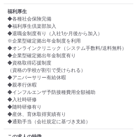
福利厚生
◆各種社会保険完備

◆福利厚生倶楽部加入

◆退職金制度有り（入社1か月後から加入）

※企業型確定拠出年金制度を利用

◆オンラインクリニック（システム手数料/送料無料）

◆企業型確定拠出年金制度有り

◆資格取得応援制度

（資格の学校が割引で受けられる）

◆アニバーサリー有給休暇

◆親孝行休暇

◆インフルエンザ予防接種費用全額補助

◆入社時研修

◆随時研修有り

◆産休、育休取得実績有り

◆通勤手当（会社規定に基づき支給）
この求人の特徴