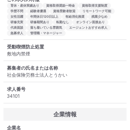
育休・産休実績あり
資格取得奨励一時金
資格取得支援制度
学歴不問
経験者優遇
資格受験者歓迎
リモートワーク可能
女性活躍
年間休日120日以上
有給消化推奨
残業少なめ
研修充実
研修期間あり
転勤なし
オンライン面接あり
代表面談
落ち着いている雰囲気
エージェントおすすめ求人
急募求人
管理職・マネージャー
受動喫煙防止処置
敷地内禁煙
募集者の氏名または名称
社会保険労務士法人とうかい
求人番号
34101
企業情報
企業名