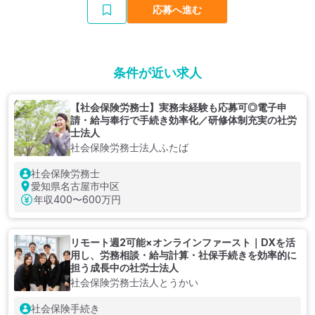
応募へ進む
条件が近い求人
【社会保険労務士】実務未経験も応募可◎電子申
請・給与奉行で手続き効率化／研修体制充実の社労
士法人
社会保険労務士法人ふたば
社会保険労務士
愛知県名古屋市中区
年収
400〜600万円
リモート週2可能×オンラインファースト｜DXを活
用し、労務相談・給与計算・社保手続きを効率的に
担う成長中の社労士法人
社会保険労務士法人とうかい
社会保険手続き