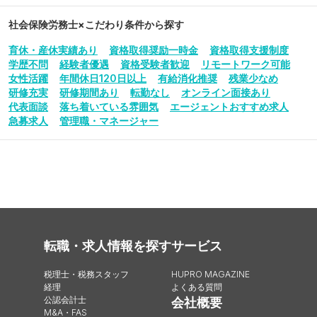
社会保険労務士
×こだわり条件から探す
育休・産休実績あり
資格取得奨励一時金
資格取得支援制度
学歴不問
経験者優遇
資格受験者歓迎
リモートワーク可能
女性活躍
年間休日120日以上
有給消化推奨
残業少なめ
研修充実
研修期間あり
転勤なし
オンライン面接あり
代表面談
落ち着いている雰囲気
エージェントおすすめ求人
急募求人
管理職・マネージャー
転職・求人情報を探す
サービス
税理士・税務スタッフ
HUPRO MAGAZINE
経理
よくある質問
公認会計士
会社概要
M&A・FAS