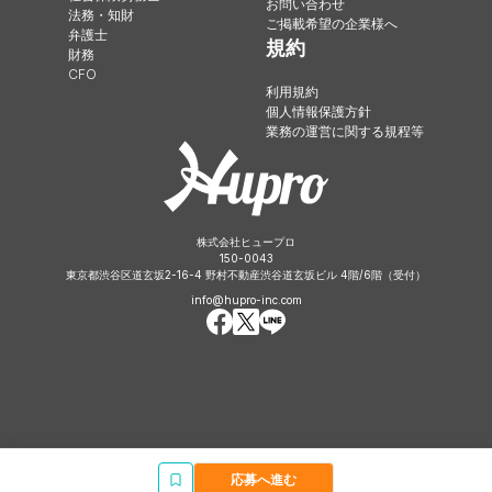
お問い合わせ
法務・知財
ご掲載希望の企業様へ
弁護士
規約
財務
CFO
利用規約
個人情報保護方針
業務の運営に関する規程等
株式会社ヒュープロ
150-0043
東京都渋谷区道玄坂2-16-4 野村不動産渋谷道玄坂ビル 4階/6階（受付）
info@hupro-inc.com
応募へ進む