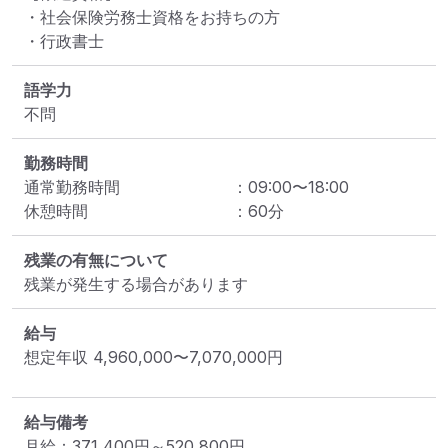
・社会保険労務士資格をお持ちの方

・行政書士
語学力
不問
勤務時間
通常勤務時間
：
09:00
〜
18:00
休憩時間
：
60
分
残業の有無について
残業が発生する場合があります
給与
想定年収
4,960,000
〜
7,070,000
円
給与備考
月給：371,400円～520,800円 　
