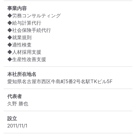
事業内容
◆労務コンサルティング

◆給与計算代行

◆社会保険手続代行

◆就業規則

◆適性検査

◆人材採用支援

◆生産性改善支援
本社所在地名
愛知県名古屋市西区牛島町5番2号名駅TKビル5F
代表者
久野 勝也
設立
2011/11/1