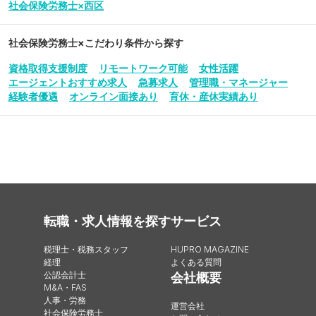
社会保険労務士×西区
社会保険労務士
×こだわり条件から探す
資格取得支援制度
リモートワーク可能
女性活躍
エージェントおすすめ求人
急募求人
管理職・マネージャー
経験者優遇
オンライン面接あり
育休・産休実績あり
転職・求人情報を探す
サービス
税理士・税務スタッフ
HUPRO MAGAZINE
経理
よくある質問
公認会計士
会社概要
M&A・FAS
人事・労務
運営会社
社会保険労務士