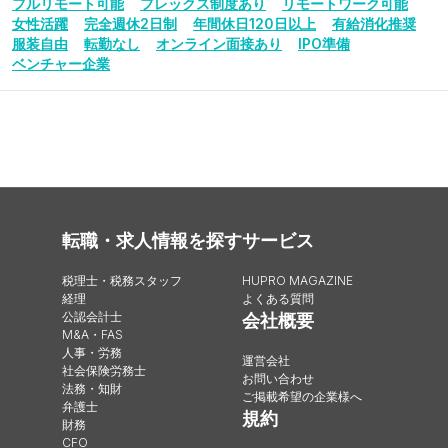
フルリモート可能
フレックス制度あり
リモートワーク可能
女性活躍
完全週休2日制
年間休日120日以上
有給消化推奨
服装自由
転勤なし
オンライン面接あり
IPO準備
ベンチャー企業
転職・求人情報を探す
サービス
税理士・税務スタッフ
HUPRO MAGAZINE
経理
よくある質問
公認会計士
会社概要
M&A・FAS
人事・労務
運営会社
社会保険労務士
お問い合わせ
法務・知財
ご掲載希望の企業様へ
弁護士
規約
財務
CFO