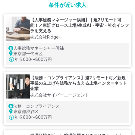
条件が近い求人
【人事総務マネージャー候補】｜週2リモート可
能！／東証グロース上場/生成AI・宇宙・社会インフ
ラを支える
株式会社Ridge-i
人事総務マネージャー候補
東京都千代田区
年収
600〜800万円
【法務・コンプライアンス】週2リモート可／新規
事業の立上げを法務から支える上場インターネット
企業
株式会社サイバーエージェント
法務・コンプライアンス
東京都渋谷区
年収
600〜800万円