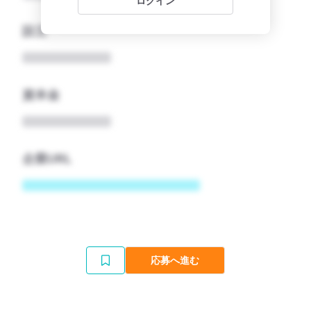
ログイン
設立
資本金
企業URL
応募へ進む