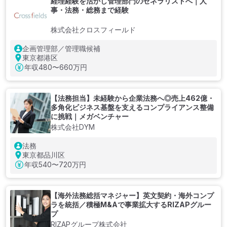
経理経験を活かし管理部門のゼネラリストへ｜人
事・法務・総務まで経験
株式会社クロスフィールド
企画管理部／管理職候補
東京都港区
年収
480〜660万円
【法務担当】未経験から企業法務へ◎売上462億・
多角化ビジネス基盤を支えるコンプライアンス整備
に挑戦｜メガベンチャー
株式会社DYM
法務
東京都品川区
年収
540〜720万円
【海外法務総括マネジャー】英文契約・海外コンプ
ラを統括／積極M&Aで事業拡大するRIZAPグルー
プ
RIZAPグループ株式会社