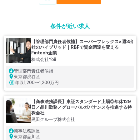
条件が近い求人
【管理部門責任者候補】スーパーフレックス×週3出
社のハイブリッド｜RBFで資金調達を変える
Fintech企業
株式会社Yoii
管理部門責任者候補
東京都渋谷区
年収
1,200〜1,200万円
【商事法務課長】東証スタンダード上場◎年休129
日／品川勤務／グローバルガバナンスを推進する持
株会社
黒田グループ株式会社
商事法務課長
東京都品川区