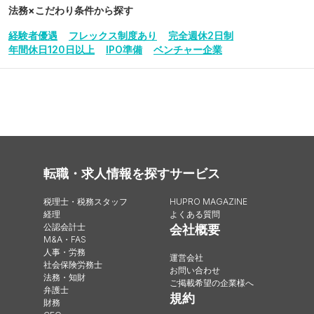
法務
×こだわり条件から探す
経験者優遇
フレックス制度あり
完全週休2日制
年間休日120日以上
IPO準備
ベンチャー企業
転職・求人情報を探す
サービス
税理士・税務スタッフ
HUPRO MAGAZINE
経理
よくある質問
公認会計士
会社概要
M&A・FAS
人事・労務
運営会社
社会保険労務士
お問い合わせ
法務・知財
ご掲載希望の企業様へ
弁護士
規約
財務