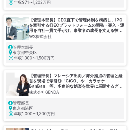
年収
971〜1,202万円
【管理本部長】CEO直下で管理体制を構築し、IPO
を牽引する◎ECプラットフォームの開発・導入・運
用を自社一貫で手がけ、事業者の成長を支える技術
力特化型企業
W2株式会社
管理本部長
東京都中央区
年収
1,300〜1,500万円
【管理部長】マレーシア出向／海外拠点の管理と経
営を現場で牽引◎「GiGO」や「カラオケ
BanBan」等、多角的な娯楽を世界に展開するグロ
ース上場企業
株式会社GENDA
管理部長
東京都港区
年収
1,000〜1,300万円