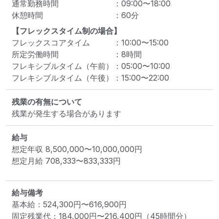
通常勤務時間
：
09:00
〜
18:00
休憩時間
：
60
分
【フレックスタイム制の場合】
フレックスコアタイム
：
10:00
〜
15:00
所定労働時間
：
8
時間
フレキシブルタイム（午前）
：
05:00
〜
10:00
フレキシブルタイム（午後）
：
15:00
〜
22:00
残業の有無について
残業が発生する場合があります
給与
想定年収
8,500,000
〜
10,000,000
円
想定月給
708,333
〜
833,333
円
給与備考
基本給：524,300円〜616,900円

固定残業代：184,000円〜216,400円（45時間分）
