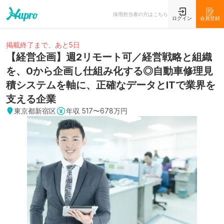
採用担当者の方はこちら
ログイン
会員登録
掲載終了まで、あと5日
【経営企画】週2リモート可／経営戦略と組織
を、0から企画し仕組み化する◎自動車修理見
積システムを軸に、正確なデータとITで業界を
支える企業
東京都新宿区
年収
517〜678万円