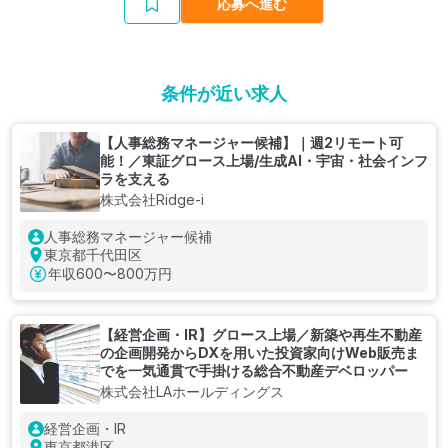
応募へ進む
条件が近い求人
【人事総務マネージャー候補】｜週2リモート可
能！／東証グロース上場/生成AI・宇宙・社会インフ
ラを支える
株式会社Ridge-i
人事総務マネージャー候補
東京都千代田区
年収
600〜800万円
【経営企画・IR】グロース上場／新築や再生不動産
の企画開発からDXを用いた投資家向けWeb販売ま
でを一気通貫で手掛ける総合不動産デベロッパー
株式会社LAホールディングス
経営企画・IR
東京都港区