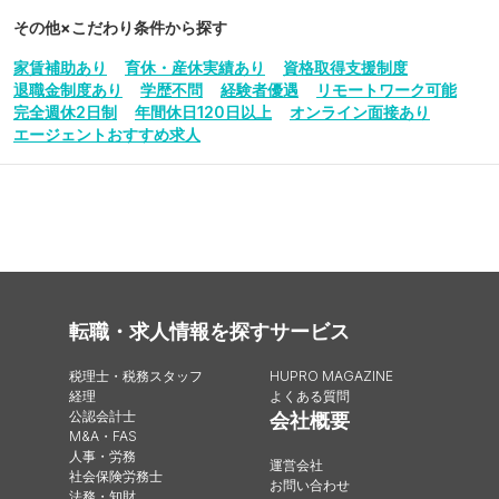
その他
×こだわり条件から探す
家賃補助あり
育休・産休実績あり
資格取得支援制度
退職金制度あり
学歴不問
経験者優遇
リモートワーク可能
完全週休2日制
年間休日120日以上
オンライン面接あり
エージェントおすすめ求人
転職・求人情報を探す
サービス
税理士・税務スタッフ
HUPRO MAGAZINE
経理
よくある質問
公認会計士
会社概要
M&A・FAS
人事・労務
運営会社
社会保険労務士
お問い合わせ
法務・知財