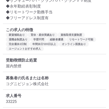
◆サンキューパパ・グランパパ・グランママ制度

◆永年勤続表彰制度

◆リモートワーク勤務手当

◆フリーアドレス制度有
この求人の特徴
家賃補助あり
育休・産休実績あり
資格取得支援制度
退職金制度あり
学歴不問
経験者優遇
リモートワーク可能
完全週休2日制
年間休日120日以上
オンライン面接あり
エージェントおすすめ求人
受動喫煙防止処置
屋内禁煙
募集者の氏名または名称
コグニビジョン株式会社
求人番号
33225