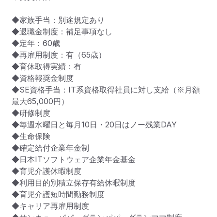
◆家族手当：別途規定あり

◆退職金制度：補足事項なし

◆定年：60歳

◆再雇用制度：有（65歳）

◆育休取得実績：有

◆資格報奨金制度

◆SE資格手当：IT系資格取得社員に対し支給（※月額
最大65,000円）

◆研修制度

◆毎週水曜日と毎月10日・20日はノー残業DAY

◆生命保険

◆確定給付企業年金制

◆日本ITソフトウェア企業年金基金

◆育児介護休暇制度

◆利用目的別積立保存有給休暇制度

◆育児介護短時間勤務制度

◆キャリア再雇用制度
