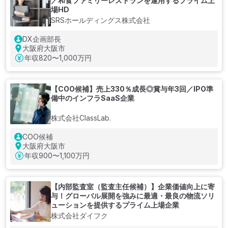
／和⾷ファミリーレストランを運用するプライム上
場HD
SRSホールディングス株式会社
DX企画部長
大阪府大阪市
年収
820〜1,000万円
【COO候補】売上330％成長◎賞与年3回／IPO準
備中のインフラSaaS企業
株式会社ClassLab.
COO候補
大阪府大阪市
年収
900〜1,100万円
【内部監査室（監査主任候補）】企業価値向上に寄
与！グローバル展開を強みに最適・最良の物流ソリ
ューションを提供するプライム上場企業
株式会社ダイフク