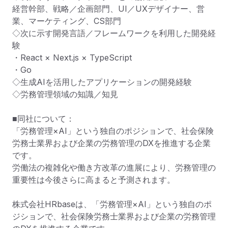
経営幹部、戦略／企画部門、UI／UXデザイナー、営
業、マーケティング、CS部門

◇次に示す開発言語／フレームワークを利用した開発経
験

・React × Next.js × TypeScript

・Go

◇生成AIを活用したアプリケーションの開発経験

◇労務管理領域の知識／知見

■同社について：

「労務管理×AI」という独自のポジションで、社会保険
労務士業界および企業の労務管理のDXを推進する企業
です。

労働法の複雑化や働き方改革の進展により、労務管理の
重要性は今後さらに高まると予測されます。

株式会社HRbaseは、「労務管理×AI」という独自のポ
ジションで、社会保険労務士業界および企業の労務管理