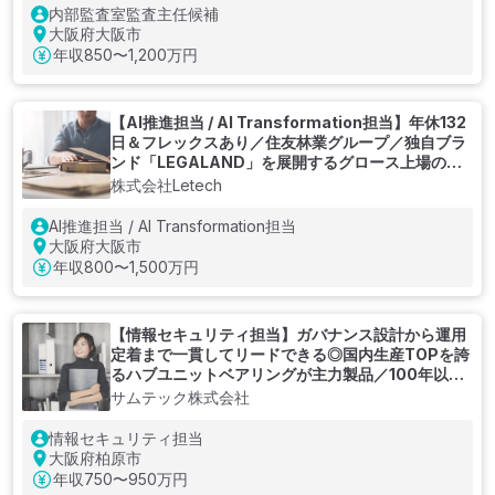
内部監査室監査主任候補
大阪府大阪市
年収
850〜1,200万円
【AI推進担当 / AI Transformation担当】年休132
日＆フレックスあり／住友林業グループ／独自ブラ
ンド「LEGALAND」を展開するグロース上場の不
動産テックベンチャー
株式会社Letech
AI推進担当 / AI Transformation担当
大阪府大阪市
年収
800〜1,500万円
【情報セキュリティ担当】ガバナンス設計から運用
定着まで一貫してリードできる◎国内生産TOPを誇
るハブユニットベアリングが主力製品／100年以上
の技術を未来へつなぐ金属加工メーカー
サムテック株式会社
情報セキュリティ担当
大阪府柏原市
年収
750〜950万円