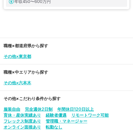
年収
450〜600万円
職種×都道府県から探す
その他×東京都
職種×中エリアから探す
その他×六本木
その他
×こだわり条件から探す
服装自由
完全週休2日制
年間休日120日以上
育休・産休実績あり
経験者優遇
リモートワーク可能
フレックス制度あり
管理職・マネージャー
オンライン面接あり
転勤なし