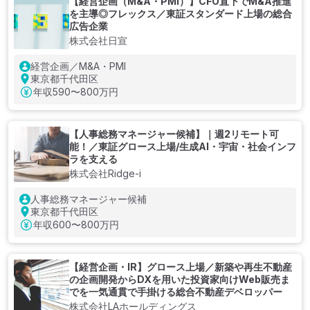
【経営企画（M&A・PMI）】CFO直下でM&A推進
を主導◎フレックス／東証スタンダード上場の総合
広告企業
株式会社日宣
経営企画／M&A・PMI
東京都千代田区
年収
590〜800万円
【人事総務マネージャー候補】｜週2リモート可
能！／東証グロース上場/生成AI・宇宙・社会インフ
ラを支える
株式会社Ridge-i
人事総務マネージャー候補
東京都千代田区
年収
600〜800万円
【経営企画・IR】グロース上場／新築や再生不動産
の企画開発からDXを用いた投資家向けWeb販売ま
でを一気通貫で手掛ける総合不動産デベロッパー
株式会社LAホールディングス