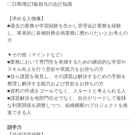
〇日商簿記1級相当の会計知識

【求める人物像】

■過去の業務や学習経験を生かし管理会計業務を経験
し、将来的に各種財務企画業務に携わりたいとお考えの
方

▼その他（マインドなど）

■業務において専門性を発揮するための継続的な学習や
スキル向上を行う意欲や実践力をお持ちの方

■自ら課題を発見し、その課題は解決するための手順を
整理し解決する能力および意欲をお持ちの方

■資料の作成をゴールでなく、スタートと考えられる人

■課題解決を他部門任せでなく、自分がリードして複雑
な利害関係を調整しつつ、組織横断のプロジェクトを推
進できる人
語学力
【必須語学経験】
