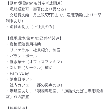
【勤務/通勤/在宅/財産形成関連】

・私服通勤可（部署により異なる）

・交通費支給（月上限5万円まで。雇用形態により一部
制限あり）

・退職金制度（正社員のみ）

【職場環境/業務/自己啓発関連】

・資格受験費用補助

・リファラル（社員紹介）制度

・バランスボール

・置き菓子（オフィスファミマ）

・部活動（サークル）補助

・FamilyDay

・誕生日ギフト

・社内カフェ（一部の拠点のみ）

・喫煙室あり、「喫煙専用室」「加熱式たばこ専用喫煙
室」双方設置

【採用関連】
