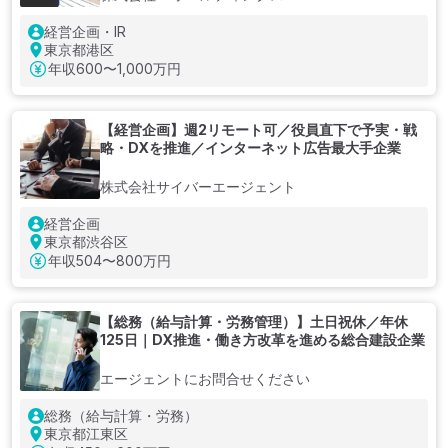
経営企画・IR
東京都港区
年収
600〜1,000万円
【経営企画】週2リモート可／役員直下で予実・戦
略・DXを推進／インターネット広告最大手企業
株式会社サイバーエージェント
経営企画
東京都渋谷区
年収
504〜800万円
【総務（給与計算・労務管理）】土日祝休／年休
125日｜DX推進・働き方改革を進める総合建設企業
エージェントにお問合せください
総務（給与計算・労務）
東京都江東区