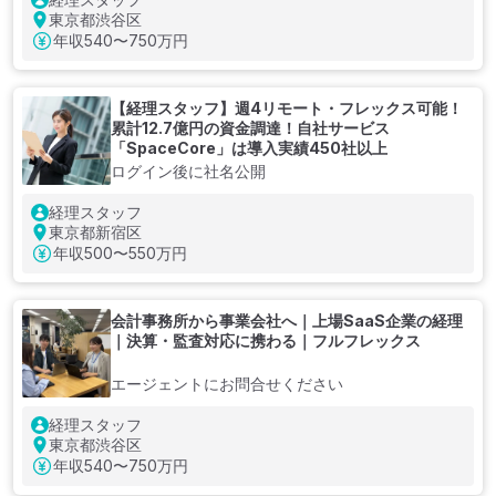
東京都渋谷区
年収
540〜750万円
【経理スタッフ】週4リモート・フレックス可能！
累計12.7億円の資金調達！自社サービス
「SpaceCore」は導入実績450社以上
ログイン後に社名公開
経理スタッフ
東京都新宿区
年収
500〜550万円
会計事務所から事業会社へ｜上場SaaS企業の経理
｜決算・監査対応に携わる｜フルフレックス
エージェントにお問合せください
経理スタッフ
東京都渋谷区
年収
540〜750万円