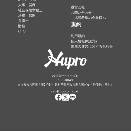
人事・労務
運営会社
社会保険労務士
お問い合わせ
法務・知財
ご掲載希望の企業様へ
弁護士
規約
財務
CFO
利用規約
個人情報保護方針
業務の運営に関する規程等
株式会社ヒュープロ
150-0043
東京都渋谷区道玄坂2-16-4 野村不動産渋谷道玄坂ビル 4階/6階（受付）
info@hupro-inc.com