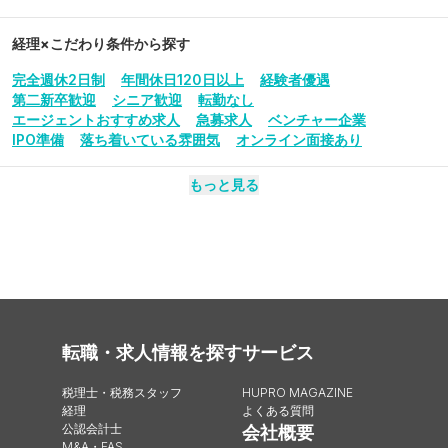
経理
×こだわり条件から探す
完全週休2日制
年間休日120日以上
経験者優遇
第二新卒歓迎
シニア歓迎
転勤なし
エージェントおすすめ求人
急募求人
ベンチャー企業
IPO準備
落ち着いている雰囲気
オンライン面接あり
もっと見る
転職・求人情報を探す
サービス
税理士・税務スタッフ
HUPRO MAGAZINE
経理
よくある質問
公認会計士
会社概要
M&A・FAS