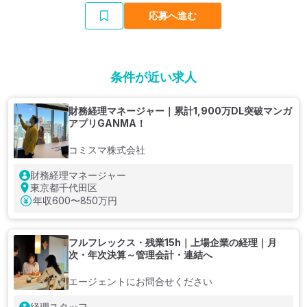
応募へ進む
条件が近い求人
財務経理マネージャー｜累計1,900万DL突破マンガ
アプリGANMA！
コミスマ株式会社
財務経理マネージャー
東京都千代田区
年収
600〜850万円
フルフレックス・残業15h｜上場企業の経理｜月
次・年次決算～管理会計・連結へ
エージェントにお問合せください
経理スタッフ