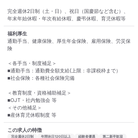
完全週休2日制（土・日）、祝日（国慶節など含む）、
年末年始休暇・年次有給休暇、慶弔休暇、育児休暇等
福利厚生
通勤手当、健康保険、厚生年金保険、雇用保険、労災保
険

＜各手当・制度補足＞

■通勤手当：通勤費全額支給(上限：非課税枠まで）

■社会保険：各種社会保険完備

＜教育制度・資格補助補足＞

■OJT・社内勉強会 等

＜その他補足＞

■産休育児休暇制度 等
この求人の特徴
完全週休2日制
年間休日120日以上
経験者優遇
第二新卒歓迎