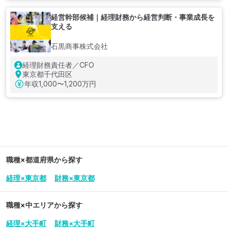
経営幹部候補｜経理財務から経営判断・事業成長を
支える
石黒商事株式会社
経理財務責任者／CFO
東京都千代田区
年収
1,000〜1,200万円
職種×都道府県から探す
経理×東京都
財務×東京都
職種×中エリアから探す
経理×大手町
財務×大手町