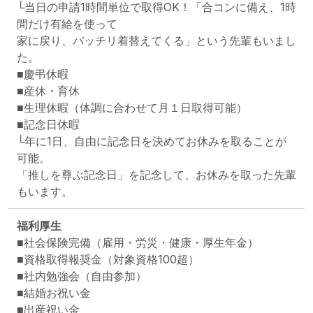
└当日の申請1時間単位で取得OK！「合コンに備え、1時
間だけ有給を使って

家に戻り、バッチリ着替えてくる」という先輩もいまし
た。

■慶弔休暇

■産休・育休

■生理休暇（体調に合わせて月１日取得可能）

■記念日休暇

└年に1日、自由に記念日を決めてお休みを取ることが
可能。

「推しを尊ぶ記念日」を記念して、お休みを取った先輩
もいます。
福利厚生
■社会保険完備（雇用・労災・健康・厚生年金）

■資格取得報奨金（対象資格100超）

■社内勉強会（自由参加）

■結婚お祝い金

■出産祝い金
