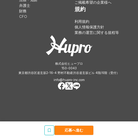
ご掲載希望の企業様へ
弁護士
規約
財務
CFO
利用規約
個人情報保護方針
業務の運営に関する規程等
株式会社ヒュープロ
150-0043
東京都渋谷区道玄坂2-16-4 野村不動産渋谷道玄坂ビル 4階/6階（受付）
info@hupro-inc.com
応募へ進む