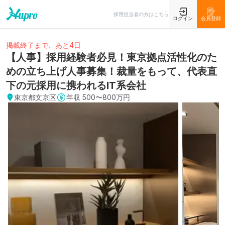
採用担当者の方はこちら
ログイン
会員登録
掲載終了まで、あと4日
【人事】採用経験者必見！東京拠点活性化のた
めの立ち上げ人事募集！裁量をもって、代表直
下の元採用に携われるIT系会社
東京都文京区
年収
500〜800万円