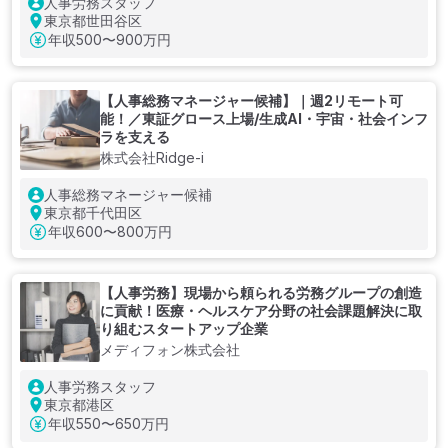
人事労務スタッフ
東京都世田谷区
年収
500〜900万円
【人事総務マネージャー候補】｜週2リモート可
能！／東証グロース上場/生成AI・宇宙・社会インフ
ラを支える
株式会社Ridge-i
人事総務マネージャー候補
東京都千代田区
年収
600〜800万円
【人事労務】現場から頼られる労務グループの創造
に貢献！医療・ヘルスケア分野の社会課題解決に取
り組むスタートアップ企業
メディフォン株式会社
人事労務スタッフ
東京都港区
年収
550〜650万円