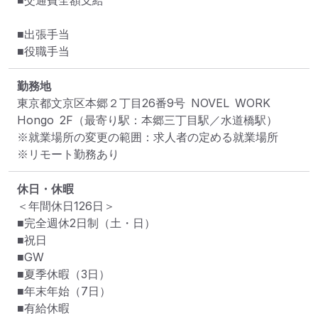
■交通費全額支給

■出張手当

■役職手当
勤務地
東京都文京区本郷２丁目26番9号 NOVEL WORK 
Hongo 2F
（最寄り駅：本郷三丁目駅／水道橋駅）
※就業場所の変更の範囲：求人者の定める就業場所
※リモート勤務あり
休日・休暇
＜年間休日126日＞

■完全週休2日制（土・日）

■祝日

■GW

■夏季休暇（3日）

■年末年始（7日）

■有給休暇
