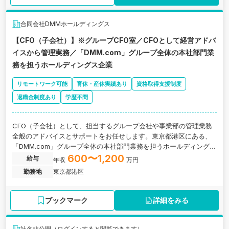
合同会社DMMホールディングス
【CFO（子会社）】※グループCFO室／CFOとして経営アドバ
イスから管理実務／「DMM.com」グループ全体の本社部門業
務を担うホールディングス企業
リモートワーク可能
育休・産休実績あり
資格取得支援制度
退職金制度あり
学歴不問
CFO（子会社）として、担当するグループ会社や事業部の管理業務
全般のアドバイスとサポートをお任せします。東京都港区にある、
「DMM.com」グループ全体の本社部門業務を担うホールディングス
企業の求人です。
600〜1,200
給与
年収
万円
勤務地
東京都港区
ブックマーク
詳細をみる
社名非公開（ログインすると閲覧できます）