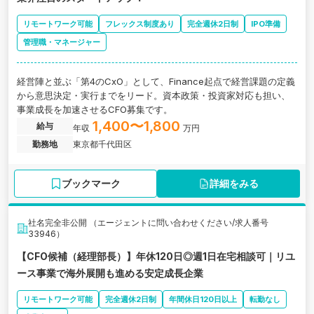
リモートワーク可能
フレックス制度あり
完全週休2日制
IPO準備
管理職・マネージャー
経営陣と並ぶ「第4のCxO」として、Finance起点で経営課題の定義
から意思決定・実行までをリード。資本政策・投資家対応も担い、
事業成長を加速させるCFO募集です。
1,400〜1,800
給与
年収
万円
勤務地
東京都千代田区
ブックマーク
詳細をみる
社名完全非公開 （エージェントに問い合わせください/求人番号
33946）
【CFO候補（経理部長）】年休120日◎週1日在宅相談可｜リユ
ース事業で海外展開も進める安定成長企業
リモートワーク可能
完全週休2日制
年間休日120日以上
転勤なし