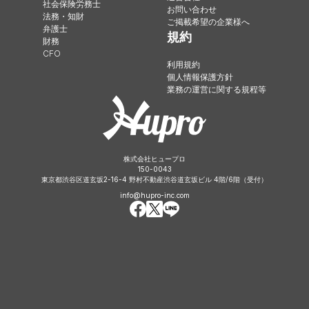
社会保険労務士
お問い合わせ
法務・知財
ご掲載希望の企業様へ
弁護士
規約
財務
CFO
利用規約
個人情報保護方針
業務の運営に関する規程等
株式会社ヒュープロ
150-0043
東京都渋谷区道玄坂2-16-4 野村不動産渋谷道玄坂ビル 4階/6階（受付）
info@hupro-inc.com