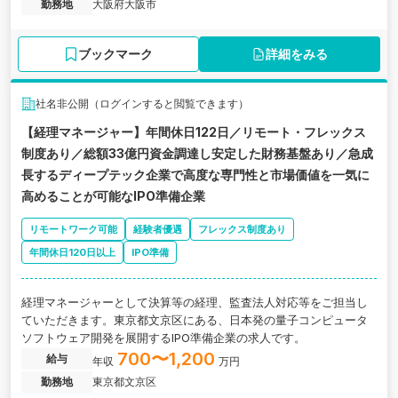
勤務地
大阪府大阪市
ブックマーク
詳細をみる
社名非公開（ログインすると閲覧できます）
【経理マネージャー】年間休日122日／リモート・フレックス
制度あり／総額33億円資金調達し安定した財務基盤あり／急成
長するディープテック企業で高度な専門性と市場価値を一気に
高めることが可能なIPO準備企業
リモートワーク可能
経験者優遇
フレックス制度あり
年間休日120日以上
IPO準備
経理マネージャーとして決算等の経理、監査法人対応等をご担当し
ていただきます。東京都文京区にある、日本発の量子コンピュータ
ソフトウェア開発を展開するIPO準備企業の求人です。
700〜1,200
給与
年収
万円
勤務地
東京都文京区