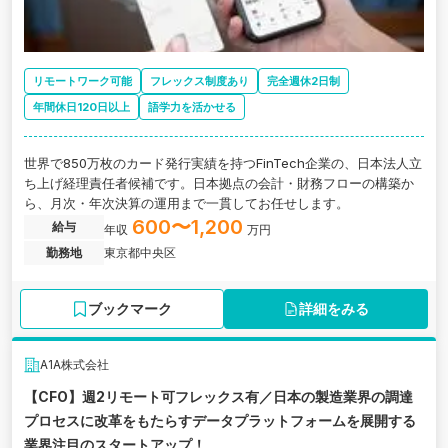
リモートワーク可能
フレックス制度あり
完全週休2日制
年間休日120日以上
語学力を活かせる
世界で850万枚のカード発行実績を持つFinTech企業の、日本法人立
ち上げ経理責任者候補です。日本拠点の会計・財務フローの構築か
ら、月次・年次決算の運用まで一貫してお任せします。
600〜1,200
給与
年収
万円
勤務地
東京都中央区
ブックマーク
詳細をみる
A1A株式会社
【CFO】週2リモート可フレックス有／日本の製造業界の調達
プロセスに改革をもたらすデータプラットフォームを展開する
業界注目のスタートアップ！