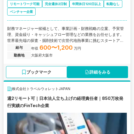
リモートワーク可能
完全週休2日制
年間休日120日以上
転勤なし
ベンチャー企業
財務マネージャー候補として、事業計画・財務戦略の立案、予実管
理、資金繰り・キャッシュフロー管理などの業務をお任せします。
世界最先端の探査・掘削技術で次世代地熱事業に挑むスタートアッ
プ企業の求人です。
600〜1,200
給与
年収
万円
勤務地
大阪府大阪市
ブックマーク
詳細をみる
株式会社トラベルウォレットJAPAN
週2リモート可｜日本法人立ち上げの経理責任者｜850万枚発
行実績のFinTech企業