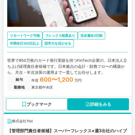
リモートワーク可能
フレックス制度あり
完全週休2日制
年間休日120日以上
語学力を活かせる
世界で850万枚のカード発行実績を持つFinTech企業の、日本法人立
ち上げ経理責任者候補です。日本拠点の会計・財務フローの構築か
ら、月次・年次決算の運用まで一貫してお任せします。
600〜1,200
給与
年収
万円
勤務地
東京都中央区
ブックマーク
詳細をみる
株式会社Yoii
【管理部門責任者候補】スーパーフレックス×週3出社のハイブ