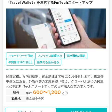
「Travel Wallet」を運営するFinTechスタートアップ
リモートワーク可能
フレックス制度あり
完全週休2日制
年間休日120日以上
語学力を活かせる
経理実務から内部統制、資金調達まで幅広くお任せします。東京都
中央区にある、外貨両替の常識を塗り替え、グローバル決済の民主
化に挑むFinTechスタートアップの日本法人企業の求人です。
600〜1,200
給与
年収
万円
勤務地
東京都中央区