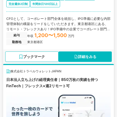
完全週休2日制
年間休日120日以上
CFOとして、コーポレート部門全体を統括し、IPO準備に必要な内部
管理体制の構築をリードをしていただきます。東京都港区にある、
リモート・フレックスあり！IPO準備中の企業でコーポレート部門全
体を統括！運用型広告の戦略策定から実運用までを一人の担当者が
1,200〜1,500
給与
年収
万円
一貫して行う「非分業型」の支援を特徴とする広告代理店／短期的
勤務地
東京都港区
な売上ノルマに縛られず、顧客満足度を成果指標としてクライアン
トの事業成長に深く伴走する、透明性の高いデジタルマーケティン
グ支援を行うIPO準備中企業の求人です。
ブックマーク
詳細をみる
株式会社トラベルウォレットJAPAN
日本法人立ち上げの経理責任者｜850万枚の実績を持つ
FinTech｜フレックス×週2リモート可