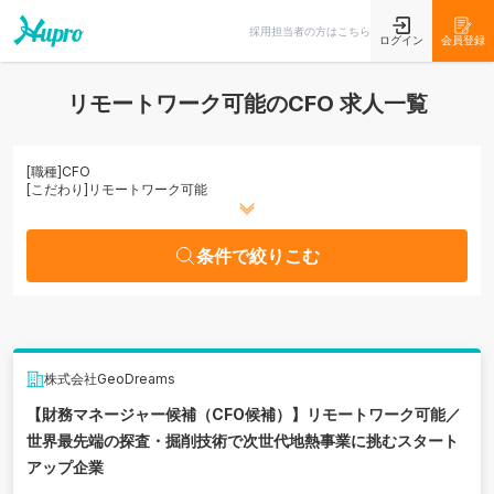
条件で絞りこむ
採用担当者の方はこちら
ログイン
会員登録
リモートワーク可能のCFO 求人一覧
[職種]
CFO
[こだわり]
リモートワーク可能
条件で絞りこむ
株式会社GeoDreams
【財務マネージャー候補（CFO候補）】リモートワーク可能／
世界最先端の探査・掘削技術で次世代地熱事業に挑むスタート
アップ企業