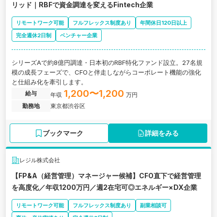
リッド｜RBFで資金調達を変えるFintech企業
リモートワーク可能
フルフレックス制度あり
年間休日120日以上
完全週休2日制
ベンチャー企業
シリーズAで約8億円調達・日本初のRBF特化ファンド設立。27名規
模の成長フェーズで、CFOと伴走しながらコーポレート機能の強化
と仕組み化を牽引します。
1,200〜1,200
給与
年収
万円
勤務地
東京都渋谷区
ブックマーク
詳細をみる
レジル株式会社
【FP&A（経営管理）マネージャー候補】CFO直下で経営管理
を高度化／年収1200万円／週2在宅可◎エネルギー×DX企業
リモートワーク可能
フルフレックス制度あり
副業相談可