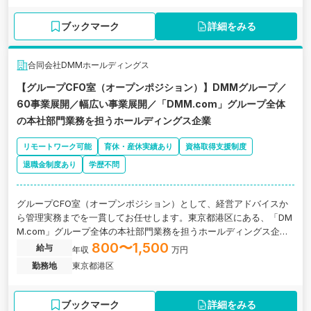
ブックマーク
詳細をみる
合同会社DMMホールディングス
【グループCFO室（オープンポジション）】DMMグループ／
60事業展開／幅広い事業展開／「DMM.com」グループ全体
の本社部門業務を担うホールディングス企業
リモートワーク可能
育休・産休実績あり
資格取得支援制度
退職金制度あり
学歴不問
グループCFO室（オープンポジション）として、経営アドバイスか
ら管理実務までを一貫してお任せします。東京都港区にある、「DM
M.com」グループ全体の本社部門業務を担うホールディングス企業
の求人です。
800〜1,500
給与
年収
万円
勤務地
東京都港区
ブックマーク
詳細をみる