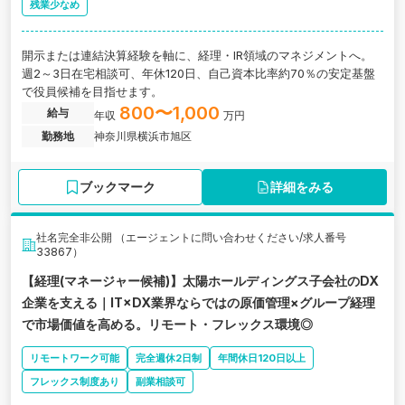
残業少なめ
開示または連結決算経験を軸に、経理・IR領域のマネジメントへ。
週2～3日在宅相談可、年休120日、自己資本比率約70％の安定基盤
で役員候補を目指せます。
800〜1,000
給与
年収
万円
勤務地
神奈川県横浜市旭区
ブックマーク
詳細をみる
社名完全非公開 （エージェントに問い合わせください/求人番号
33867）
【経理(マネージャー候補)】太陽ホールディングス子会社のDX
企業を支える｜IT×DX業界ならではの原価管理×グループ経理
で市場価値を高める。リモート・フレックス環境◎
リモートワーク可能
完全週休2日制
年間休日120日以上
フレックス制度あり
副業相談可