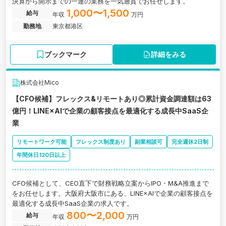
決算から開示までの一連の業務を一気通貫でお任せします。
1,000〜1,500
給与
年収
万円
勤務地
東京都港区
ブックマーク
詳細をみる
株式会社Mico
【CFO候補】フレックス&リモートあり◎累計資金調達額は63
億円！LINE×AIで企業の顧客接点を最適化する成長中SaaS企
業
リモートワーク可能
フレックス制度あり
副業相談可
完全週休2日制
年間休日120日以上
CFO候補として、CEO直下で財務戦略立案からIPO・M&A推進まで
をお任せします。大阪府大阪市にある、LINE×AIで企業の顧客接点を
最適化する成長中SaaS企業の求人です。
800〜2,000
給与
年収
万円