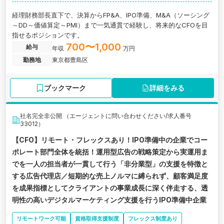
経理財務部長直下で、決算からFP&A、IPO準備、M&A（ソーシング
～DD～価値算定～PMI）まで一気通貫で経験し、将来的なCFOを目
指せるポジションです。
700〜1,000
給与
年収
万円
勤務地
東京都豊島区
ブックマーク
詳細をみる
社名完全非公開 （エージェントに問い合わせください/求人番号
33012）
【CFO】リモート・フレックスあり！IPO準備中の企業でコー
ポレート部門全体を統括！運用型広告の戦略策定から実運用ま
でを一人の担当者が一貫して行う「非分業型」の支援を特徴と
する広告代理店／短期的な売上ノルマに縛られず、顧客満足度
を成果指標としてクライアントの事業成長に深く伴走する、透
明性の高いデジタルマーケティング支援を行うIPO準備中企業
リモートワーク可能
資格取得支援制度
フレックス制度あり