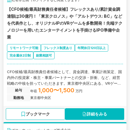
【CFO候補/最高財務責任者候補】フレックスあり/累計資金調
達額は30億円！「東京クロノス」や「アルトデウス: BC」など
を代表作とし、オリジナルIPのVRゲームを多数開発！先端テク
ノロジーを用いたエンターテイメントを手掛けるIPO準備中企
業
リモートワーク可能
フレックス制度あり
年間休日120日以上
完全週休2日制
副業相談可
CFO候補/最高財務責任者候補として、資金調達、事業計画策定、国
内外の投資家・株主・事業パートナーとの交渉・折衝、など、経営
戦略の中核を担っていただきます。東京都中央区にある、VRゲーム
を中心にエンターテイメントを手掛ける企業の求人です。
1,000〜1,500
給与
年収
万円
勤務地
東京都中央区
ブックマーク
詳細をみる