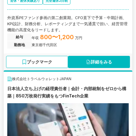
育休・産休実績あり
完全週休2日制
外資系PEファンド参画の第二創業期。CFO直下で予算・中期計画、
KPI設計、財務分析、レポーティングまで一気通貫で担い、経営管理
機能の高度化をリードします。
800〜1,200
給与
年収
万円
勤務地
東京都千代田区
ブックマーク
詳細をみる
株式会社トラベルウォレットJAPAN
日本法人立ち上げの経理責任者｜会計・内部統制をゼロから構
築｜850万枚発行実績をもつFinTech企業