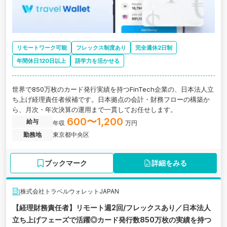
リモートワーク可能
フレックス制度あり
完全週休2日制
年間休日120日以上
語学力を活かせる
世界で850万枚のカード発行実績を持つFinTech企業の、日本法人立
ち上げ経理責任者候補です。日本拠点の会計・財務フローの構築か
ら、月次・年次決算の運用まで一貫してお任せします。
600〜1,200
給与
年収
万円
勤務地
東京都中央区
ブックマーク
詳細をみる
株式会社トラベルウォレットJAPAN
【経理財務責任者】リモート週2回/フレックスあり／日本法人
立ち上げフェーズで活躍◎カード発行数850万枚の実績を持つ