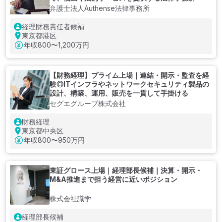
弁護士法人Authense法律事務所
経理財務責任者候補
東京都港区
年収
800〜1,200万円
【財務経理】プライム上場｜連結・開示・監査を経
験◎ITインフラやネットワークセキュリティ製品の
設計、構築、運用、販売を一貫して手掛ける
セグエグループ株式会社
財務経理
東京都中央区
年収
800〜950万円
東証グロース上場｜経理部長候補｜決算・開示・
M&A推進まで担う経営に近いポジション
株式会社識学
経理部長候補