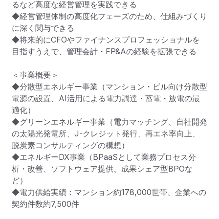
るなど高度な経営管理を実践できる

◆経営管理体制の高度化フェーズのため、仕組みづくり
に深く関与できる

◆将来的にCFOやファイナンスプロフェッショナルを
目指すうえで、管理会計・FP&Aの経験を拡張できる

＜事業概要＞

◆分散型エネルギー事業（マンション・ビル向け分散型
電源の設置、AI活用による電力調達・蓄電・放電の最
適化）

◆グリーンエネルギー事業（電力マッチング、自社開発
の太陽光発電所、J-クレジット発行、再エネ率向上、
脱炭素コンサルティングの構想）

◆エネルギーDX事業（BPaaSとして業務プロセス分
析・改善、ソフトウェア提供、成果シェア型BPOな
ど）

◆電力供給実績：マンション約178,000世帯、企業への
契約件数約7,500件