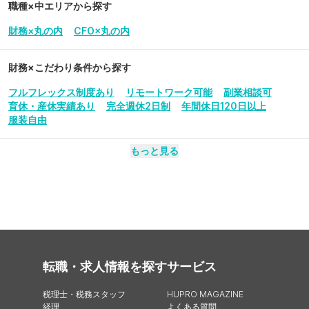
職種×中エリアから探す
財務×丸の内
CFO×丸の内
財務
×こだわり条件から探す
フルフレックス制度あり
リモートワーク可能
副業相談可
育休・産休実績あり
完全週休2日制
年間休日120日以上
服装自由
もっと見る
転職・求人情報を探す
サービス
税理士・税務スタッフ
HUPRO MAGAZINE
経理
よくある質問