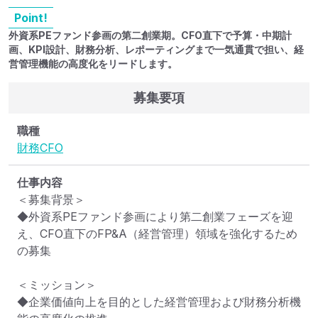
Point!
外資系PEファンド参画の第二創業期。CFO直下で予算・中期計
画、KPI設計、財務分析、レポーティングまで一気通貫で担い、経
営管理機能の高度化をリードします。
募集要項
職種
財務
CFO
仕事内容
＜募集背景＞

◆外資系PEファンド参画により第二創業フェーズを迎
え、CFO直下のFP&A（経営管理）領域を強化するため
の募集

＜ミッション＞

◆企業価値向上を目的とした経営管理および財務分析機