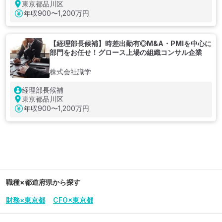
東京都品川区
年収
900〜1,200万円
【経理部長候補】時差出勤有◎M&A・PMIを中心に
部門をお任せ！グロース上場の組織コンサル企業
株式会社識学
経理部長候補
東京都品川区
年収
900〜1,200万円
職種×都道府県から探す
財務×東京都
CFO×東京都