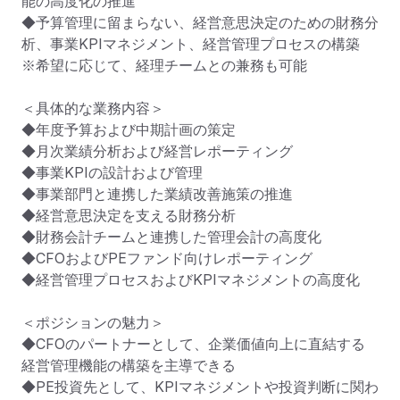
能の高度化の推進

◆予算管理に留まらない、経営意思決定のための財務分
析、事業KPIマネジメント、経営管理プロセスの構築

※希望に応じて、経理チームとの兼務も可能

＜具体的な業務内容＞

◆年度予算および中期計画の策定

◆月次業績分析および経営レポーティング

◆事業KPIの設計および管理

◆事業部門と連携した業績改善施策の推進

◆経営意思決定を支える財務分析

◆財務会計チームと連携した管理会計の高度化

◆CFOおよびPEファンド向けレポーティング

◆経営管理プロセスおよびKPIマネジメントの高度化

＜ポジションの魅力＞

◆CFOのパートナーとして、企業価値向上に直結する
経営管理機能の構築を主導できる

◆PE投資先として、KPIマネジメントや投資判断に関わ