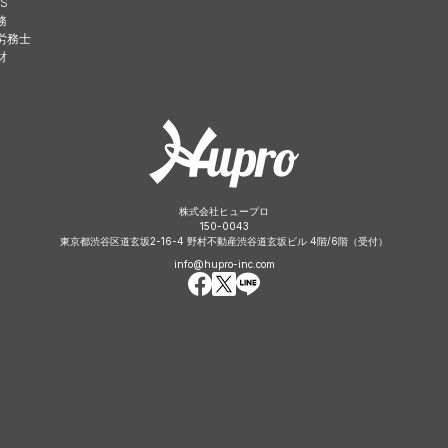
S
務
労務士
財
株式会社ヒュープロ
150-0043
東京都渋谷区道玄坂2-16-4 野村不動産渋谷道玄坂ビル 4階/6階（受付）
info@hupro-inc.com