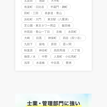
五反田
池袋
大手町
有楽町・日比谷
半蔵門・麹町
田町・三田
表参道・青山
浜松町・大門
東京駅（八重洲）
芝公園・東京タワー周辺
飯田橋
外苑前・青山一丁目
京橋
永田町
大崎
目黒
神保町
四谷（四ツ谷）
九段下
築地
原宿
霞ヶ関
秋葉原
神谷町
高田馬場
八丁堀
御茶ノ水
中野
人形町・小伝馬町
浅草
水道橋
中目黒
豊洲