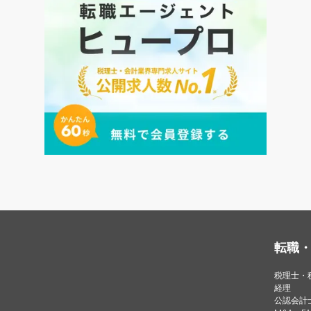
転職
税理士・
経理
公認会計