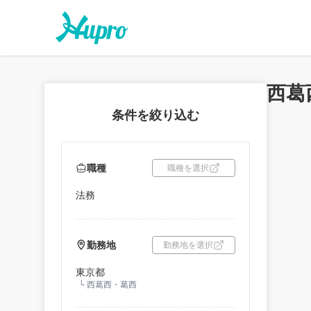
西葛
条件を絞り込む
職種
職種を選択
法務
勤務地
勤務地を選択
東京都
└
西葛西・葛西