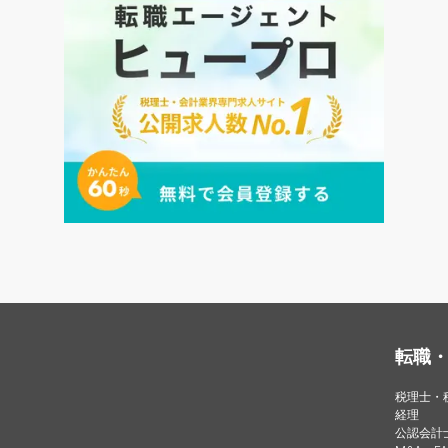
転職
税理士・
経理
公認会計