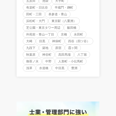
五反田
池袋
大手町
有楽町・日比谷
半蔵門・麹町
田町・三田
表参道・青山
浜松町・大門
東京駅（八重洲）
芝公園・東京タワー周辺
飯田橋
外苑前・青山一丁目
京橋
永田町
大崎
目黒
神保町
四谷（四ツ谷）
九段下
築地
原宿
霞ヶ関
秋葉原
神谷町
高田馬場
八丁堀
御茶ノ水
中野
人形町・小伝馬町
浅草
水道橋
中目黒
豊洲