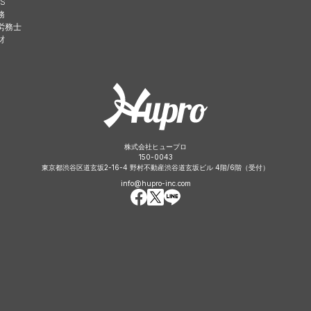
S
務
労務士
財
株式会社ヒュープロ
150-0043
東京都渋谷区道玄坂2-16-4 野村不動産渋谷道玄坂ビル 4階/6階（受付）
info@hupro-inc.com