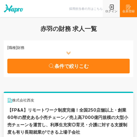
条件で絞りこむ
採用担当者の方はこちら
ログイン
会員登録
赤羽の財務 求人一覧
[職種]
財務
条件で絞りこむ
株式会社西友
【FP&A】リモートワーク制度完備！全国250店舗以上・創業
60年の歴史ある小売チェーン／売上高7000億円規模の大型小
売チェーンを運営し、利厚生充実◎育児・介護に対する支援制
度も有り長期就業ができる上場子会社