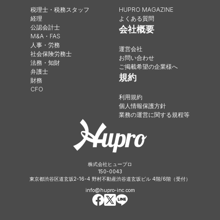
税理士・税務スタッフ
HUPRO MAGAZINE
経理
よくある質問
公認会計士
会社概要
M&A・FAS
人事・労務
運営会社
社会保険労務士
お問い合わせ
法務・知財
ご掲載希望の企業様へ
弁護士
規約
財務
CFO
利用規約
個人情報保護方針
業務の運営に関する規程等
株式会社ヒュープロ
150-0043
東京都渋谷区道玄坂2-16-4 野村不動産渋谷道玄坂ビル 4階/6階（受付）
info@hupro-inc.com