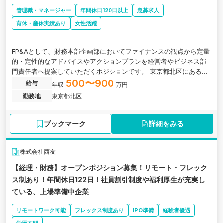
管理職・マネージャー
年間休日120日以上
急募求人
育休・産休実績あり
女性活躍
FP&Aとして、財務本部企画部においてファイナンスの観点から定量
的・定性的なアドバイスやアクションプランを経営者やビジネス部
門責任者へ提案していただくポジションです。 東京都北区にある、
リモートワーク制度完備！全国250店舗以上・創業60年の歴史ある
500〜900
給与
年収
万円
小売チェーン／売上高7000億円規模の大型小売チェーンを運営し、
勤務地
東京都北区
利厚生充実◎育児・介護に対する支援制度も有り長期就業ができる
上場子会社
ブックマーク
詳細をみる
株式会社西友
【経理・財務】オープンポジション募集！リモート・フレック
ス制あり！年間休日122日！社員割引制度や福利厚生が充実し
ている、上場準備中企業
リモートワーク可能
フレックス制度あり
IPO準備
経験者優遇