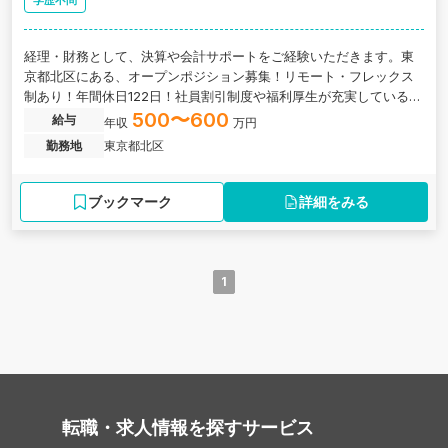
学歴不問
経理・財務として、決算や会計サポートをご経験いただきます。東
京都北区にある、オープンポジション募集！リモート・フレックス
制あり！年間休日122日！社員割引制度や福利厚生が充実している、
上場準備中企業の求人です。
500〜600
給与
年収
万円
勤務地
東京都北区
ブックマーク
詳細をみる
1
転職・求人情報を探す
サービス