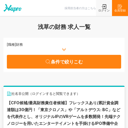
条件で絞りこむ
採用担当者の方はこちら
ログイン
会員登録
浅草の財務 求人一覧
[職種]
財務
条件で絞りこむ
社名非公開（ログインすると閲覧できます）
【CFO候補/最高財務責任者候補】フレックスあり/累計資金調
達額は30億円！「東京クロノス」や「アルトデウス: BC」など
を代表作とし、オリジナルIPのVRゲームを多数開発！先端テク
ノロジーを用いたエンターテイメントを手掛けるIPO準備中企