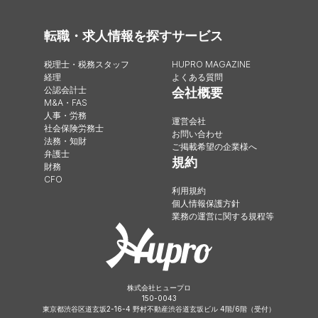
転職・求人情報を探す
サービス
税理士・税務スタッフ
HUPRO MAGAZINE
経理
よくある質問
公認会計士
会社概要
M&A・FAS
人事・労務
運営会社
社会保険労務士
お問い合わせ
法務・知財
ご掲載希望の企業様へ
弁護士
規約
財務
CFO
利用規約
個人情報保護方針
業務の運営に関する規程等
株式会社ヒュープロ
150-0043
東京都渋谷区道玄坂2-16-4 野村不動産渋谷道玄坂ビル 4階/6階（受付）