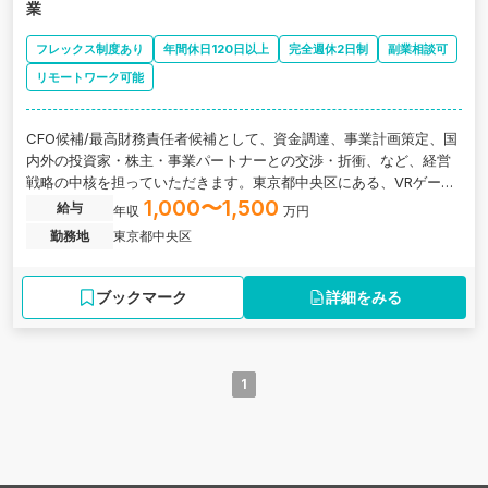
業
フレックス制度あり
年間休日120日以上
完全週休2日制
副業相談可
リモートワーク可能
CFO候補/最高財務責任者候補として、資金調達、事業計画策定、国
内外の投資家・株主・事業パートナーとの交渉・折衝、など、経営
戦略の中核を担っていただきます。東京都中央区にある、VRゲーム
を中心にエンターテイメントを手掛ける企業の求人です。
1,000〜1,500
給与
年収
万円
勤務地
東京都中央区
ブックマーク
詳細をみる
1