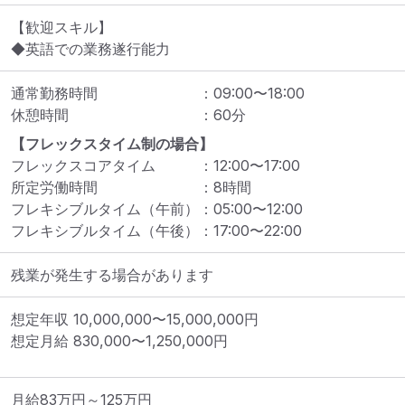
【歓迎スキル】

◆英語での業務遂行能力
通常勤務時間
：
09:00
〜
18:00
休憩時間
：
60
分
【フレックスタイム制の場合】
フレックスコアタイム
：
12:00
〜
17:00
所定労働時間
：
8
時間
フレキシブルタイム（午前）
：
05:00
〜
12:00
フレキシブルタイム（午後）
：
17:00
〜
22:00
残業が発生する場合があります
想定年収
10,000,000
〜
15,000,000
円
想定月給
830,000
〜
1,250,000
円
月給83万円～125万円
