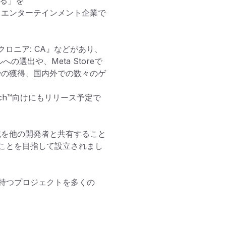
る」を

るエンターテインメント企業で
ロニア: CA』などがあり、
トルへの選出や、Meta Storeで
ルでの獲得、国内外での数々のゲ
witch™向けにもリリース予定で
識を他の開発者と共有すること
ことを目指して設立されまし
持つプロジェクトを多くの