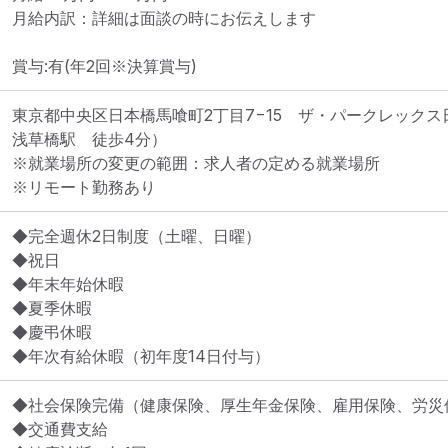
月給内訳：詳細は面談の時にお伝えします

賞与:有(年2回※決算賞与)
東京都中央区日本橋馬喰町2丁目7−15　ザ・パークレックス
浅草橋駅　徒歩4分）
※就業場所の変更の範囲：求人者の定める就業場所
※リモート勤務あり
◆完全週休2日制度（土曜、日曜）

◆祝日

◆年末年始休暇

◆夏季休暇

◆慶弔休暇

◆年次有給休暇（初年度14日付与）
◆社会保険完備（健康保険、厚生年金保険、雇用保険、労災保
◆交通費支給
