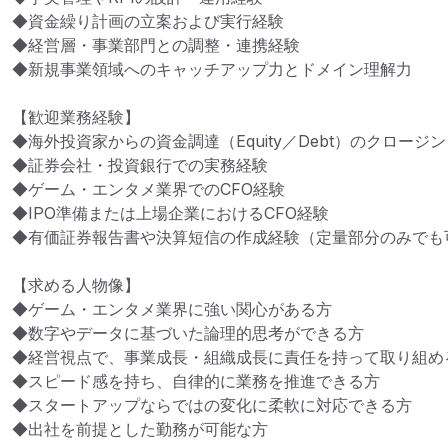
◆資金繰り計画の立案および実行経験

◆経営層・事業部門との調整・連携経験

◆新規事業領域へのキャッチアップ力とドメイン理解力

【歓迎業務経験】

◆海外投資家からの資金調達（Equity／Debt）のクロージン
◆証券会社・投資銀行での実務経験

◆ゲーム・エンタメ業界でのCFO経験

◆IPO準備または上場企業におけるCFO経験

◆有価証券報告書や決算短信の作成経験（定量部分のみでも可
【求める人物像】

◆ゲーム・エンタメ業界に強い関心がある方

◆数字やデータに基づいた論理的思考ができる方

◆経営視点で、事業成長・組織成長に責任を持って取り組める
◆スピード感を持ち、自律的に業務を推進できる方

◆スタートアップならではの変化に柔軟に対応できる方

◆出社を前提とした勤務が可能な方