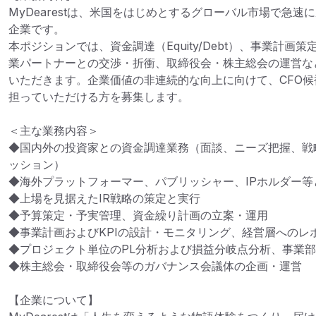
MyDearestは、米国をはじめとするグローバル市場で急速
企業です。

本ポジションでは、資金調達（Equity/Debt）、事業計
業パートナーとの交渉・折衝、取締役会・株主総会の運営な
いただきます。企業価値の非連続的な向上に向けて、CFO
担っていただける方を募集します。

＜主な業務内容＞

◆国内外の投資家との資金調達業務（面談、ニーズ把握、戦
ッション）

◆海外プラットフォーマー、パブリッシャー、IPホルダー等
◆上場を見据えたIR戦略の策定と実行

◆予算策定・予実管理、資金繰り計画の立案・運用

◆事業計画およびKPIの設計・モニタリング、経営層へのレポ
◆プロジェクト単位のPL分析および損益分岐点分析、事業部
◆株主総会・取締役会等のガバナンス会議体の企画・運営

【企業について】
