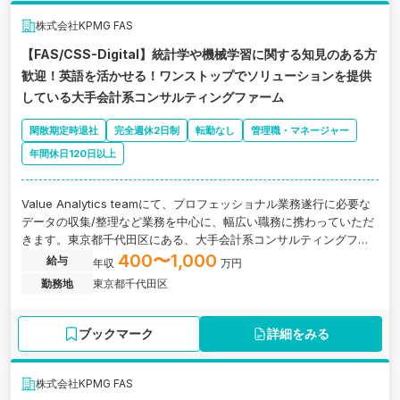
株式会社KPMG FAS
【FAS/CSS-Digital】統計学や機械学習に関する知見のある方
歓迎！英語を活かせる！ワンストップでソリューションを提供
している大手会計系コンサルティングファーム
閑散期定時退社
完全週休2日制
転勤なし
管理職・マネージャー
年間休日120日以上
Value Analytics teamにて、プロフェッショナル業務遂行に必要な
データの収集/整理など業務を中心に、幅広い職務に携わっていただ
きます。東京都千代田区にある、大手会計系コンサルティングファ
ームの求人です。
400〜1,000
給与
年収
万円
勤務地
東京都千代田区
ブックマーク
詳細をみる
株式会社KPMG FAS