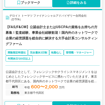
ブックマーク
詳細をみる
デロイト トーマツ ファイナンシャルアドバイザリー合同会社
（DTFA）
【FAS/F&CM】公認会計士またはUSCPAの資格をお持ちの方
募集！監査経験、事業会社経験歓迎！国内外のネットワークで
企業の経営課題を総合的に解決する大手会計系コンサルティン
グファーム
閑散期定時退社
完全週休2日制
転勤なし
管理職・マネージャー
年間休日120日以上
公認会計士として、フォレンジックやクライシスマネジメントをは
じめとしたフォレンジックサービスに携わっていただきます。東京
都千代田区にある、国内外のネットワークで企業の経営課題を総合
的に解決する大手会計系コンサルティングファームの求人です。
600〜2,000
給与
年収
万円
勤務地
東京都千代田区