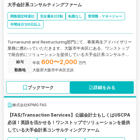
大手会計系コンサルティングファーム
閑散期定時退社
完全週休2日制
転勤なし
管理職・マネージャー
年間休日120日以上
Turnaround and Restructuring部門にて、事業再生アドバイザリー
業務に携わっていただきます。大阪市中央区にある、ワンストップ
で統合的にソリューションを提供している大手会計系コンサルティ
ングファームの求人です。
600〜2,000
給与
年収
万円
勤務地
大阪府大阪市中央区北浜
ブックマーク
詳細をみる
株式会社KPMG FAS
【FAS/Transaction Services】公認会計士もしくはUSCPA
必須！英語を活かせる！ワンストップでソリューションを提供
している大手会計系コンサルティングファーム