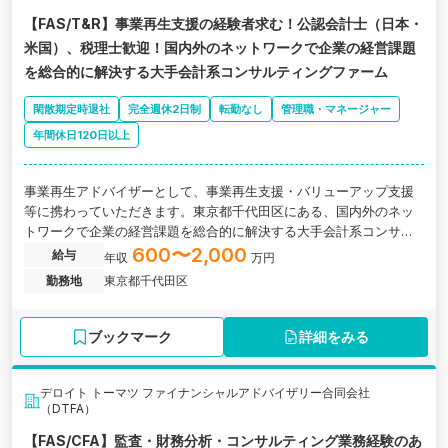
【FAS/T&R】事業再生支援の経験者求む！公認会計士（日本・
米国）、税理士歓迎！国内外のネットワークで企業の経営課題
を総合的に解決する大手会計系コンサルティングファーム
閑散期定時退社
完全週休2日制
転勤なし
管理職・マネージャー
年間休日120日以上
事業再生アドバイザーとして、事業再生支援・バリューアップ支援
等に携わっていただきます。東京都千代田区にある、国内外のネッ
トワークで企業の経営課題を総合的に解決する大手会計系コンサル
ティングファームの求人です。
600〜2,000
給与
年収
万円
勤務地
東京都千代田区
ブックマーク
詳細をみる
デロイト トーマツ ファイナンシャルアドバイザリー合同会社
（DTFA）
【FAS/CFA】監査・財務分析・コンサルティング業務経験のあ