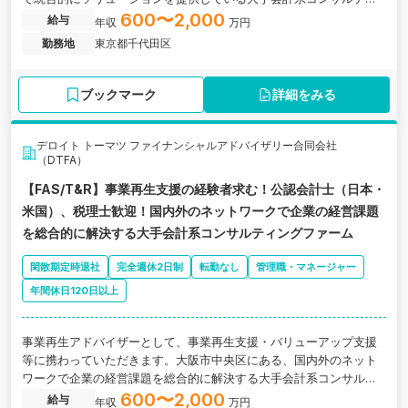
ングファームの求人です。
600〜2,000
給与
年収
万円
勤務地
東京都千代田区
ブックマーク
詳細をみる
デロイト トーマツ ファイナンシャルアドバイザリー合同会社
（DTFA）
【FAS/T&R】事業再生支援の経験者求む！公認会計士（日本・
米国）、税理士歓迎！国内外のネットワークで企業の経営課題
を総合的に解決する大手会計系コンサルティングファーム
閑散期定時退社
完全週休2日制
転勤なし
管理職・マネージャー
年間休日120日以上
事業再生アドバイザーとして、事業再生支援・バリューアップ支援
等に携わっていただきます。大阪市中央区にある、国内外のネット
ワークで企業の経営課題を総合的に解決する大手会計系コンサルテ
ィングファームの求人です。
600〜2,000
給与
年収
万円