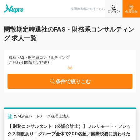
条件で絞りこむ
採用担当者の方はこちら
ログイン
会員登録
閑散期定時退社のFAS・財務系コンサルティン
グ 求人一覧
[職種]
FAS・財務系コンサルティング
[こだわり]
閑散期定時退社
条件で絞りこむ
RSM汐留パートナーズ税理士法人
【 財務コンサルタント（公認会計士）】フルリモート・フレッ
クス制度あり！グループ全体で200名超／国際税務に携わりた