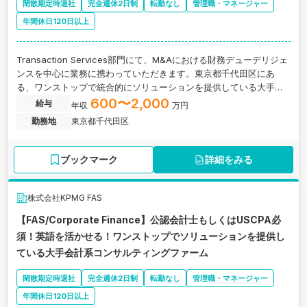
閑散期定時退社
完全週休2日制
転勤なし
管理職・マネージャー
年間休日120日以上
Transaction Services部門にて、M&Aにおける財務デューデリジェ
ンスを中心に業務に携わっていただきます。東京都千代田区にあ
る、ワンストップで統合的にソリューションを提供している大手会
計系コンサルティングファームの求人です。
600〜2,000
給与
年収
万円
勤務地
東京都千代田区
ブックマーク
詳細をみる
株式会社KPMG FAS
【FAS/Corporate Finance】公認会計士もしくはUSCPA必
須！英語を活かせる！ワンストップでソリューションを提供し
ている大手会計系コンサルティングファーム
閑散期定時退社
完全週休2日制
転勤なし
管理職・マネージャー
年間休日120日以上