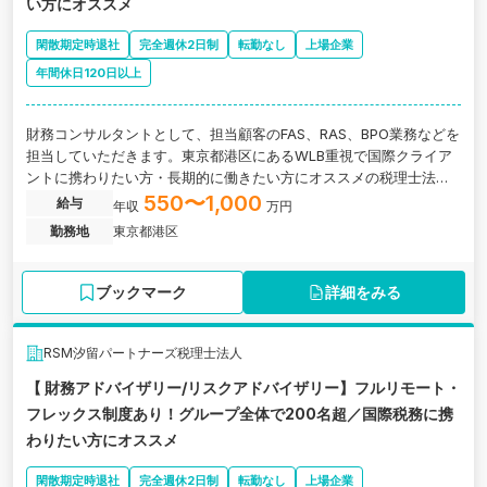
い方にオススメ
閑散期定時退社
完全週休2日制
転勤なし
上場企業
年間休日120日以上
財務コンサルタントとして、担当顧客のFAS、RAS、BPO業務などを
担当していただきます。東京都港区にあるWLB重視で国際クライア
ントに携わりたい方・長期的に働きたい方にオススメの税理士法人
の求人です。
550〜1,000
給与
年収
万円
勤務地
東京都港区
ブックマーク
詳細をみる
RSM汐留パートナーズ税理士法人
【 財務アドバイザリー/リスクアドバイザリー】フルリモート・
フレックス制度あり！グループ全体で200名超／国際税務に携
わりたい方にオススメ
閑散期定時退社
完全週休2日制
転勤なし
上場企業