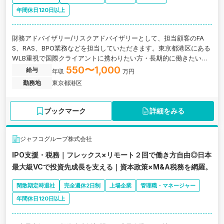
年間休日120日以上
財務アドバイザリー/リスクアドバイザリーとして、担当顧客のFA
S、RAS、BPO業務などを担当していただきます。東京都港区にある
WLB重視で国際クライアントに携わりたい方・長期的に働きたい方
にオススメの税理士法人の求人です。
550〜1,000
給与
年収
万円
勤務地
東京都港区
ブックマーク
詳細をみる
ジャフコグループ株式会社
IPO支援・税務｜フレックス×リモート２回で働き方自由◎日本
最大級VCで投資先成長を支える｜資本政策×M&A税務を網羅。
閑散期定時退社
完全週休2日制
上場企業
管理職・マネージャー
年間休日120日以上