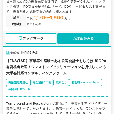
日本最大級VCの投資先支援部門で、成長企業5〜10社のバックオフ
ィス構築・IPO支援を税務軸にリード。DDやキャピタリスト支援ま
で、投資判断と成長支援の両面に携われます。
1,170〜1,600
給与
年収
万円
勤務地
東京都港区
ブックマーク
詳細をみる
株式会社KPMG FAS
【FAS/T&R】事業再生経験のある公認会計士もしくはUSCPA
有資格者歓迎！ワンストップでソリューションを提供している
大手会計系コンサルティングファーム
閑散期定時退社
完全週休2日制
転勤なし
管理職・マネージャー
年間休日120日以上
Turnaround and Restructuring部門にて、事業再生アドバイザリー
業務に携わっていただきます。大阪市中央区にある、ワンストップ
で統合的にソリューションを提供している大手会計系コンサルティ