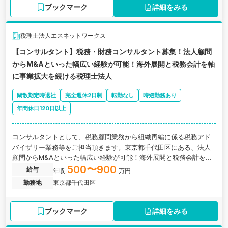
ブックマーク
詳細をみる
税理士法人エスネットワークス
【コンサルタント】税務・財務コンサルタント募集！法人顧問
からM&Aといった幅広い経験が可能！海外展開と税務会計を軸
に事業拡大を続ける税理士法人
閑散期定時退社
完全週休2日制
転勤なし
時短勤務あり
年間休日120日以上
コンサルタントとして、税務顧問業務から組織再編に係る税務アド
バイザリー業務等をご担当頂きます。東京都千代田区にある、法人
顧問からM&Aといった幅広い経験が可能！海外展開と税務会計を軸
に事業拡大を続ける税理士法人の求人です。
500〜900
給与
年収
万円
勤務地
東京都千代田区
ブックマーク
詳細をみる