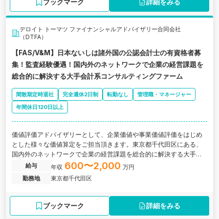
ブックマーク
詳細をみる
デロイト トーマツ ファイナンシャルアドバイザリー合同会社
（DTFA）
【FAS/V&M】日本ないしは諸外国の公認会計士の有資格者募
集！監査経験優遇！国内外のネットワークで企業の経営課題を
総合的に解決する大手会計系コンサルティングファーム
閑散期定時退社
完全週休2日制
転勤なし
管理職・マネージャー
年間休日120日以上
価値評価アドバイザリーとして、企業価値や事業価値評価をはじめ
とした様々な価値算定をご担当頂きます。東京都千代田区にある、
国内外のネットワークで企業の経営課題を総合的に解決する大手会
計系コンサルティングファームの求人です。
600〜2,000
給与
年収
万円
勤務地
東京都千代田区
ブックマーク
詳細をみる