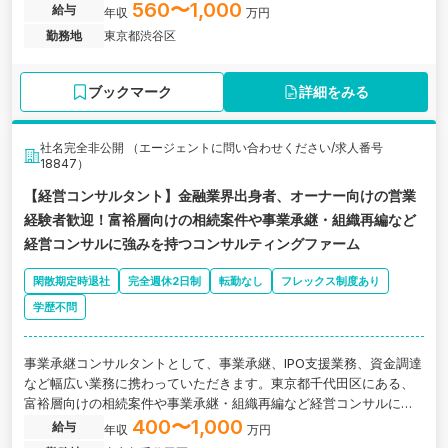
併設のコンサルティングファームの求人です。
560〜1,000
給与
年収
万円
勤務地
東京都渋谷区
ブックマーク
詳細をみる
社名完全非公開 （エージェントに問い合わせください/求人番号
18847）
【経営コンサルタント】金融業界出身者、オーナー向けの営業
経験者歓迎！富裕層向けの相続案件や事業承継・組織再編など
経営コンサルに強みを持つコンサルティングファーム
閑散期定時退社
完全週休2日制
転勤なし
フレックス制度あり
学歴不問
事業承継コンサルタントとして、事業承継、IPO支援業務、資金調達
など幅広い業務に携わっていただきます。東京都千代田区にある、
富裕層向けの相続案件や事業承継・組織再編など経営コンサルに強
みを持つコンサルティングファームの求人です。
400〜1,000
給与
年収
万円