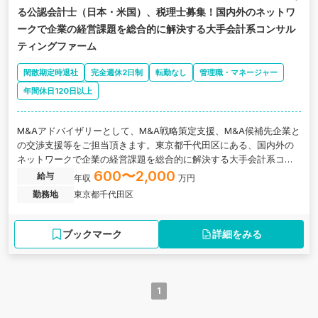
る公認会計士（日本・米国）、税理士募集！国内外のネットワ
ークで企業の経営課題を総合的に解決する大手会計系コンサル
ティングファーム
閑散期定時退社
完全週休2日制
転勤なし
管理職・マネージャー
年間休日120日以上
M&Aアドバイザリーとして、M&A戦略策定支援、M&A候補先企業と
の交渉支援等をご担当頂きます。東京都千代田区にある、国内外の
ネットワークで企業の経営課題を総合的に解決する大手会計系コン
サルティングファームの求人です。
600〜2,000
給与
年収
万円
勤務地
東京都千代田区
ブックマーク
詳細をみる
1