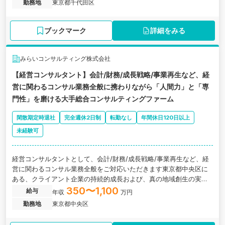
勤務地
東京都千代田区
ブックマーク
詳細をみる
みらいコンサルティング株式会社
【経営コンサルタント】会計/財務/成長戦略/事業再生など、経
営に関わるコンサル業務全般に携わりながら「人間力」と「専
門性」を磨ける大手総合コンサルティングファーム
閑散期定時退社
完全週休2日制
転勤なし
年間休日120日以上
未経験可
経営コンサルタントとして、会計/財務/成長戦略/事業再生など、経
営に関わるコンサル業務全般をご対応いただきます東京都中央区に
ある、クライアント企業の持続的成長および、真の地域創生の実現
を目指すコンサルティングファーム会社の求人です。
350〜1,100
給与
年収
万円
勤務地
東京都中央区