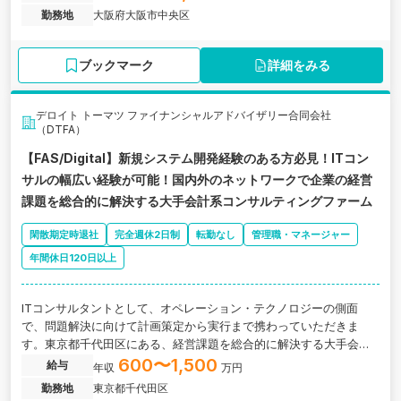
勤務地
大阪府大阪市中央区
ブックマーク
詳細をみる
デロイト トーマツ ファイナンシャルアドバイザリー合同会社
（DTFA）
【FAS/Digital】新規システム開発経験のある方必見！ITコン
サルの幅広い経験が可能！国内外のネットワークで企業の経営
課題を総合的に解決する大手会計系コンサルティングファーム
閑散期定時退社
完全週休2日制
転勤なし
管理職・マネージャー
年間休日120日以上
ITコンサルタントとして、オペレーション・テクノロジーの側面
で、問題解決に向けて計画策定から実行まで携わっていただきま
す。東京都千代田区にある、経営課題を総合的に解決する大手会計
系コンサルティングファームの求人です。
600〜1,500
給与
年収
万円
勤務地
東京都千代田区