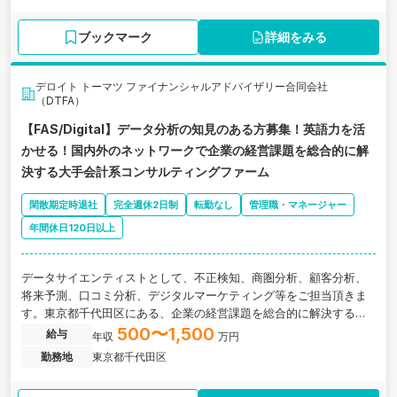
ブックマーク
詳細をみる
デロイト トーマツ ファイナンシャルアドバイザリー合同会社
（DTFA）
【FAS/Digital】データ分析の知見のある方募集！英語力を活
かせる！国内外のネットワークで企業の経営課題を総合的に解
決する大手会計系コンサルティングファーム
閑散期定時退社
完全週休2日制
転勤なし
管理職・マネージャー
年間休日120日以上
データサイエンティストとして、不正検知、商圏分析、顧客分析、
将来予測、口コミ分析、デジタルマーケティング等をご担当頂きま
す。東京都千代田区にある、企業の経営課題を総合的に解決する大
手会計系コンサルティングファームの求人です。
500〜1,500
給与
年収
万円
勤務地
東京都千代田区