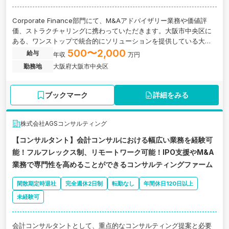
Corporate Finance部門にて、M&Aアドバイザリー業務や価値評
価、ストラクチャリングに携わっていただきます。大阪市中央区に
ある、ワンストップで統合的にソリューションを提供している大手
会計系コンサルティングファームの求人です。
500〜2,000
給与
年収
万円
勤務地
大阪府大阪市中央区
ブックマーク
詳細をみる
株式会社AGSコンサルティング
【コンサルタント】会計コンサルにおける幅広い業務を経験可
能！フルフレックス制、リモートワーク可能！IPO支援やM&A
業務で専門性を高めることができるコンサルティングファーム
閑散期定時退社
完全週休2日制
転勤なし
年間休日120日以上
未経験可
会計コンサルタントとして、重点的なコンサルティング提案と必要