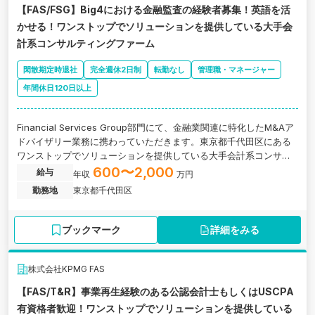
【FAS/FSG】Big4における金融監査の経験者募集！英語を活
かせる！ワンストップでソリューションを提供している大手会
計系コンサルティングファーム
閑散期定時退社
完全週休2日制
転勤なし
管理職・マネージャー
年間休日120日以上
Financial Services Group部門にて、金融業関連に特化したM&Aア
ドバイザリー業務に携わっていただきます。東京都千代田区にある
ワンストップでソリューションを提供している大手会計系コンサル
ティングファームの求人です。
600〜2,000
給与
年収
万円
勤務地
東京都千代田区
ブックマーク
詳細をみる
株式会社KPMG FAS
【FAS/T&R】事業再生経験のある公認会計士もしくはUSCPA
有資格者歓迎！ワンストップでソリューションを提供している