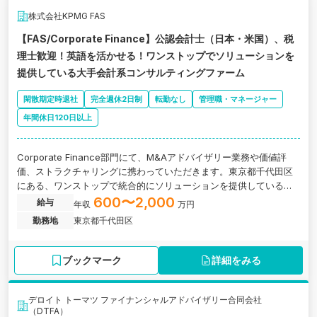
株式会社KPMG FAS
【FAS/Corporate Finance】公認会計士（日本・米国）、税
理士歓迎！英語を活かせる！ワンストップでソリューションを
提供している大手会計系コンサルティングファーム
閑散期定時退社
完全週休2日制
転勤なし
管理職・マネージャー
年間休日120日以上
Corporate Finance部門にて、M&Aアドバイザリー業務や価値評
価、ストラクチャリングに携わっていただきます。東京都千代田区
にある、ワンストップで統合的にソリューションを提供している大
手会計系コンサルティングファームの求人です。
600〜2,000
給与
年収
万円
勤務地
東京都千代田区
ブックマーク
詳細をみる
デロイト トーマツ ファイナンシャルアドバイザリー合同会社
（DTFA）