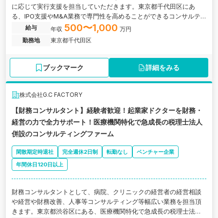
に応じて実行支援を担当していただきます。東京都千代田区にあ
る、IPO支援やM&A業務で専門性を高めることができるコンサルテ
ィングファームの求人です。
500〜1,000
給与
年収
万円
勤務地
東京都千代田区
ブックマーク
詳細をみる
株式会社G.C FACTORY
【財務コンサルタント】経験者歓迎！起業家ドクターを財務・
経営の力で全力サポート！医療機関特化で急成長の税理士法人
併設のコンサルティングファーム
閑散期定時退社
完全週休2日制
転勤なし
ベンチャー企業
年間休日120日以上
財務コンサルタントとして、病院、クリニックの経営者の経営相談
や経営や財務改善、人事等コンサルティング等幅広い業務を担当頂
きます。東京都渋谷区にある、医療機関特化で急成長の税理士法人