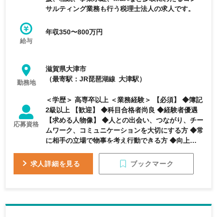
サルティング業務も行う税理士法人の求人です。
年収350〜800万円
給与
滋賀県大津市
（最寄駅：JR琵琶湖線 大津駅）
勤務地
＜学歴＞ 高専卒以上 ＜業務経験＞ 【必須】 ◆簿記
2級以上 【歓迎】 ◆科目合格者尚良 ◆経験者優遇
【求める人物像】 ◆人との出会い、つながり、チー
応募資格
ムワーク、コミュニケーションを大切にする方 ◆常
に相手の立場で物事を考え行動できる方 ◆向上心を
持って取り組める方 ◆税理士を目指している方
ブックマーク
求人詳細を見る