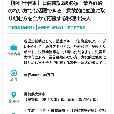
【税理士補助】日商簿記2級必須！業界経験
のない方でも活躍できる！意欲的に勉強に取
り組む方を全力で応援する税理士法人
年間休日120日以上
未経験可
転勤なし
第二新卒歓迎
税理士補助として、監査グループと資産税グループ
に分かれて、経営アドバイス、記帳代行・記帳のサ
ポート、決算業務等をご担当いただきます。滋賀県
仕事内容
大津市にある、業界経験のない方！意欲的に勉強に
取り組む方を全力で応援する税理士法人の求人で
す。
年収300〜600万円
給与
滋賀県大津市
（最寄駅：JR「大津」駅、京阪「島ノ関」駅）
勤務地
＜学歴＞ 不問 ＜業務経験＞ 【必須業務経験】 ◎社