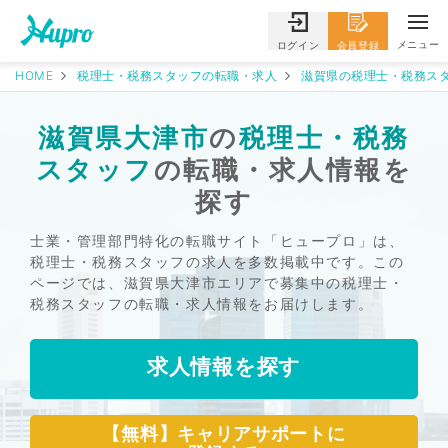
メニュー
ログイン
会員登録
HOME
税理士・税務スタッフの転職・求人
滋賀県の税理士・税務スタ
滋賀県大津市
の
税理士・税務
スタッフ
の転職・求人情報を
探す
士業・管理部門特化の転職サイト「ヒュープロ」は、
税理士・税務スタッフの求人を多数掲載中です。この
ページでは、滋賀県大津市エリアで募集中の税理士・
税務スタッフの転職・求人情報をお届けします。
求人情報を探す
【無料】キャリアサポートに