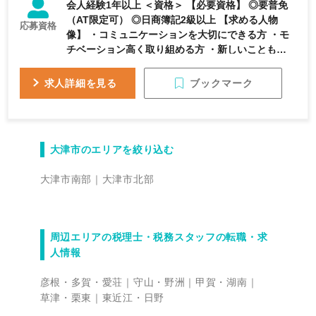
会人経験1年以上 ＜資格＞ 【必要資格】 ◎要普免
（AT限定可） ◎日商簿記2級以上 【求める人物
応募資格
像】 ・コミュニケーションを大切にできる方 ・モ
チベーション高く取り組める方 ・新しいことも柔
軟に学ぶ姿勢がある方
ブックマーク
求人詳細を見る
大津市のエリアを絞り込む
大津市南部
大津市北部
周辺エリアの税理士・税務スタッフの転職・求
人情報
彦根・多賀・愛荘
守山・野洲
甲賀・湖南
草津・栗東
東近江・日野