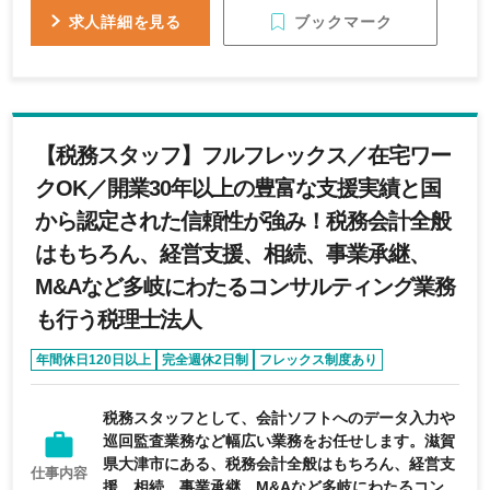
ブックマーク
求人詳細を見る
【税務スタッフ】フルフレックス／在宅ワー
クOK／開業30年以上の豊富な支援実績と国
から認定された信頼性が強み！税務会計全般
はもちろん、経営支援、相続、事業承継、
M&Aなど多岐にわたるコンサルティング業務
も行う税理士法人
年間休日120日以上
完全週休2日制
フレックス制度あり
経験者優遇
学歴不問
税務スタッフとして、会計ソフトへのデータ入力や
巡回監査業務など幅広い業務をお任せします。滋賀
県大津市にある、税務会計全般はもちろん、経営支
仕事内容
援、相続、事業承継、M&Aなど多岐にわたるコン