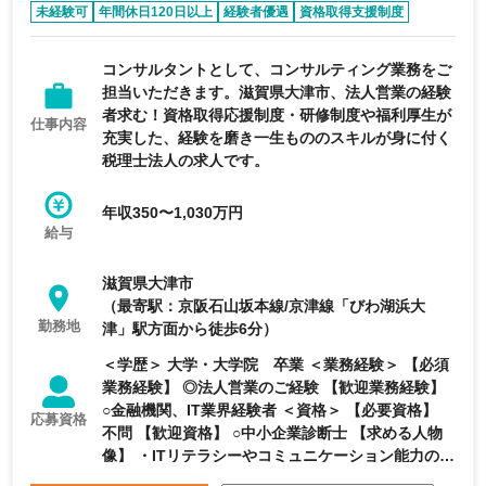
未経験可
年間休日120日以上
経験者優遇
資格取得支援制度
学歴不問
コンサルタントとして、コンサルティング業務をご
担当いただきます。滋賀県大津市、法人営業の経験
者求む！資格取得応援制度・研修制度や福利厚生が
仕事内容
充実した、経験を磨き一生もののスキルが身に付く
税理士法人の求人です。
年収350〜1,030万円
給与
滋賀県大津市
（最寄駅：京阪石山坂本線/京津線「びわ湖浜大
勤務地
津」駅方面から徒歩6分）
＜学歴＞ 大学・大学院 卒業 ＜業務経験＞ 【必須
業務経験】 ◎法人営業のご経験 【歓迎業務経験】
○金融機関、IT業界経験者 ＜資格＞ 【必要資格】
応募資格
不問 【歓迎資格】 ○中小企業診断士 【求める人物
像】 ・ITリテラシーやコミュニケーション能力の高
い方 ・戦略的・分析的思考力の高い方