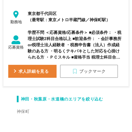
東京都千代田区
（最寄駅：東京メトロ半蔵門線／神保町駅）
勤務地
学歴不問 ＜応募資格/応募条件＞ ■必須条件： ・税
理士試験2科目合格以上 ■歓迎条件： ・会計事務所
or税理士法人経験者 ・税務申告書（法人）作成経
応募資格
験のある方 ・明るくテキパキとした対応を心掛け
られる方 ・ＰＣスキル ■資格手当 税理士科目合
格：1科目 9,000円 ＜必要資格＞ 歓迎条件：税理
士科目合格簿記論、税理士科目合格財務諸表論、税
ブックマーク
求人詳細を見る
理士科目合格消費税法、税理士科目合格酒税法、税
理士科目合格法人税法、税理士科目合格相続税法、
税理士科目合格所得税法、税理士科目合格固定資産
税、税理士科目合格国税徴収法、税理士科目合格住
神田・秋葉原・水道橋のエリアを絞り込む
民税
神保町