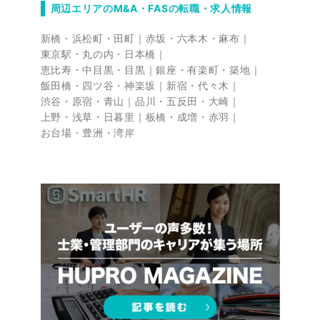
周辺エリアのM&A・FASの転職・求人情報
新橋・浜松町・田町
赤坂・六本木・麻布
東京駅・丸の内・日本橋
恵比寿・中目黒・目黒
銀座・有楽町・築地
飯田橋・四ツ谷・神楽坂
新宿・代々木
渋谷・原宿・青山
品川・五反田・大崎
上野・浅草・日暮里
板橋・成増・赤羽
お台場・豊洲・湾岸