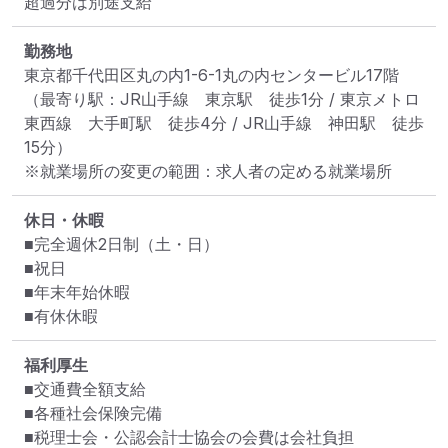
超過分は別途支給
勤務地
東京都千代田区丸の内1-6-1丸の内センタービル17階
（最寄り駅：JR山手線　東京駅　徒歩1分 / 東京メトロ
東西線　大手町駅　徒歩4分 / JR山手線　神田駅　徒歩
15分）
※就業場所の変更の範囲：求人者の定める就業場所
休日・休暇
■完全週休2日制（土・日）

■祝日

■年末年始休暇

■有休休暇
福利厚生
■交通費全額支給

■各種社会保険完備

■税理士会・公認会計士協会の会費は会社負担
