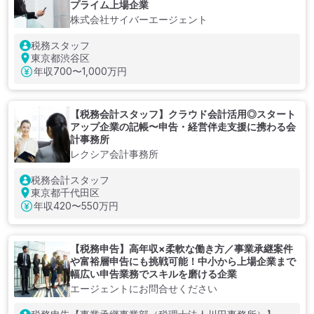
プライム上場企業
株式会社サイバーエージェント
税務スタッフ
東京都渋谷区
年収
700〜1,000万円
【税務会計スタッフ】クラウド会計活用◎スタート
アップ企業の記帳〜申告・経営伴走支援に携わる会
計事務所
レクシア会計事務所
税務会計スタッフ
東京都千代田区
年収
420〜550万円
【税務申告】高年収×柔軟な働き方／事業承継案件
や富裕層申告にも挑戦可能！中小から上場企業まで
幅広い申告業務でスキルを磨ける企業
エージェントにお問合せください