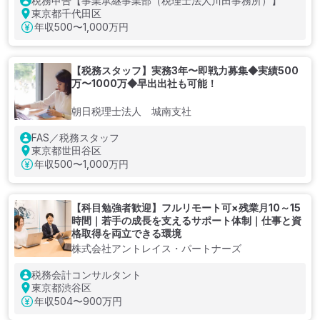
税務申告【事業承継事業部（税理士法人川田事務所）】
東京都千代田区
年収
500〜1,000万円
【税務スタッフ】実務3年〜即戦力募集◆実績500
万〜1000万◆早出出社も可能！
朝日税理士法人 城南支社
FAS／税務スタッフ
東京都世田谷区
年収
500〜1,000万円
【科目勉強者歓迎】フルリモート可×残業月10～15
時間｜若手の成長を支えるサポート体制｜仕事と資
格取得を両立できる環境
株式会社アントレイス・パートナーズ
税務会計コンサルタント
東京都渋谷区
年収
504〜900万円