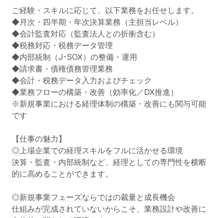
ご経験・スキルに応じて、以下業務をお任せします。

◆月次・四半期・年次決算業務（主担当レベル）

◆会計監査対応（監査法人との折衝含む）

◆税務対応・税務データ管理

◆内部統制（J-SOX）の整備・運用

◆請求書・債権債務管理業務

◆会計・税務データ入力およびチェック

◆業務フローの構築・改善（効率化／DX推進）

※新規事業における経理体制の構築・改善にも関与可能
です

【仕事の魅力】

◎上場企業での経理スキルをフルに活かせる環境

決算・監査・内部統制など、経理としての専門性を横断
的に高めることができます。

◎新規事業フェーズならではの裁量と成長機会

仕組みが完成されていないからこそ、業務設計や改善に