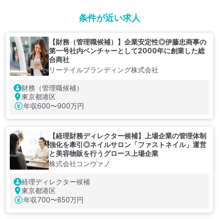
条件が近い求人
【財務（管理職候補）】企業安定性◎伊藤忠商事の
第一号社内ベンチャーとして2000年に創業した総
合商社
リーテイルブランディング株式会社
財務（管理職候補）
東京都港区
年収
600〜900万円
【経理財務ディレクター候補】上場企業の管理体制
強化を牽引◎ネイルサロン「ファストネイル」運営
と美容物販を行うグロース上場企業
株式会社コンヴァノ
経理ディレクター候補
東京都港区
年収
700〜850万円