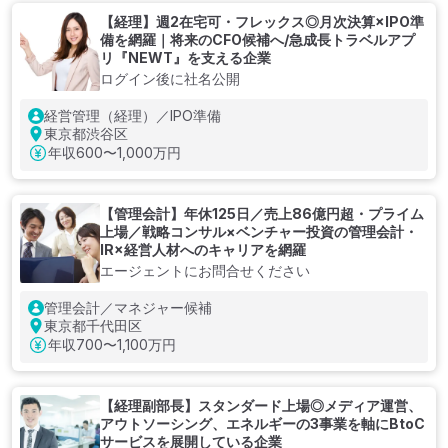
【経理】週2在宅可・フレックス◎月次決算×IPO準
備を網羅｜将来のCFO候補へ/急成長トラベルアプ
リ『NEWT』を支える企業
ログイン後に社名公開
経営管理（経理）／IPO準備
東京都渋谷区
年収
600〜1,000万円
【管理会計】年休125日／売上86億円超・プライム
上場／戦略コンサル×ベンチャー投資の管理会計・
IR×経営人材へのキャリアを網羅
エージェントにお問合せください
管理会計／マネジャー候補
東京都千代田区
年収
700〜1,100万円
【経理副部長】スタンダード上場◎メディア運営、
アウトソーシング、エネルギーの3事業を軸にBtoC
サービスを展開している企業