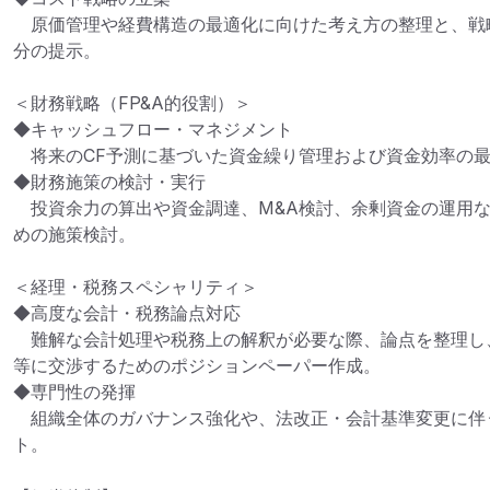
　原価管理や経費構造の最適化に向けた考え方の整理と、戦
分の提示。

＜財務戦略（FP&A的役割）＞

◆キャッシュフロー・マネジメント

　将来のCF予測に基づいた資金繰り管理および資金効率の最
◆財務施策の検討・実行

　投資余力の算出や資金調達、M&A検討、余剰資金の運用
めの施策検討。

＜経理・税務スペシャリティ＞

◆高度な会計・税務論点対応

　難解な会計処理や税務上の解釈が必要な際、論点を整理し
等に交渉するためのポジションペーパー作成。

◆専門性の発揮

　組織全体のガバナンス強化や、法改正・会計基準変更に伴
ト。
