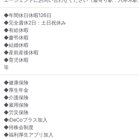
エージェントにお問い合わせください
（最寄り駅：六本木駅
◆年間休日休暇126日

◆完全週休2日：土日祝休み

◆有給休暇

◆慶弔休暇

◆結婚休暇

◆産前産後休暇

◆育児休暇

等
◆健康保険

◆厚生年金

◆介護保険

◆雇用保険

◆労災保険

◆iDeCoプラス加入

◆持株会制度

◆福利厚⽣アプリ加入
