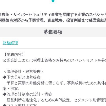
タ復旧・サイバーセキュリティ事業を展開する企業のスペシャ
税務論点対応から予実管理、資金戦略、投資判断まで経営直結
募集要項
財務
経理
【業務内容】

公認会計士または税理士資格をお持ちのスペシャリストを募集
＜管理会計・経営管理＞

◆予実分析と改善提案

　予算と実績の乖離分析に留まらず、事業成長のための具体
案・提案。

◆管理会計制度の設計・構築

　経営判断を迅速化するためのKPI設定、セグメント別管理手
◆コスト戦略の立案
