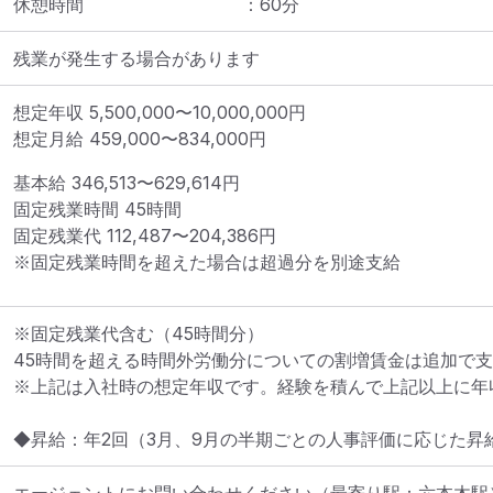
休憩時間
：
60
分
残業が発生する場合があります
想定年収
5,500,000
〜
10,000,000
円
想定月給
459,000
〜
834,000
円
基本給 
346,513〜629,614円
固定残業時間 
45時間
固定残業代 
112,487〜204,386円
※固定残業時間を超えた場合は超過分を別途支給
※固定残業代含む（45時間分）

45時間を超える時間外労働分についての割増賃金は追加で支
※上記は入社時の想定年収です。経験を積んで上記以上に年収
◆昇給：年2回（3月、9月の半期ごとの人事評価に応じた昇