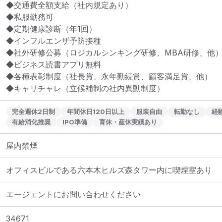
◆交通費全額支給（社内規定あり）

◆私服勤務可

◆定期健康診断（年1回）

◆インフルエンザ予防接種

◆社外研修公募（ロジカルシンキング研修、MBA研修、他）
◆ビジネス読書アプリ無料

◆各種表彰制度（社長賞、永年勤続賞、顧客満足賞、他）

◆キャリチャレ（立候補制の社内異動制度）
完全週休2日制
年間休日120日以上
服装自由
転勤なし
経
有給消化推奨
IPO準備
育休・産休実績あり
屋内禁煙
オフィスビルである六本木ヒルズ森タワー内に喫煙室あり
エージェントにお問い合わせください
34671