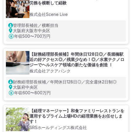
労務を横断して経験
株式会社Scene Live
管理部長補佐／横断担当
大阪府大阪市中央区
年収
500〜700万円
【財務経理部長候補】年間休日128日◎／長堀橋駅
近の好アクセス◎／残業少なめ！◎／水素テクノロ
ジーでヘルスケア領域の新たな価値を創造 ！
株式会社アクアバンク
財務経理部長候補／年間休日128日◎／完全週休2日制◎
大阪府中央区
年収
600〜800万円
【経理マネージャー】和⾷ファミリーレストランを
運用するプライム上場HDの経理業務をお任せしま
す！
SRSホールディングス株式会社