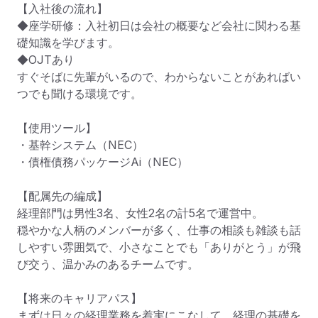
【入社後の流れ】

◆座学研修：入社初日は会社の概要など会社に関わる基
礎知識を学びます。

◆OJTあり

すぐそばに先輩がいるので、わからないことがあればい
つでも聞ける環境です。

【使用ツール】

・基幹システム（NEC）

・債権債務パッケージAi（NEC）

【配属先の編成】

経理部門は男性3名、女性2名の計5名で運営中。

穏やかな人柄のメンバーが多く、仕事の相談も雑談も話
しやすい雰囲気で、小さなことでも「ありがとう」が飛
び交う、温かみのあるチームです。

【将来のキャリアパス】

まずは日々の経理業務を着実にこなして、経理の基礎を