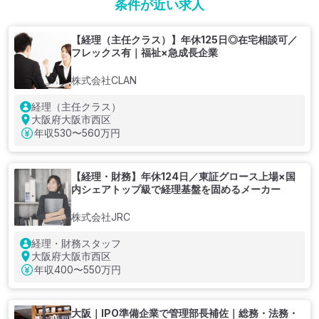
条件が近い求人
【経理（主任クラス）】年休125日◎在宅相談可／
フレックス有｜福祉×急成長企業
株式会社CLAN
経理（主任クラス）
大阪府大阪市西区
年収
530〜560万円
【経理・財務】年休124日／東証グロース上場×国
内シェアトップ級で経理基盤を固めるメーカー
株式会社JRC
経理・財務スタッフ
大阪府大阪市西区
年収
400〜550万円
大阪｜IPO準備企業で管理部長補佐｜総務・法務・