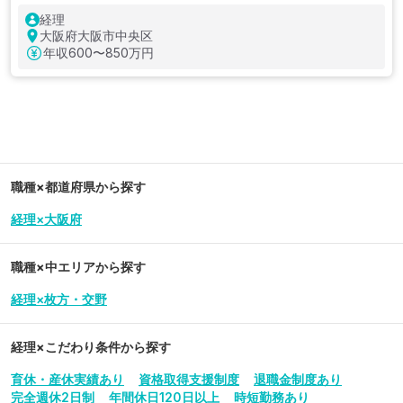
経理
大阪府大阪市中央区
年収
600〜850万円
職種×都道府県から探す
経理×大阪府
職種×中エリアから探す
経理×枚方・交野
経理
×こだわり条件から探す
育休・産休実績あり
資格取得支援制度
退職金制度あり
完全週休2日制
年間休日120日以上
時短勤務あり