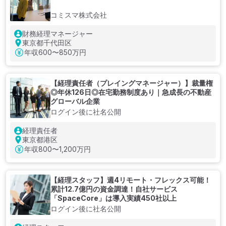
コミスマ株式会社
財務経理マネージャー
東京都千代田区
年収
600〜850万円
【経理責任者（プレイングマネージャー）】裁量権
◎年休126日◎在宅勤務制度あり｜急成長の不動産
グローバル企業
ログイン後に社名公開
経理責任者
東京都港区
年収
800〜1,200万円
【経理スタッフ】週4リモート・フレックス可能！
累計12.7億円の資金調達！自社サービス
「SpaceCore」は導入実績450社以上
ログイン後に社名公開