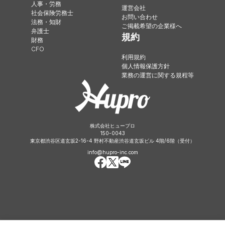
人事・労務
運営会社
社会保険労務士
お問い合わせ
法務・知財
ご掲載希望の企業様へ
弁護士
規約
財務
CFO
利用規約
個人情報保護方針
業務の運営に関する規程等
株式会社ヒュープロ
150-0043
東京都渋谷区道玄坂2-16-4 野村不動産渋谷道玄坂ビル 4階/6階（受付）
info@hupro-inc.com