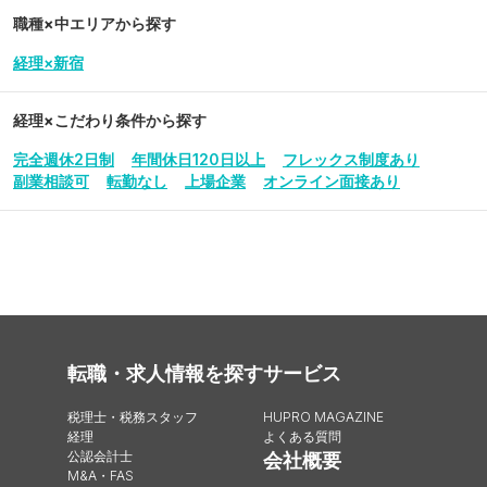
職種×中エリアから探す
経理×新宿
経理
×こだわり条件から探す
完全週休2日制
年間休日120日以上
フレックス制度あり
副業相談可
転勤なし
上場企業
オンライン面接あり
転職・求人情報を探す
サービス
税理士・税務スタッフ
HUPRO MAGAZINE
経理
よくある質問
公認会計士
会社概要
M&A・FAS