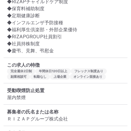
◆RIZAPチャイルドケア制度

◆保育料補助制度

◆定期健康診断

◆インフルエンザ予防接種

◆福利厚生倶楽部・外部企業優待

◆RIZAPGROUP社員割引

◆社員持株制度

◆慶弔、見舞、弔慰金
この求人の特徴
完全週休2日制
年間休日120日以上
フレックス制度あり
副業相談可
転勤なし
上場企業
オンライン面接あり
受動喫煙防止処置
屋内禁煙
募集者の氏名または名称
ＲＩＺＡＰグループ株式会社