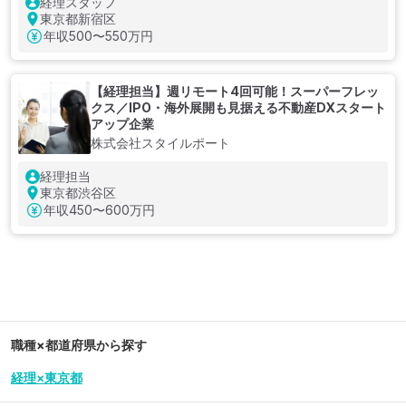
経理スタッフ
東京都新宿区
年収
500〜550万円
【経理担当】週リモート4回可能！スーパーフレッ
クス／IPO・海外展開も見据える不動産DXスタート
アップ企業
株式会社スタイルポート
経理担当
東京都渋谷区
年収
450〜600万円
職種×都道府県から探す
経理×東京都