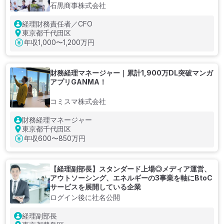
石黒商事株式会社
経理財務責任者／CFO
東京都千代田区
年収
1,000〜1,200万円
財務経理マネージャー｜累計1,900万DL突破マンガ
アプリGANMA！
コミスマ株式会社
財務経理マネージャー
東京都千代田区
年収
600〜850万円
【経理副部長】スタンダード上場◎メディア運営、
アウトソーシング、エネルギーの3事業を軸にBtoC
サービスを展開している企業
ログイン後に社名公開
経理副部長