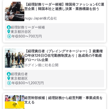
【経理財務リーダー候補】韓国発ファッションEC運
営企業｜韓国本社と連携し決算・業務構築を担う
nugu Japan株式会社
経理財務リーダー候補
東京都渋谷区
年収
600〜700万円
【経理責任者（プレイングマネージャー）】裁量権
◎年休126日◎在宅勤務制度あり｜急成長の不動産
グローバル企業
ログイン後に社名公開
経理責任者
東京都港区
年収
800〜1,200万円
経営幹部候補｜経理財務から経営判断・事業成長を
支える