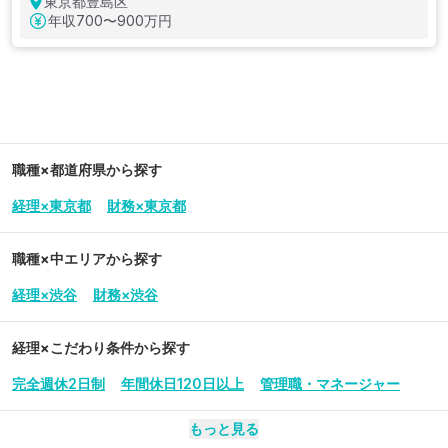
東京都豊島区
年収
700〜900万円
職種×都道府県から探す
経理×東京都
財務×東京都
職種×中エリアから探す
経理×渋谷
財務×渋谷
経理
×こだわり条件から探す
完全週休2日制
年間休日120日以上
管理職・マネージャー
もっと見る