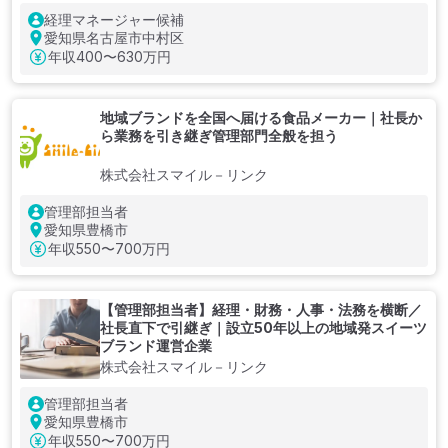
経理マネージャー候補
愛知県名古屋市中村区
年収
400〜630万円
地域ブランドを全国へ届ける食品メーカー｜社長か
ら業務を引き継ぎ管理部門全般を担う
株式会社スマイル－リンク
管理部担当者
愛知県豊橋市
年収
550〜700万円
【管理部担当者】経理・財務・人事・法務を横断／
社長直下で引継ぎ｜設立50年以上の地域発スイーツ
ブランド運営企業
株式会社スマイル－リンク
管理部担当者
愛知県豊橋市
年収
550〜700万円