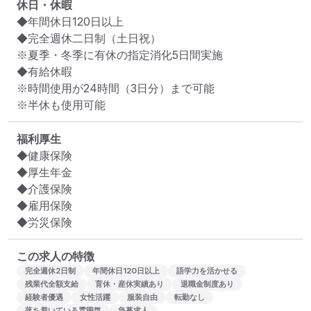
休日・休暇
◆年間休日120日以上

◆完全週休二日制（土日祝）

※夏季・冬季に有休の指定消化5日間実施

◆有給休暇

※時間使用が24時間（3日分）まで可能

※半休も使用可能
福利厚生
◆健康保険

◆厚生年金

◆介護保険

◆雇用保険

◆労災保険
この求人の特徴
完全週休2日制
年間休日120日以上
語学力を活かせる
残業代全額支給
育休・産休実績あり
退職金制度あり
経験者優遇
女性活躍
服装自由
転勤なし
落ち着いている雰囲気
急募求人