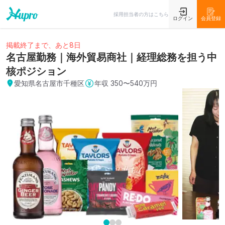
採用担当者の方はこちら
ログイン
会員登録
掲載終了まで、あと8日
名古屋勤務｜海外貿易商社｜経理総務を担う中
核ポジション
愛知県名古屋市千種区
年収
350〜540万円