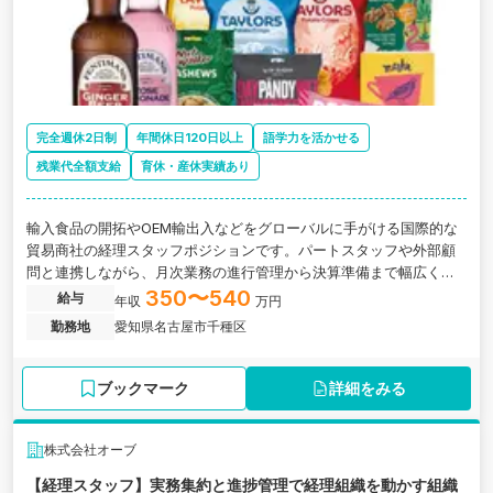
完全週休2日制
年間休日120日以上
語学力を活かせる
残業代全額支給
育休・産休実績あり
輸入食品の開拓やOEM輸出入などをグローバルに手がける国際的な
貿易商社の経理スタッフポジションです。パートスタッフや外部顧
問と連携しながら、月次業務の進行管理から決算準備まで幅広く担
当いただきます。
350〜540
給与
年収
万円
勤務地
愛知県名古屋市千種区
ブックマーク
詳細をみる
株式会社オーブ
【経理スタッフ】実務集約と進捗管理で経理組織を動かす組織