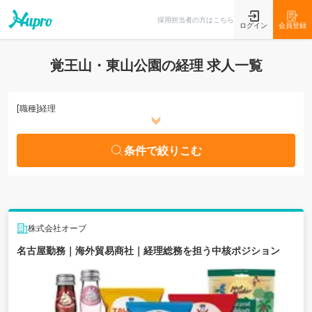
条件で絞りこむ
採用担当者の方はこちら
ログイン
会員登録
覚王山・東山公園の経理 求人一覧
[職種]
経理
条件で絞りこむ
株式会社オーブ
名古屋勤務｜海外貿易商社｜経理総務を担う中核ポジション