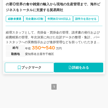
の要◎世界の食や雑貨の輸入から現地の生産管理まで、海外ビ
ジネスをトータルに支援する貿易商社
経験者優遇
完全週休2日制
年間休日120日以上
語学力を活かせる
経理スタッフとして、売掛金・買掛金の管理、請求書の発行および
経費精算の管理、年次決算に向けた仕訳データの整理・集計、パー
トスタッフへの実務指示および進捗管理などを担っていただきま
す。愛知県名古屋市にある、世界の食や雑貨の輸入から現地の生産
350〜540
給与
年収
万円
管理まで、海外ビジネスをトータルに支援する貿易商社の求人で
勤務地
愛知県名古屋市千種区
す。
ブックマーク
詳細をみる
1