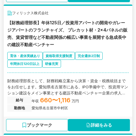
フィリックス株式会社
【財務経理部長】年休125日／投資用アパートの開発やガレー
ジアパートのフランチャイズ、 プレカット材・2×4パネルの販
売、賃貸管理など不動産関係の幅広い事業を展開する急成長中
の建設不動産ベンチャー
育休・産休実績あり
資格取得支援制度
完全週休2日制
年間休日120日以上
研修充実
財務経理部長として、財務戦略立案から決算・資金・税務統括まで
をお任せします。愛知県名古屋市にある、IPO準備中で、投資用マン
ション建設をメイン事業とする建設不動産ベンチャー企業の求人で
す。
660〜1,116
給与
年収
万円
勤務地
愛知県名古屋市中村区
ブックマーク
詳細をみる