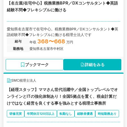
【名古屋/在宅中心】税務業務BPR／DXコンサルタント◆英語
経験不問◆フレキシブルに働ける
愛知県名古屋市で在宅中心。税務業務BPR／DXコンサルタント◆英
語経験不問◆フレキシブルに働ける税理士法人です
368〜668
給与
年収
万円
勤務地
愛知県名古屋市中村区
ブックマーク
詳細をみる
SMC税理士法人
【経理スタッフ】ママさん世代活躍中／全国トップレベルでオ
ンラインとITの強化体制あり！全国5拠点を置く、税金計算だ
けではなく経営を良くする事を強みとする税理士事務所
研修充実
年間休日120日以上
転勤なし
経験者優遇
時短勤務あり