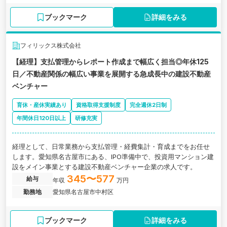
ブックマーク
詳細をみる
フィリックス株式会社
【経理】支払管理からレポート作成まで幅広く担当◎年休125
日／不動産関係の幅広い事業を展開する急成長中の建設不動産
ベンチャー
育休・産休実績あり
資格取得支援制度
完全週休2日制
年間休日120日以上
研修充実
経理として、日常業務から支払管理・経費集計・育成までをお任せ
します。愛知県名古屋市にある、IPO準備中で、投資用マンション建
設をメイン事業とする建設不動産ベンチャー企業の求人です。
345〜577
給与
年収
万円
勤務地
愛知県名古屋市中村区
ブックマーク
詳細をみる