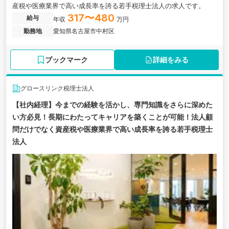
産税や医療業界で高い成長率を誇る若手税理士法人の求人です。
317〜480
給与
年収
万円
勤務地
愛知県名古屋市中村区
ブックマーク
詳細をみる
グロースリンク税理士法人
【社内経理】今までの経験を活かし、専門知識をさらに深めた
い方必見！長期にわたってキャリアを築くことが可能！法人顧
問だけでなく資産税や医療業界で高い成長率を誇る若手税理士
法人