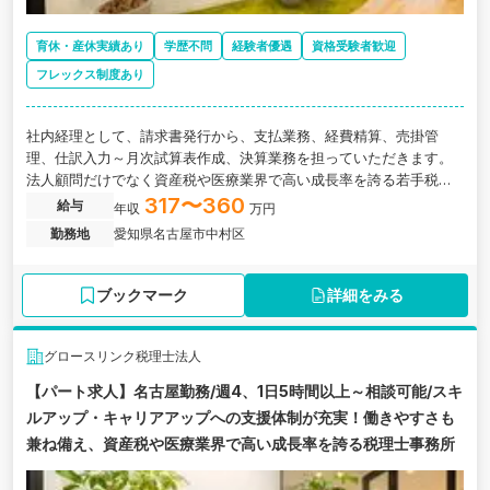
育休・産休実績あり
学歴不問
経験者優遇
資格受験者歓迎
フレックス制度あり
社内経理として、請求書発行から、支払業務、経費精算、売掛管
理、仕訳入力～月次試算表作成、決算業務を担っていただきます。
法人顧問だけでなく資産税や医療業界で高い成長率を誇る若手税理
士法人の求人です。
317〜360
給与
年収
万円
勤務地
愛知県名古屋市中村区
ブックマーク
詳細をみる
グロースリンク税理士法人
【パート求人】名古屋勤務/週4、1日5時間以上～相談可能/スキ
ルアップ・キャリアアップへの支援体制が充実！働きやすさも
兼ね備え、資産税や医療業界で高い成長率を誇る税理士事務所