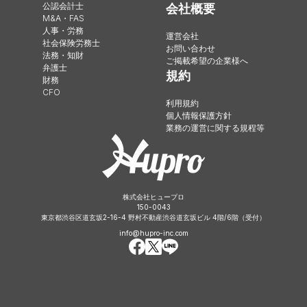
公認会計士
会社概要
M&A・FAS
人事・労務
運営会社
社会保険労務士
お問い合わせ
法務・知財
ご掲載希望の企業様へ
弁護士
規約
財務
CFO
利用規約
個人情報保護方針
業務の運営に関する規程等
株式会社ヒュープロ
150-0043
東京都渋谷区道玄坂2-16-4 野村不動産渋谷道玄坂ビル 4階/6階（受付）
info@hupro-inc.com