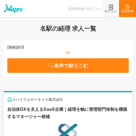
条件で絞りこむ
採用担当者の方はこちら
ログイン
会員登録
名駅の経理 求人一覧
[職種]
経理
条件で絞りこむ
スパイラルローキャス株式会社
自治体DXを支えるSaaS企業｜経理を軸に管理部門体制を構築
するマネージャー候補