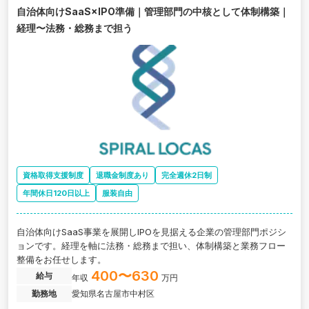
自治体向けSaaS×IPO準備｜管理部門の中核として体制構築｜
経理〜法務・総務まで担う
資格取得支援制度
退職金制度あり
完全週休2日制
年間休日120日以上
服装自由
自治体向けSaaS事業を展開しIPOを見据える企業の管理部門ポジシ
ョンです。経理を軸に法務・総務まで担い、体制構築と業務フロー
整備をお任せします。
400〜630
給与
年収
万円
勤務地
愛知県名古屋市中村区