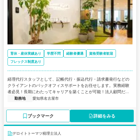
育休・産休実績あり
学歴不問
経験者優遇
資格受験者歓迎
フレックス制度あり
経理代行スタッフとして、記帳代行・振込代行・請求書発行などの
クライアントのバックオフィスサポートをお任せします。実務経験
者必見！長期にわたってキャリアを築くことが可能！法人顧問だけ
でなく資産税や医療業界で高い成長率を誇る若手税理士法人のパー
勤務地
愛知県名古屋市
ト募集の求人です。
ブックマーク
詳細をみる
デロイトトーマツ税理士法人