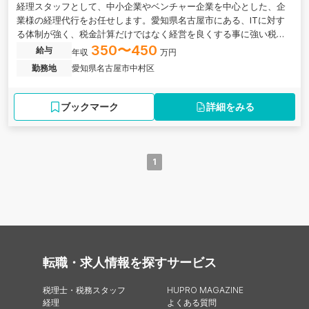
経理スタッフとして、中小企業やベンチャー企業を中心とした、企
業様の経理代行をお任せします。愛知県名古屋市にある、ITに対す
る体制が強く、税金計算だけではなく経営を良くする事に強い税理
士事務所の求人です。
350〜450
給与
年収
万円
勤務地
愛知県名古屋市中村区
ブックマーク
詳細をみる
1
転職・求人情報を探す
サービス
税理士・税務スタッフ
HUPRO MAGAZINE
経理
よくある質問