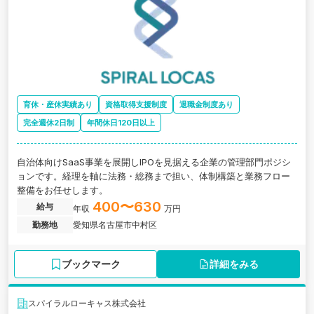
育休・産休実績あり
資格取得支援制度
退職金制度あり
完全週休2日制
年間休日120日以上
自治体向けSaaS事業を展開しIPOを見据える企業の管理部門ポジシ
ョンです。経理を軸に法務・総務まで担い、体制構築と業務フロー
整備をお任せします。
400〜630
給与
年収
万円
勤務地
愛知県名古屋市中村区
ブックマーク
詳細をみる
スパイラルローキャス株式会社