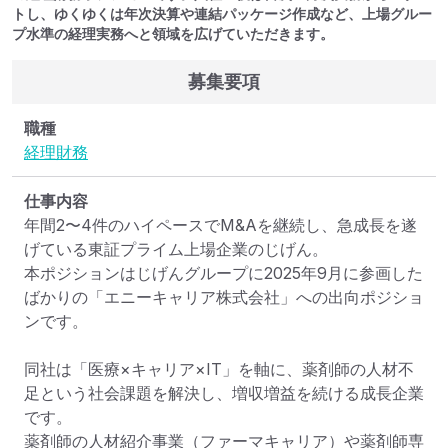
トし、ゆくゆくは年次決算や連結パッケージ作成など、上場グルー
プ水準の経理実務へと領域を広げていただきます。
募集要項
職種
経理
財務
仕事内容
年間2〜4件のハイペースでM&Aを継続し、急成長を遂
げている東証プライム上場企業のじげん。

本ポジションはじげんグループに2025年9月に参画した
ばかりの「エニーキャリア株式会社」への出向ポジショ
ンです。

同社は「医療×キャリア×IT」を軸に、薬剤師の人材不
足という社会課題を解決し、増収増益を続ける成長企業
です。

薬剤師の人材紹介事業（ファーマキャリア）や薬剤師専