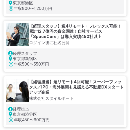
東京都港区
年収
800〜1,200万円
【経理スタッフ】週4リモート・フレックス可能！
累計12.7億円の資金調達！自社サービス
「SpaceCore」は導入実績450社以上
ログイン後に社名公開
経理スタッフ
東京都新宿区
年収
500〜550万円
【経理担当】週リモート4回可能！スーパーフレッ
クス／IPO・海外展開も見据える不動産DXスタート
アップ企業
株式会社スタイルポート
経理担当
東京都渋谷区
年収
450〜600万円