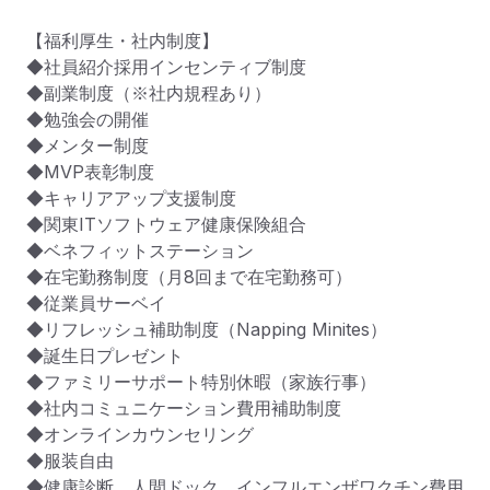
【福利厚生・社内制度】

◆社員紹介採用インセンティブ制度

◆副業制度（※社内規程あり）

◆勉強会の開催

◆メンター制度

◆MVP表彰制度

◆キャリアアップ支援制度

◆関東ITソフトウェア健康保険組合

◆ベネフィットステーション

◆在宅勤務制度（月8回まで在宅勤務可）

◆従業員サーベイ

◆リフレッシュ補助制度（Napping Minites）

◆誕生日プレゼント

◆ファミリーサポート特別休暇（家族行事）

◆社内コミュニケーション費用補助制度

◆オンラインカウンセリング

◆服装自由

◆健康診断、人間ドック、インフルエンザワクチン費用