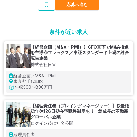
応募へ進む
条件が近い求人
【経営企画（M&A・PMI）】CFO直下でM&A推進
を主導◎フレックス／東証スタンダード上場の総合
広告企業
株式会社日宣
経営企画／M&A・PMI
東京都千代田区
年収
590〜800万円
【経理責任者（プレイングマネージャー）】裁量権
◎年休126日◎在宅勤務制度あり｜急成長の不動産
グローバル企業
ログイン後に社名公開
経理責任者