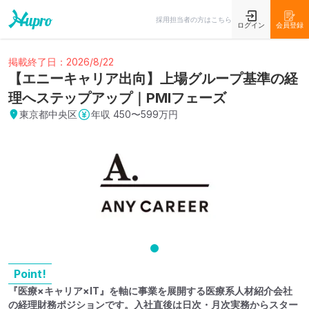
採用担当者の方はこちら
ログイン
会員登録
掲載終了日：2026/8/22
【エニーキャリア出向】上場グループ基準の経
理へステップアップ｜PMIフェーズ
東京都中央区
年収
450〜599万円
Point!
『医療×キャリア×IT』を軸に事業を展開する医療系人材紹介会社
の経理財務ポジションです。入社直後は日次・月次実務からスター