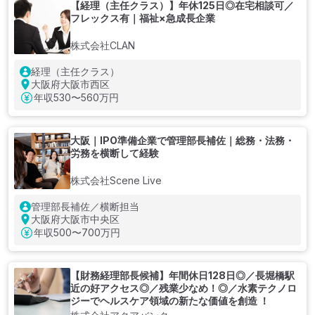
【経理（主任クラス）】年休125日◎在宅相談可／
フレックス有｜福祉×急成長企業
株式会社CLAN
経理（主任クラス）
大阪府大阪市西区
年収
530〜560万円
大阪｜IPO準備企業で管理部長補佐｜総務・法務・
労務を横断して経験
株式会社Scene Live
管理部長補佐／横断担当
大阪府大阪市中央区
年収
500〜700万円
【財務経理部長候補】年間休日128日◎／長堀橋駅
近の好アクセス◎／残業少なめ！◎／水素テクノロ
ジーでヘルスケア領域の新たな価値を創造 ！