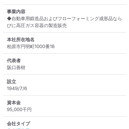
事業内容
◆⾃動⾞⽤鍛造品およびフローフォーミング成形品なら
びに⾼圧ガス容器の製造販売
本社所在地名
柏原市円明町1000番18
代表者
阪⼝善樹
設立
1949/7/6
資本金
95,000
千円
会社タイプ