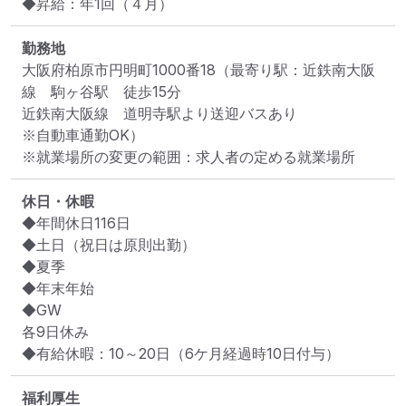
◆昇給：年1回（４月）
勤務地
大阪府柏原市円明町1000番18
（最寄り駅：近鉄南大阪
線　駒ヶ谷駅　徒歩15分

近鉄南大阪線　道明寺駅より送迎バスあり

※自動車通勤OK）
※就業場所の変更の範囲：求人者の定める就業場所
休日・休暇
◆年間休日116日

◆土日（祝日は原則出勤）

◆夏季

◆年末年始

◆GW

各9日休み

◆有給休暇：10～20日（6ケ月経過時10日付与）
福利厚生