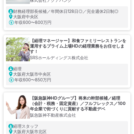
株式会社アクアバンク
財務経理部長候補／年間休日128日◎／完全週休2日制◎
大阪府中央区
年収
600〜800万円
【経理マネージャー】和⾷ファミリーレストランを
運用するプライム上場HDの経理業務をお任せしま
す！
SRSホールディングス株式会社
経理
大阪府大阪市中央区
年収
600〜850万円
【阪急阪神HDグループ】将来の幹部候補／経理
（会計・税務・固定資産）／フルフレックス／100
年企業で街づくりに貢献する不動産デベ
阪急阪神不動産株式会社
経理スタッフ
大阪府大阪市北区