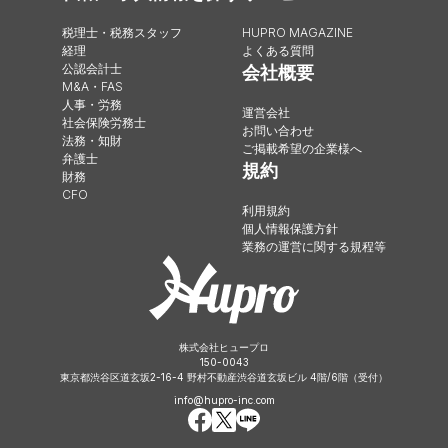
税理士・税務スタッフ
HUPRO MAGAZINE
経理
よくある質問
公認会計士
会社概要
M&A・FAS
人事・労務
運営会社
社会保険労務士
お問い合わせ
法務・知財
ご掲載希望の企業様へ
弁護士
規約
財務
CFO
利用規約
個人情報保護方針
業務の運営に関する規程等
株式会社ヒュープロ
150-0043
東京都渋谷区道玄坂2-16-4 野村不動産渋谷道玄坂ビル 4階/6階（受付）
info@hupro-inc.com