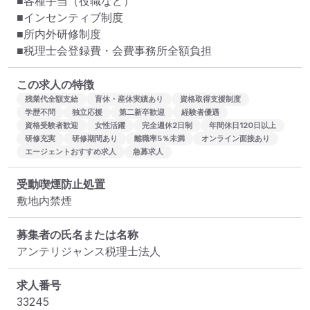
■各種手当（役職など）

■インセンティブ制度

■所内外研修制度

■税理士会登録費・会費事務所全額負担
この求人の特徴
残業代全額支給
育休・産休実績あり
資格取得支援制度
学歴不問
独立応援
第二新卒歓迎
経験者優遇
資格受験者歓迎
女性活躍
完全週休2日制
年間休日120日以上
研修充実
研修期間あり
離職率5％未満
オンライン面接あり
エージェントおすすめ求人
急募求人
受動喫煙防止処置
敷地内禁煙
募集者の氏名または名称
アンテリジャンス税理士法人
求人番号
33245