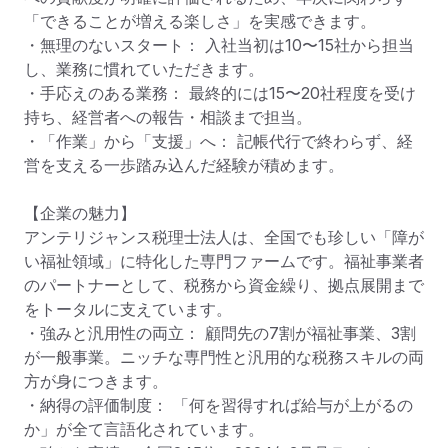
「できることが増える楽しさ」を実感できます。

・無理のないスタート： 入社当初は10〜15社から担当
し、業務に慣れていただきます。

・手応えのある業務： 最終的には15〜20社程度を受け
持ち、経営者への報告・相談まで担当。

・「作業」から「支援」へ： 記帳代行で終わらず、経
営を支える一歩踏み込んだ経験が積めます。

【企業の魅力】

アンテリジャンス税理士法人は、全国でも珍しい「障が
い福祉領域」に特化した専門ファームです。福祉事業者
のパートナーとして、税務から資金繰り、拠点展開まで
をトータルに支えています。

・強みと汎用性の両立： 顧問先の7割が福祉事業、3割
が一般事業。ニッチな専門性と汎用的な税務スキルの両
方が身につきます。

・納得の評価制度： 「何を習得すれば給与が上がるの
か」が全て言語化されています。
