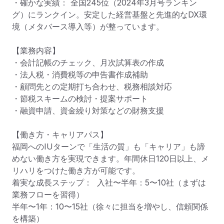
・確かな実績： 全国245位（2024年3月号ランキン
グ）にランクイン。安定した経営基盤と先進的なDX環
境（メタバース導入等）が整っています。

【業務内容】

・会計記帳のチェック、月次試算表の作成

・法人税・消費税等の申告書作成補助

・顧問先との定期打ち合わせ、税務相談対応

・節税スキームの検討・提案サポート

・融資申請、資金繰り対策などの財務支援

【働き方・キャリアパス】

福岡へのIUターンで「生活の質」も「キャリア」も諦
めない働き方を実現できます。年間休日120日以上、メ
リハリをつけた働き方が可能です。

着実な成長ステップ：  入社〜半年：5〜10社（まずは
業務フローを習得）

半年〜1年：10〜15社（徐々に担当を増やし、信頼関係
を構築）
