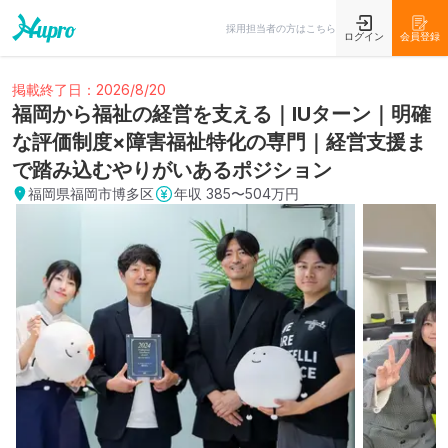
採用担当者の方はこちら
ログイン
会員登録
掲載終了日：2026/8/20
福岡から福祉の経営を支える｜IUターン｜明確
な評価制度×障害福祉特化の専門｜経営支援ま
で踏み込むやりがいあるポジション
福岡県福岡市博多区
年収
385〜504万円