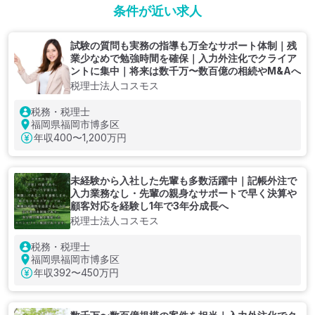
条件が近い求人
試験の質問も実務の指導も万全なサポート体制｜残
業少なめで勉強時間を確保｜入力外注化でクライア
ントに集中｜将来は数千万〜数百億の相続やM&Aへ
税理士法人コスモス
税務・税理士
福岡県福岡市博多区
年収
400〜1,200万円
未経験から入社した先輩も多数活躍中｜記帳外注で
入力業務なし・先輩の親身なサポートで早く決算や
顧客対応を経験し1年で3年分成長へ
税理士法人コスモス
税務・税理士
福岡県福岡市博多区
年収
392〜450万円