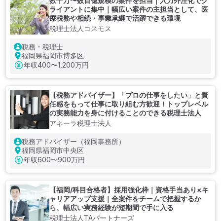
数千万〜数百億規模の案件を担当｜入力外注化でク
ライアントに集中｜幅広い案件の主担当として、医
療税務や相続・事業承継で活躍できる環境
税理士法人コスモス
税務・税理士
福岡県福岡市博多区
年収
400〜1,200万円
【税務アドバイザー】「プロの仕事をしたい」と責
任感をもって仕事に取り組む方歓迎！トップレベル
の実務能力を身に付けることのできる税理士法人
アネーラ税理士法人
税務アドバイザー（福岡事務所）
福岡県福岡市中央区
年収
600〜900万円
【福岡/科目合格者】採用強化枠｜資格手当あり×キ
ャリアアップ支援｜全案件をチームで把握するか
ら、幅広い実務経験が短期間で手に入る
税理士法人TAパートナーズ