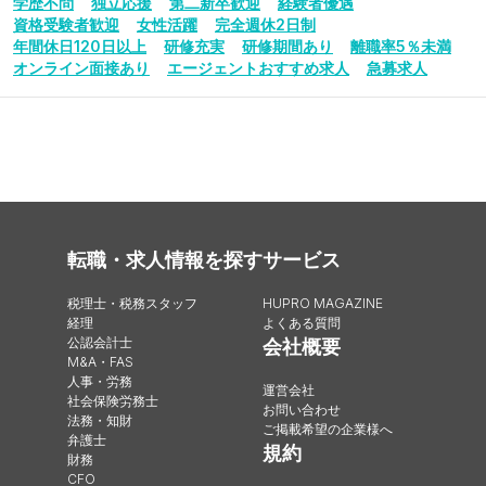
学歴不問
独立応援
第二新卒歓迎
経験者優遇
資格受験者歓迎
女性活躍
完全週休2日制
年間休日120日以上
研修充実
研修期間あり
離職率5％未満
オンライン面接あり
エージェントおすすめ求人
急募求人
転職・求人情報を探す
サービス
税理士・税務スタッフ
HUPRO MAGAZINE
経理
よくある質問
公認会計士
会社概要
M&A・FAS
人事・労務
運営会社
社会保険労務士
お問い合わせ
法務・知財
ご掲載希望の企業様へ
弁護士
規約
財務
CFO