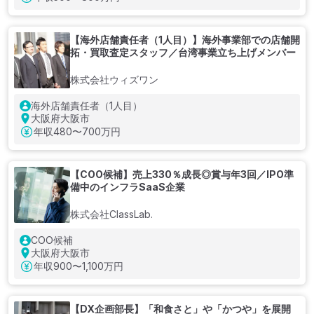
【海外店舗責任者（1人目）】海外事業部での店舗開
拓・買取査定スタッフ／台湾事業立ち上げメンバー
株式会社ウィズワン
海外店舗責任者（1人目）
大阪府大阪市
年収
480〜700万円
【COO候補】売上330％成長◎賞与年3回／IPO準
備中のインフラSaaS企業
株式会社ClassLab.
COO候補
大阪府大阪市
年収
900〜1,100万円
【DX企画部長】「和食さと」や「かつや」を展開