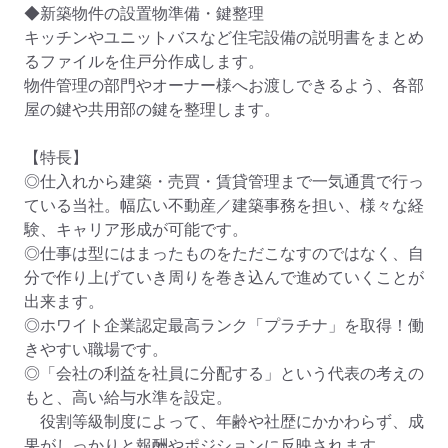
◆新築物件の設置物準備・鍵整理

キッチンやユニットバスなど住宅設備の説明書をまとめ
るファイルを住戸分作成します。

物件管理の部門やオーナー様へお渡しできるよう、各部
屋の鍵や共用部の鍵を整理します。

【特長】

◎仕入れから建築・売買・賃貸管理まで一気通貫で行っ
ている当社。幅広い不動産／建築事務を担い、様々な経
験、キャリア形成が可能です。 

◎仕事は型にはまったものをただこなすのではなく、自
分で作り上げていき周りを巻き込んで進めていくことが
出来ます。 

◎ホワイト企業認定最高ランク「プラチナ」を取得！働
きやすい職場です。 

◎「会社の利益を社員に分配する」という代表の考えの
もと、高い給与水準を設定。

　役割等級制度によって、年齢や社歴にかかわらず、成
果がしっかりと報酬やポジションに反映されます。 
