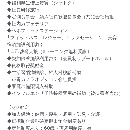
◆福利厚生借上賃貸（シャトク）

◆社員研修旅行

◆定例食事会、新入社員歓迎食事会（共に会社負担）

◆社内カフェテリア

◆ベネフィットステーション

└フィットネス、レジャー、リラクゼーション、美容、
宿泊施設利用割引

└自己啓発支援（eラーニング無料受講）

◆契約保養施設利用割引（会員制リゾートホテル）　

◆資格取得奨励金

◆生活習慣病検診、婦人科検診補助

　※胃カメラオプション会社負担

◆家庭常備薬購入補助　

◆インフルエンザ予防接種費用の補助（被扶養者含む）

【その他】

◆加入保険：健康・厚生・雇用・労災・介護

◆選択制企業型確定拠出年金制度あり

◆定年制度あり：60歳（再雇用制度　有）