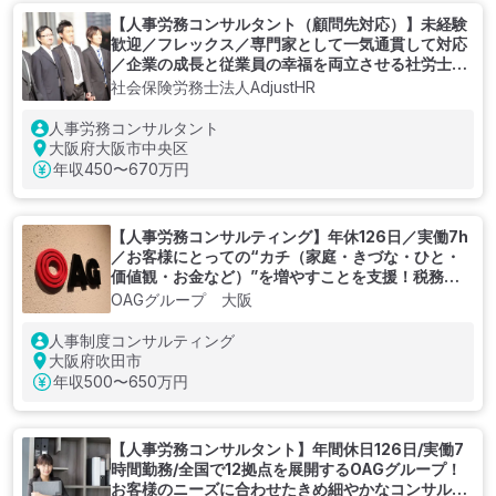
【人事労務コンサルタント（顧問先対応）】未経験
歓迎／フレックス／専門家として一気通貫して対応
／企業の成長と従業員の幸福を両立させる社労士法
人
社会保険労務士法人AdjustHR
人事労務コンサルタント
大阪府大阪市中央区
年収
450〜670万円
【人事労務コンサルティング】年休126日／実働7h
／お客様にとっての“カチ（家庭・きづな・ひと・
価値観・お金など）”を増やすことを支援！税務・
会計のみならずM&A・DX・人事労務までワンスト
OAGグループ 大阪
ップ支援を提供している総合コンサルティングファ
ーム
人事制度コンサルティング
大阪府吹田市
年収
500〜650万円
【人事労務コンサルタント】年間休日126日/実働7
時間勤務/全国で12拠点を展開するOAGグループ！
お客様のニーズに合わせたきめ細やかなコンサルテ