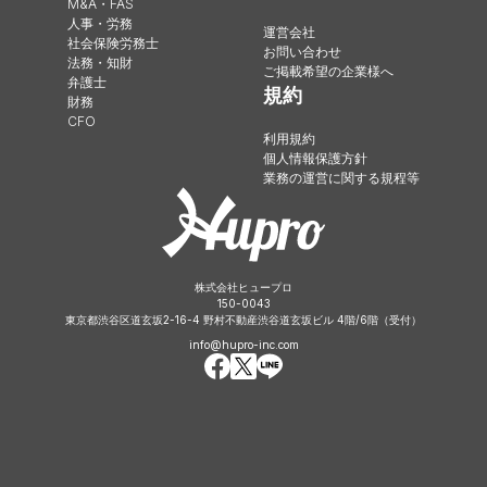
M&A・FAS
人事・労務
運営会社
社会保険労務士
お問い合わせ
法務・知財
ご掲載希望の企業様へ
弁護士
規約
財務
CFO
利用規約
個人情報保護方針
業務の運営に関する規程等
株式会社ヒュープロ
150-0043
東京都渋谷区道玄坂2-16-4 野村不動産渋谷道玄坂ビル 4階/6階（受付）
info@hupro-inc.com