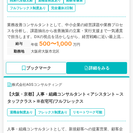
残業代全額支給
退職金制度あり
経験者優遇
フルフレックス制度あり
完全週休2日制
業務改善コンサルタントとして、中小企業の経営課題や業務プロセ
スを分析し、課題抽出から改善施策の立案・実行支援まで一気通貫
で担当します。DXの視点を活かしながら、経営戦略に近い最上流フ
ェーズに携わることができ、多様な業界・業種のプロジェクトを通
500〜1,000
給与
年収
万円
じてコンサルタントとしての専門性を高められるポジションです。
勤務地
大阪府大阪市北区
ブックマーク
詳細をみる
株式会社AGSコンサルティング
【大阪・京都】人事・組織コンサルタント＜アシスタント～ス
タッフクラス＞※在宅可/フルフレックス
退職金制度あり
フレックス制度あり
リモートワーク可能
人事・組織コンサルタントとして、新規顧客への提案営業、顧客企