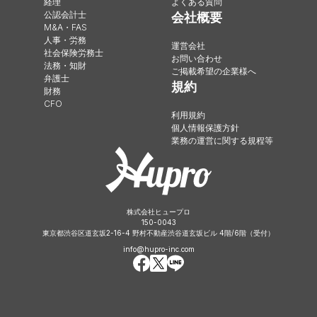
経理
よくある質問
公認会計士
会社概要
M&A・FAS
人事・労務
運営会社
社会保険労務士
お問い合わせ
法務・知財
ご掲載希望の企業様へ
弁護士
規約
財務
CFO
利用規約
個人情報保護方針
業務の運営に関する規程等
株式会社ヒュープロ
150-0043
東京都渋谷区道玄坂2-16-4 野村不動産渋谷道玄坂ビル 4階/6階（受付）
info@hupro-inc.com