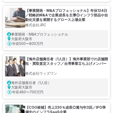
【事業開発・M&Aプロフェッショナル】年休124日
／戦略的M&Aで企業成長を主導◎インフラ部品や自
動化支援を展開するグロース上場企業
株式会社JRC
事業開発・M&Aプロフェッショナル
大阪府大阪市
年収
500〜800万円
【海外店舗責任者（1人目）】海外事業部での店舗開
拓・買取査定スタッフ／台湾事業立ち上げメンバー
株式会社ウィズワン
海外店舗責任者（1人目）
大阪府大阪市
年収
480〜700万円
【COO候補】売上330％成長◎賞与年3回／IPO準
備中のインフラSaaS企業