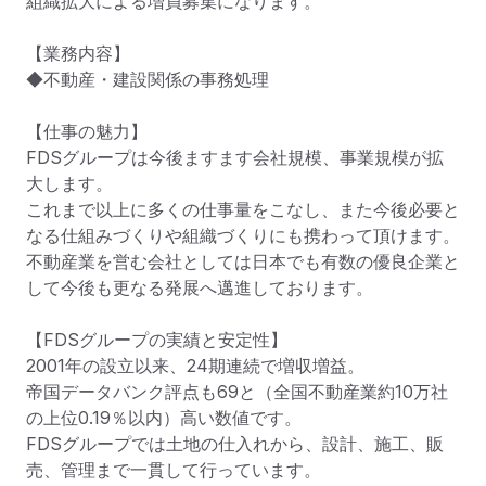
組織拡大による増員募集になります。

【業務内容】

◆不動産・建設関係の事務処理

【仕事の魅力】

FDSグループは今後ますます会社規模、事業規模が拡
大します。

これまで以上に多くの仕事量をこなし、また今後必要と
なる仕組みづくりや組織づくりにも携わって頂けます。

不動産業を営む会社としては日本でも有数の優良企業と
して今後も更なる発展へ邁進しております。

【FDSグループの実績と安定性】

2001年の設立以来、24期連続で増収増益。

帝国データバンク評点も69と（全国不動産業約10万社
の上位0.19％以内）高い数値です。

FDSグループでは土地の仕入れから、設計、施工、販
売、管理まで一貫して行っています。
