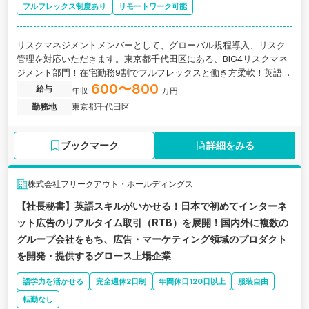
フルフレックス制度あり
リモートワーク可能
リスクマネジメントメンバーとして、グローバル規程導入、リスク
管理を対応いただきます。東京都千代田区にある、BIG4リスクマネ
ジメント部門！在宅勤務9割でフルフレックスと働き方柔軟！英語力
×リスクマネジメント／リスクを経営視点で俯瞰！次世代リスクマネ
600〜800
給与
年収
万円
ジメント人材になれる！／グローバルルールを日本に導入・運用す
勤務地
東京都千代田区
るハブ的存在の世界150カ国以上に展開するBig4系プロフェッショナ
ルファーム
ブックマーク
詳細をみる
株式会社フリークアウト・ホールディングス
【社長秘書】英語スキルがいかせる！日本で初めてインターネ
ット広告のリアルタイム取引（RTB）を展開！国内外に複数の
グループ会社をもち、広告・マーケティング領域のプロダクト
を開発・提供するグロース上場企業
語学力を活かせる
完全週休2日制
年間休日120日以上
服装自由
転勤なし