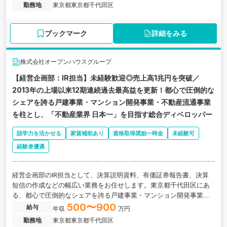
です。
勤務地
東京都東京都千代田区
ブックマーク
詳細をみる
株式会社オープンハウスグループ
【経営企画部：IR担当】未経験歓迎◎売上高1兆円を突破／
2013年の上場以来12期連続過去最高益を更新！都心で圧倒的な
シェアを誇る戸建事業・マンション開発事業・不動産流通事業
を柱とし、「不動産業界 日本一」を目指す総合ディベロッパー
語学力を活かせる
家賃補助あり
資格取得奨励一時金
未経験可
経験者優遇
経営企画部のIR担当として、決算説明資料、有価証券報告書、決算
短信の作成などの幅広い業務をお任せします。東京都千代田区にあ
る、都心で圧倒的なシェアを誇る戸建事業・マンション開発事業・
不動産流通事業を柱とした総合ディベロッパーの求人です。
500〜900
給与
年収
万円
勤務地
東京都東京都千代田区