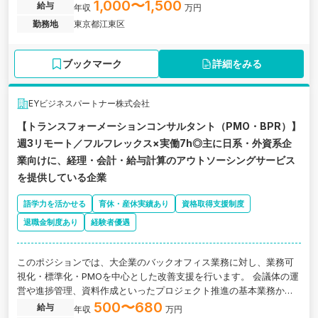
す。
1,000〜1,500
給与
年収
万円
勤務地
東京都江東区
ブックマーク
詳細をみる
EYビジネスパートナー株式会社
【トランスフォーメーションコンサルタント（PMO・BPR）】
週3リモート／フルフレックス×実働7h◎主に日系・外資系企
業向けに、経理・会計・給与計算のアウトソーシングサービス
を提供している企業
語学力を活かせる
育休・産休実績あり
資格取得支援制度
退職金制度あり
経験者優遇
このポジションでは、大企業のバックオフィス業務に対し、業務可
視化・標準化・PMOを中心とした改善支援を行います。 会議体の運
営や進捗管理、資料作成といったプロジェクト推進の基本業務か
ら、Excelや業務フローを用いた可視化・構造化まで、現場に寄り添
500〜680
給与
年収
万円