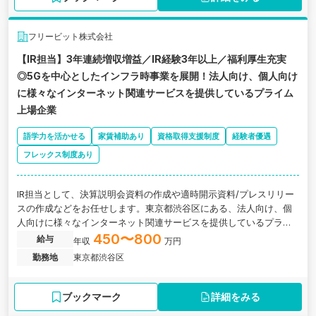
フリービット株式会社
【IR担当】3年連続増収増益／IR経験3年以上／福利厚生充実
◎5Gを中心としたインフラ時事業を展開！法人向け、個人向け
に様々なインターネット関連サービスを提供しているプライム
上場企業
語学力を活かせる
家賃補助あり
資格取得支援制度
経験者優遇
フレックス制度あり
IR担当として、決算説明会資料の作成や適時開示資料/プレスリリー
スの作成などをお任せします。東京都渋谷区にある、法人向け、個
人向けに様々なインターネット関連サービスを提供しているプライ
ム上場企業の求人です。
450〜800
給与
年収
万円
勤務地
東京都渋谷区
ブックマーク
詳細をみる