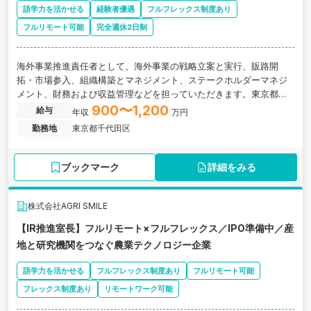
語学力を活かせる
経験者優遇
フルフレックス制度あり
フルリモート可能
完全週休2日制
海外事業推進責任者として、海外事業の戦略立案と実行、販路開
拓・市場参入、組織構築とマネジメント、ステークホルダーマネジ
メント、財務および収益管理などを担っていただきます。東京都千
代田区にある、産地と研究機関をつなぐ農業テクノロジー企業の求
900〜1,200
給与
年収
万円
人です。
勤務地
東京都千代田区
ブックマーク
詳細をみる
株式会社AGRI SMILE
【IR推進室長】フルリモート×フルフレックス／IPO準備中／産
地と研究機関をつなぐ農業テクノロジー企業
語学力を活かせる
フルフレックス制度あり
フルリモート可能
フレックス制度あり
リモートワーク可能