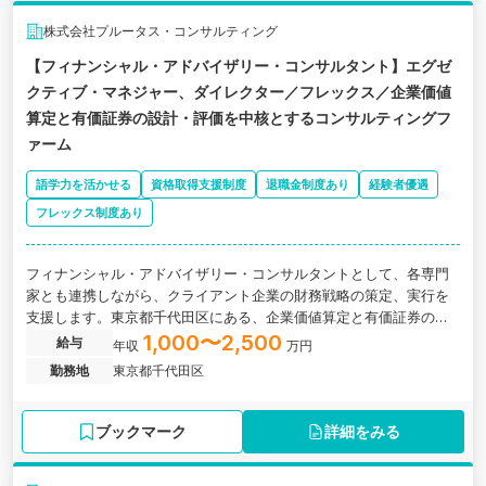
株式会社プルータス・コンサルティング
【フィナンシャル・アドバイザリー・コンサルタント】エグゼ
クティブ・マネジャー、ダイレクター／フレックス／企業価値
算定と有価証券の設計・評価を中核とするコンサルティングフ
ァーム
語学力を活かせる
資格取得支援制度
退職金制度あり
経験者優遇
フレックス制度あり
フィナンシャル・アドバイザリー・コンサルタントとして、各専門
家とも連携しながら、クライアント企業の財務戦略の策定、実行を
支援します。東京都千代田区にある、企業価値算定と有価証券の設
計・評価を中核とするコンサルティングファームの求人です。
1,000〜2,500
給与
年収
万円
勤務地
東京都千代田区
ブックマーク
詳細をみる