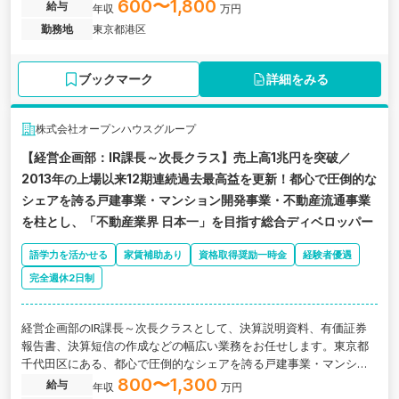
ンチャー企業の求人です。
600〜1,800
給与
年収
万円
勤務地
東京都港区
ブックマーク
詳細をみる
株式会社オープンハウスグループ
【経営企画部：IR課長～次長クラス】売上高1兆円を突破／
2013年の上場以来12期連続過去最高益を更新！都心で圧倒的な
シェアを誇る戸建事業・マンション開発事業・不動産流通事業
を柱とし、「不動産業界 日本一」を目指す総合ディベロッパー
語学力を活かせる
家賃補助あり
資格取得奨励一時金
経験者優遇
完全週休2日制
経営企画部のIR課長～次長クラスとして、決算説明資料、有価証券
報告書、決算短信の作成などの幅広い業務をお任せします。東京都
千代田区にある、都心で圧倒的なシェアを誇る戸建事業・マンショ
ン開発事業・不動産流通事業を柱とした総合ディベロッパーの求人
800〜1,300
給与
年収
万円