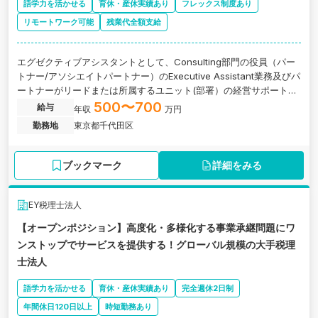
語学力を活かせる
育休・産休実績あり
フレックス制度あり
リモートワーク可能
残業代全額支給
エグゼクティブアシスタントとして、Consulting部門の役員（パー
トナー/アソシエイトパートナー）のExecutive Assistant業務及びパ
ートナーがリードまたは所属するユニット(部署）の経営サポートに
従事いただきます。東京都千代田区、英語力を活かせる！役員秘書
500〜700
給与
年収
万円
＆ユニットサポート！Big4コンサルティングファームの求人です。
勤務地
東京都千代田区
ブックマーク
詳細をみる
EY税理士法人
【オープンポジション】高度化・多様化する事業承継問題にワ
ンストップでサービスを提供する！グローバル規模の大手税理
士法人
語学力を活かせる
育休・産休実績あり
完全週休2日制
年間休日120日以上
時短勤務あり