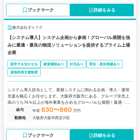
ブックマーク
詳細をみる
株式会社ダイフク
【システム導入】システム企画から参画！グローバル展開を強
みに最適・最良の物流ソリューションを提供するプライム上場
企業
語学力を活かせる
家賃補助あり
社宅あり
育休・産休実績あり
資格取得支援制度
システム導入担当として、業務システムに関わる企画・導入・運用
支援を幅広くお任せします。大阪府大阪市にある、グループ全売上
高のうち74％以上が海外事業を占めるグローバルな展開！最適・最
良の物流ソリューションを提供するプライム上場企業の求人です。
630〜860
給与
年収
万円
勤務地
大阪府大阪市西淀川区
ブックマーク
詳細をみる