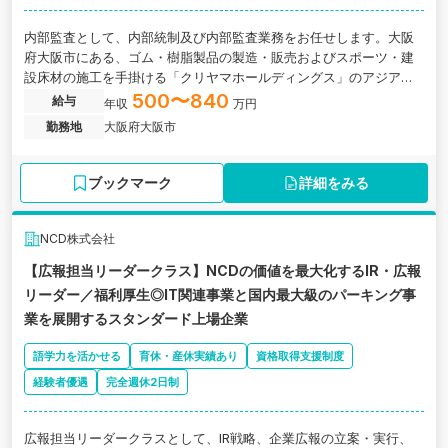
内部監査として、内部統制及び内部監査業務をお任せします。大阪
府大阪市にある、ゴム・樹脂製品の製造・販売およびスポーツ・建
設床材の施工を手掛ける「クリヤマホールディングス」のアジア地
域中核事業会社の求人です。
500〜840
給与
年収
万円
勤務地
大阪府大阪市
ブックマーク
詳細をみる
NCD株式会社
【広報担当リーダークラス】NCDの価値を最大化するIR・広報
リーダー／福利厚生◎IT関連事業と国内最大級のパーキング事
業を展開するスタンダード上場企業
語学力を活かせる
育休・産休実績あり
資格取得支援制度
経験者優遇
完全週休2日制
広報担当リーダークラスとして、IR戦略、企業広報の立案・実行、