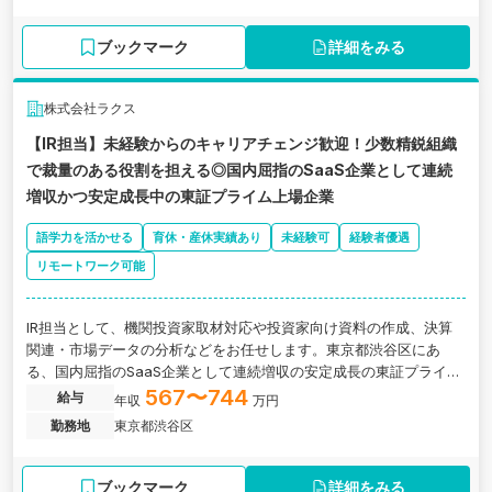
ブックマーク
詳細をみる
株式会社ラクス
【IR担当】未経験からのキャリアチェンジ歓迎！少数精鋭組織
で裁量のある役割を担える◎国内屈指のSaaS企業として連続
増収かつ安定成長中の東証プライム上場企業
語学力を活かせる
育休・産休実績あり
未経験可
経験者優遇
リモートワーク可能
IR担当として、機関投資家取材対応や投資家向け資料の作成、決算
関連・市場データの分析などをお任せします。東京都渋谷区にあ
る、国内屈指のSaaS企業として連続増収の安定成長の東証プライム
上場企業の求人です。
567〜744
給与
年収
万円
勤務地
東京都渋谷区
ブックマーク
詳細をみる