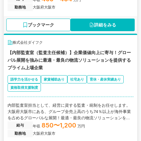
勤務地
大阪府大阪市
ブックマーク
詳細をみる
株式会社ダイフク
【内部監査室（監査主任候補）】企業価値向上に寄与！グロー
バル展開を強みに最適・最良の物流ソリューションを提供する
プライム上場企業
語学力を活かせる
家賃補助あり
社宅あり
育休・産休実績あり
資格取得支援制度
内部監査室担当として、経営に資する監査・統制をお任せします。
大阪府大阪市にある、グループ全売上高のうち74％以上が海外事業
を占めるグローバルな展開！最適・最良の物流ソリューションを提
供するプライム上場企業の求人です。
850〜1,200
給与
年収
万円
勤務地
大阪府大阪市