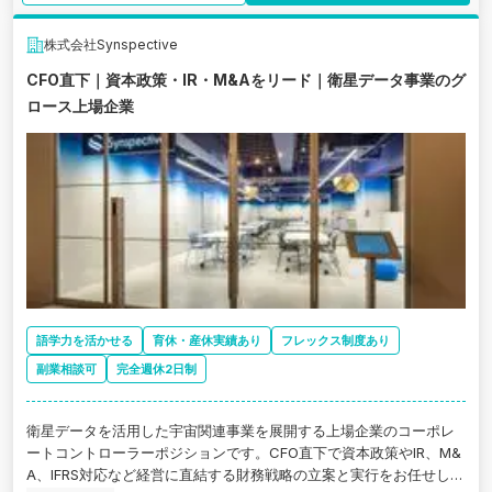
株式会社Synspective
CFO直下｜資本政策・IR・M&Aをリード｜衛星データ事業のグ
ロース上場企業
語学力を活かせる
育休・産休実績あり
フレックス制度あり
副業相談可
完全週休2日制
衛星データを活用した宇宙関連事業を展開する上場企業のコーポレ
ートコントローラーポジションです。CFO直下で資本政策やIR、M&
A、IFRS対応など経営に直結する財務戦略の立案と実行をお任せしま