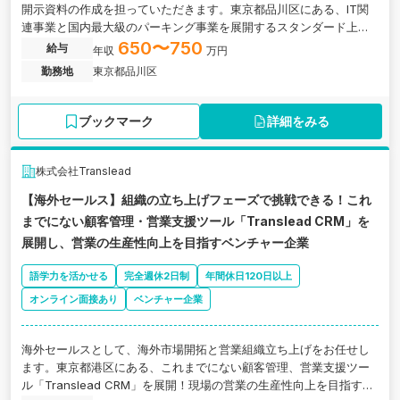
開示資料の作成を担っていただきます。東京都品川区にある、IT関
連事業と国内最大級のパーキング事業を展開するスタンダード上場
企業の求人です。
650〜750
給与
年収
万円
勤務地
東京都品川区
ブックマーク
詳細をみる
株式会社Translead
【海外セールス】組織の立ち上げフェーズで挑戦できる！これ
までにない顧客管理・営業支援ツール「Translead CRM」を
展開し、営業の生産性向上を目指すベンチャー企業
語学力を活かせる
完全週休2日制
年間休日120日以上
オンライン面接あり
ベンチャー企業
海外セールスとして、海外市場開拓と営業組織立ち上げをお任せし
ます。東京都港区にある、これまでにない顧客管理、営業支援ツー
ル「Translead CRM」を展開！現場の営業の生産性向上を目指すベ