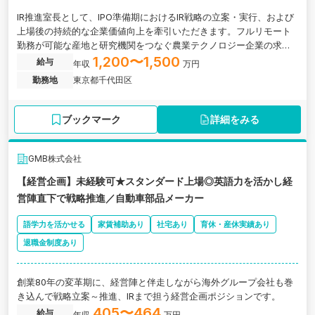
IR推進室長として、IPO準備期におけるIR戦略の立案・実行、および
上場後の持続的な企業価値向上を牽引いただきます。フルリモート
勤務が可能な産地と研究機関をつなぐ農業テクノロジー企業の求人
です。
1,200〜1,500
給与
年収
万円
勤務地
東京都千代田区
ブックマーク
詳細をみる
GMB株式会社
【経営企画】未経験可★スタンダード上場◎英語力を活かし経
営陣直下で戦略推進／自動車部品メーカー
語学力を活かせる
家賃補助あり
社宅あり
育休・産休実績あり
退職金制度あり
創業80年の変革期に、経営陣と伴走しながら海外グループ会社も巻
き込んで戦略立案～推進、IRまで担う経営企画ポジションです。
405〜464
給与
年収
万円