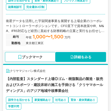
語学力を活かせる
育休・産休実績あり
フレックス制度あり
副業相談可
完全週休2日制
衛星データを活用した宇宙関連事業を展開する上場企業のコーポレ
ートコントローラーポジションです。CFO直下で資本政策やIR、M&
A、IFRS対応など経営に直結する財務戦略の立案と実行をお任せしま
す。
1,000〜1,500
給与
年収
万円
勤務地
東京都江東区
ブックマーク
詳細をみる
クリヤマジャパン株式会社
【内部監査】スタンダード上場◎ゴム・樹脂製品の製造・販売
およびスポーツ・建設床材の施工を手掛ける「クリヤマホール
ディングス」のアジア地域中核事業会社
語学力を活かせる
家賃補助あり
社宅あり
育休・産休実績あり
学歴不問