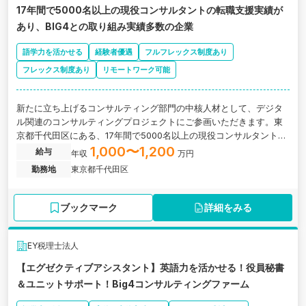
17年間で5000名以上の現役コンサルタントの転職支援実績が
あり、BIG4との取り組み実績多数の企業
語学力を活かせる
経験者優遇
フルフレックス制度あり
フレックス制度あり
リモートワーク可能
新たに立ち上げるコンサルティング部門の中核人材として、デジタ
ル関連のコンサルティングプロジェクトにご参画いただきます。東
京都千代田区にある、17年間で5000名以上の現役コンサルタントの
転職支援実績がある企業の求人です。
1,000〜1,200
給与
年収
万円
勤務地
東京都千代田区
ブックマーク
詳細をみる
EY税理士法人
【エグゼクティブアシスタント】英語力を活かせる！役員秘書
＆ユニットサポート！Big4コンサルティングファーム