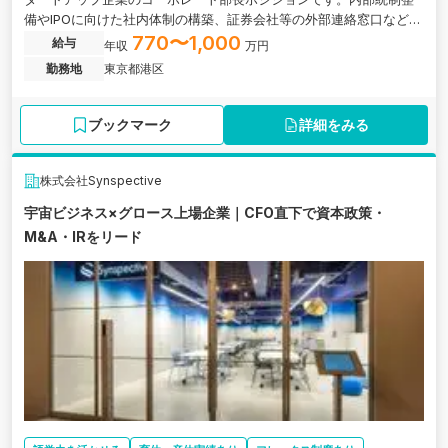
備やIPOに向けた社内体制の構築、証券会社等の外部連絡窓口などを
お任せします。
770〜1,000
給与
年収
万円
勤務地
東京都港区
ブックマーク
詳細をみる
株式会社Synspective
宇宙ビジネス×グロース上場企業｜CFO直下で資本政策・
M&A・IRをリード