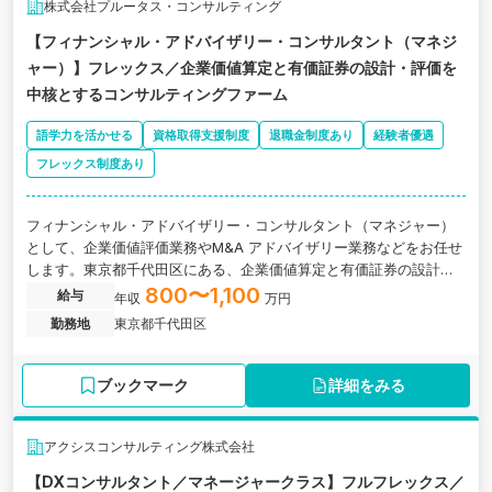
株式会社プルータス・コンサルティング
【フィナンシャル・アドバイザリー・コンサルタント（マネジ
ャー）】フレックス／企業価値算定と有価証券の設計・評価を
中核とするコンサルティングファーム
語学力を活かせる
資格取得支援制度
退職金制度あり
経験者優遇
フレックス制度あり
フィナンシャル・アドバイザリー・コンサルタント（マネジャー）
として、企業価値評価業務やM&A アドバイザリー業務などをお任せ
します。東京都千代田区にある、企業価値算定と有価証券の設計・
評価を中核とするコンサルティングファームの求人です。
800〜1,100
給与
年収
万円
勤務地
東京都千代田区
ブックマーク
詳細をみる
アクシスコンサルティング株式会社
【DXコンサルタント／マネージャークラス】フルフレックス／