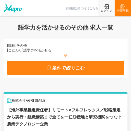
条件で絞りこむ
採用担当者の方はこちら
ログイン
会員登録
語学力を活かせるのその他 求人一覧
[職種]
その他
[こだわり]
語学力を活かせる
条件で絞りこむ
株式会社AGRI SMILE
【海外事業推進責任者】リモート×フルフレックス／戦略策定
から実行・組織構築まで全てを一任◎産地と研究機関をつなぐ
農業テクノロジー企業