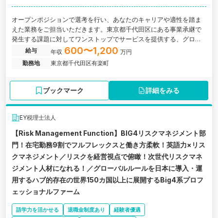
オープンポジションで選考を行い、あなたのキャリアや適性を踏ま
えた業務をご担当いただきます。東京都千代田区にある事業承継で
発生する課題に対してワンストップでサービスを提供する、グロー
バル規模の大手税理士法人の求人です。
600〜1,200
給与
年収
万円
勤務地
東京都千代田区有楽町
ブックマーク
詳細をみる
EY税理士法人
【Risk Management Function】BIG4リスクマネジメント部
門！在宅勤務9割でフルフレックスと働き方柔軟！英語力×リス
クマネジメント／リスクを経営視点で俯瞰！次世代リスクマネ
ジメント人材になれる！／グローバルルールを日本に導入・運
用するハブ的存在の世界150カ国以上に展開するBig4系プロフ
ェッショナルファーム
語学力を活かせる
退職金制度あり
経験者優遇