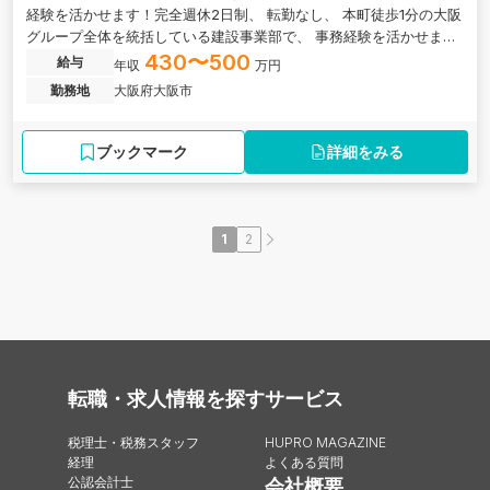
経験を活かせます！完全週休2日制、 転勤なし、 本町徒歩1分の大阪
グループ全体を統括している建設事業部で、 事務経験を活かせます!
完全週休2日制、 転勤なし、 本町徒歩1分の大阪新本社での勤務です
430〜500
給与
年収
万円
。有給取得率100％可能・全社員の60％以上が20～30代で構成され
勤務地
大阪府大阪市
ており、風通しの良い社風となっております。
ブックマーク
詳細をみる
1
2
転職・求人情報を探す
サービス
税理士・税務スタッフ
HUPRO MAGAZINE
経理
よくある質問
公認会計士
会社概要