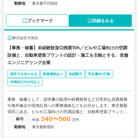
いながら変革を支えていく役割です。。東京都千代田区にある、主
勤務地
東京都千代田区
に日系・外資系企業向けに、経理・会計・給与計算のアウトソーシ
ングサービスを提供している企業の求人です。
ブックマーク
詳細をみる
株式会社大気社
【事務・秘書】未経験歓迎◎残業10h／ビルや工場向けの空調
設備と、自動車塗装プラントの設計・施工を主軸とする、老舗
エンジニアリング企業
語学力を活かせる
家賃補助あり
未経験可
完全週休2日制
年間休日120日以上
事務・秘書として、請求書の処理や経費精算など日常的な庶務業務
や海外拠点や現地社員への事務連絡などをお任せします。東京都新
宿区にある、ビルや工場向けの空調設備と、自動車塗装プラントの
設計・施工を主軸とする、老舗エンジニアリング企業の求人です。
340〜560
給与
年収
万円
勤務地
東京都新宿区