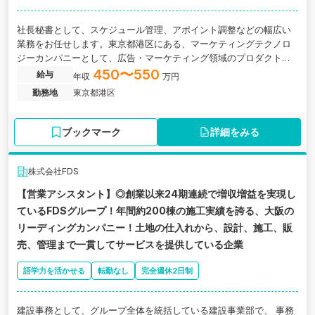
社長秘書として、スケジュール管理、アポイント調整などの幅広い
業務をお任せします。東京都港区にある、マーケティングテクノロ
ジーカンパニーとして、広告・マーケティング領域のプロダクトを
開発・提供するグロース上場企業の求人です。
450〜550
給与
年収
万円
勤務地
東京都港区
ブックマーク
詳細をみる
株式会社FDS
【営業アシスタント】◎創業以来24期連続で増収増益を実現し
ているFDSグループ！年間約200棟の施工実績を誇る、大阪の
リーディングカンパニー！土地の仕入れから、設計、施工、販
売、管理まで一貫してサービスを提供している企業
語学力を活かせる
転勤なし
完全週休2日制
建設事務として、グループ全体を統括している建設事業部で、 事務