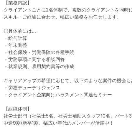
【業務内訳】

クライアントごとに2名体制で、複数のクライアントを同時に
スキル・ご経験に合わせ、幅広い業務をお任せします。

◎具体的には…

・給与計算

・年末調整

・社会保険・労働保険の各種手続

・労務事項に関する相談回答

・就業規則、雇用契約書等の作成

キャリアアップの希望に応じて、以下のような案件の機会もあ
・労務デューデリジェンス

・クライアント企業向けハラスメント関連セミナー

【組織体制】

社労士部門（社労士5名、社労士補助スタッフ10名、パート3
中途9割/新卒1割、幅広い年代のメンバーが活躍中！
