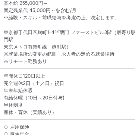
基本給 255,000円～

固定残業代 45,000円～を含む/月

※経験・スキル・前職給与を考慮の上、決定します。
東京都千代田区麹町1-4半蔵門 ファーストビル3階
（最寄り
門駅

東京メトロ有楽町線　麹町駅）
※就業場所の変更の範囲：求人者の定める就業場所
※リモート勤務あり
年間休日120日以上

完全週休2日（土／日）祝日

年末年始休暇

有給休暇（10日～20日付与)

半休制度

産休・育休（実績あり）
◇ 雇用保険

◇ 厚生年金
