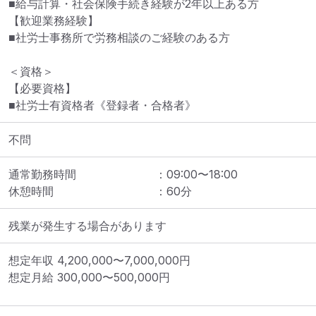
■給与計算・社会保険手続き経験が2年以上ある方

【歓迎業務経験】

■社労士事務所で労務相談のご経験のある方

＜資格＞

【必要資格】

■社労士有資格者《登録者・合格者》
不問
通常勤務時間
：
09:00
〜
18:00
休憩時間
：
60
分
残業が発生する場合があります
想定年収
4,200,000
〜
7,000,000
円
想定月給
300,000
〜
500,000
円