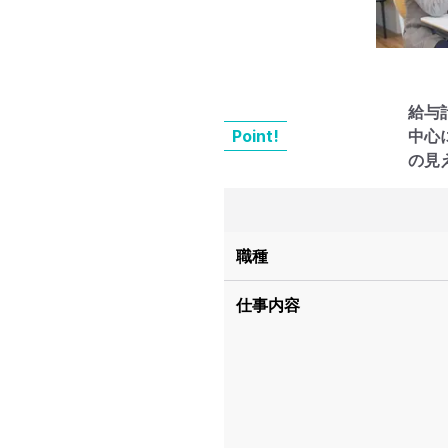
給与
Point!
中心
の見
職種
仕事内容