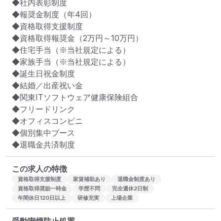
◆社内表彰制度

◆報奨金制度（年4回）

◆資格取得支援制度

◆資格取得報奨金（2万円～10万円）

◆住宅手当（※当社規定による）

◆家族手当（※当社規定による）

◆誕生日祝金制度

◆結婚／出産祝い金

◆関東ITソフトウェア健康保険組合

◆フリードリンク

◆オフィスコンビニ

◆個別集中ブース

◆退職金共済制度
この求人の特徴
資格取得支援制度
家賃補助あり
退職金制度あり
資格取得奨励一時金
学歴不問
完全週休2日制
年間休日120日以上
研修充実
上場企業