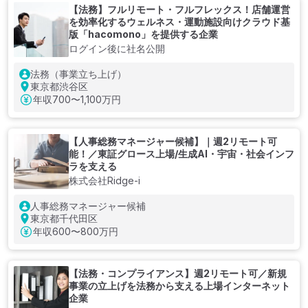
【法務】フルリモート・フルフレックス！店舗運営
を効率化するウェルネス・運動施設向けクラウド基
版「hacomono」を提供する企業
ログイン後に社名公開
法務（事業立ち上げ）
東京都渋谷区
年収
700〜1,100万円
【人事総務マネージャー候補】｜週2リモート可
能！／東証グロース上場/生成AI・宇宙・社会インフ
ラを支える
株式会社Ridge-i
人事総務マネージャー候補
東京都千代田区
年収
600〜800万円
【法務・コンプライアンス】週2リモート可／新規
事業の立上げを法務から支える上場インターネット
企業