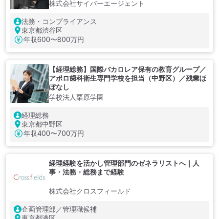
株式会社サイバーエージェント
法務・コンプライアンス
東京都渋谷区
年収
600〜800万円
【経理総務】国際バカロレア保有の教育グループ／
アポロ歯科衛生専門学校を担当（中野区）／残業ほ
ぼなし
学校法人栗原学園
経理総務
東京都中野区
年収
400〜700万円
経理経験を活かし管理部門のゼネラリストへ｜人
事・法務・総務まで経験
株式会社クロスフィールド
企画管理部／管理職候補
東京都港区