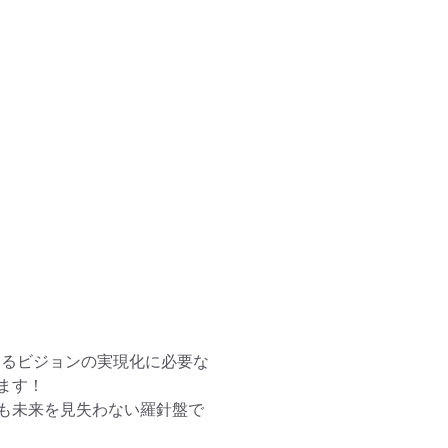


えるビジョンの実現化に必要な
す！

も未来を見失わない羅針盤で