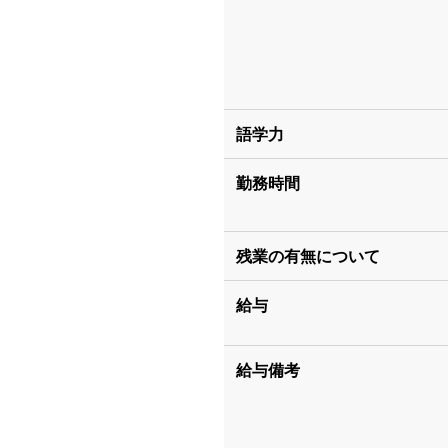
語学力
勤務時間
残業の有無について
給与
給与備考