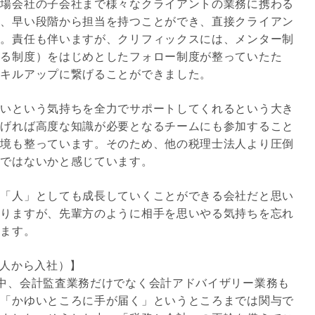
上場会社の子会社まで様々なクライアントの業務に携わる
は、早い段階から担当を持つことができ、直接クライアン
た。責任も伴いますが、クリフィックスには、メンター制
する制度）をはじめとしたフォロー制度が整っていたた
スキルアップに繋げることができました。
たいという気持ちを全力でサポートしてくれるという大き
挙げれば高度な知識が必要となるチームにも参加すること
環境も整っています。そのため、他の税理士法人より圧倒
のではないかと感じています。
も「人」としても成長していくことができる会社だと思い
ありますが、先輩方のように相手を思いやる気持ちを忘れ
います。
法人から入社）】
中、会計監査業務だけでなく会計アドバイザリー業務も
は「かゆいところに手が届く」というところまでは関与で