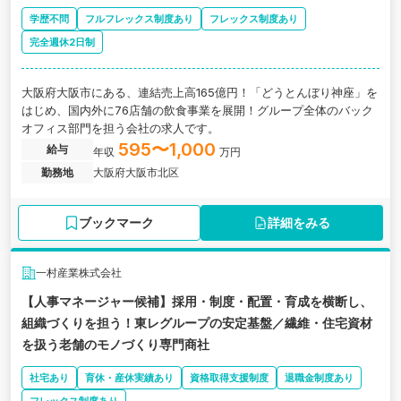
学歴不問
フルフレックス制度あり
フレックス制度あり
完全週休2日制
大阪府大阪市にある、連結売上高165億円！「どうとんぼり神座」を
はじめ、国内外に76店舗の飲食事業を展開！グループ全体のバック
オフィス部門を担う会社の求人です。
595〜1,000
給与
年収
万円
勤務地
大阪府大阪市北区
ブックマーク
詳細をみる
一村産業株式会社
【人事マネージャー候補】採用・制度・配置・育成を横断し、
組織づくりを担う！東レグループの安定基盤／繊維・住宅資材
を扱う老舗のモノづくり専門商社
社宅あり
育休・産休実績あり
資格取得支援制度
退職金制度あり