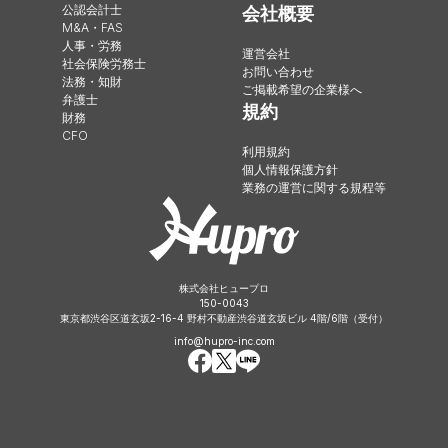
公認会計士
会社概要
M&A・FAS
人事・労務
運営会社
社会保険労務士
お問い合わせ
法務・知財
ご掲載希望の企業様へ
弁護士
規約
財務
CFO
利用規約
個人情報保護方針
業務の運営に関する規程等
株式会社ヒュープロ
150-0043
東京都渋谷区道玄坂2-16-4 野村不動産渋谷道玄坂ビル 4階/6階（受付）
info@hupro-inc.com