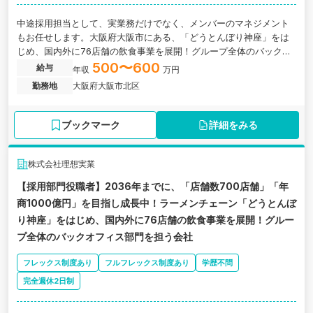
中途採用担当として、実業務だけでなく、メンバーのマネジメント
もお任せします。大阪府大阪市にある、「どうとんぼり神座」をは
じめ、国内外に76店舗の飲食事業を展開！グループ全体のバックオ
フィス部門を担う会社の求人です。
500〜600
給与
年収
万円
勤務地
大阪府大阪市北区
ブックマーク
詳細をみる
株式会社理想実業
【採用部門役職者】2036年までに、「店舗数700店舗」「年
商1000億円」を目指し成長中！ラーメンチェーン「どうとんぼ
り神座」をはじめ、国内外に76店舗の飲食事業を展開！グルー
プ全体のバックオフィス部門を担う会社
フレックス制度あり
フルフレックス制度あり
学歴不問
完全週休2日制