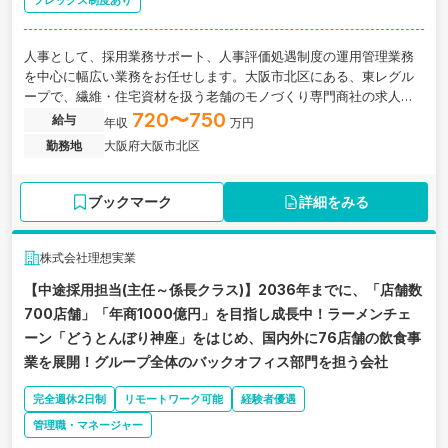
フレックス制度あり
人事として、採用業務サポート、人事評価処遇制度の運用管理業務
を中心に幅広い業務をお任せします。大阪市北区にある、東レグル
ープで、繊維・住宅資材を扱う老舗のモノづくり専門商社の求人で
す。
720〜750
給与
年収
万円
勤務地
大阪府大阪市北区
ブックマーク
詳細をみる
株式会社理想実業
【中途採用担当(主任～係長クラス)】2036年までに、「店舗数
700店舗」「年商1000億円」を目指し成長中！ラーメンチェ
ーン「どうとんぼり神座」をはじめ、国内外に76店舗の飲食事
業を展開！グループ全体のバックオフィス部門を担う会社
完全週休2日制
リモートワーク可能
経験者優遇
管理職・マネージャー