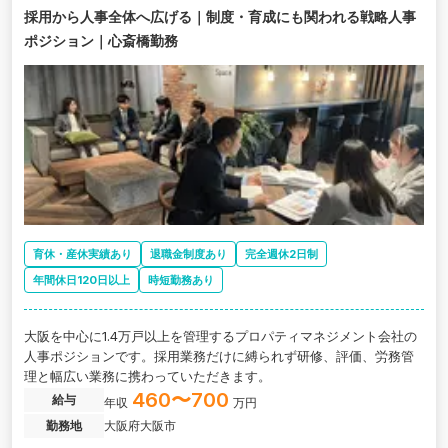
採用から人事全体へ広げる｜制度・育成にも関われる戦略人事
ポジション｜心斎橋勤務
育休・産休実績あり
退職金制度あり
完全週休2日制
年間休日120日以上
時短勤務あり
大阪を中心に1.4万戸以上を管理するプロパティマネジメント会社の
人事ポジションです。採用業務だけに縛られず研修、評価、労務管
理と幅広い業務に携わっていただきます。
460〜700
給与
年収
万円
勤務地
大阪府大阪市