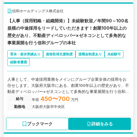
信和ホールディングス株式会社
【人事（採用戦略・組織開発）】未経験歓迎／年間90～100名
規模の中途採用をリードしていただきます！創業100年以上の
歴史があり、不動産ディベロッパー×ゼネコンとして多角的な
事業展開を行う信和グループの本社
育休・産休実績あり
資格取得支援制度
退職金制度あり
未経験可
経験者優遇
人事として、中途採用業務をメインにグループ企業全体の採用をお
任せします。大阪府大阪市にある、創業100年以上の歴史があり、不
動産ディベロッパー×ゼネコンとして多角的な事業展開を行う信和グ
ループの本社求人です。
450〜700
給与
年収
万円
勤務地
大阪府大阪市中央区
ブックマーク
詳細をみる