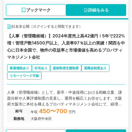
ブックマーク
詳細をみる
社名非公開（ログインすると閲覧できます）
【人事（管理職候補）】2024年度売上高42億円！5年で222%
増！管理戸数14500戸以上、入居率97％以上の実績！関西を中
心に日本全国で、物件の収益率と市場価値を高めるプロパティ
マネジメント会社
家賃補助あり
社宅あり
資格取得支援制度
退職金制度あり
リモートワーク可能
人事（管理職候補）として、新卒・中途採用における戦略立案、課
題分析や人事評価制度の見直し、運用を幅広くお任せします。大阪
府大阪市に本社を構えるプロパティマネジメント会社にて、経理ス
タッフとしてご活躍いただきます。関西を中心に全国で事業を展開
450〜700
給与
年収
万円
しており、物件の収益率向上と市場価値の最大化を支援するプロパ
勤務地
大阪府中央区
ティマネジメント事業を行っています。 同社は2024年度売上高42
億円、直近5年で222％の成長を実現しており、管理戸数14500戸以