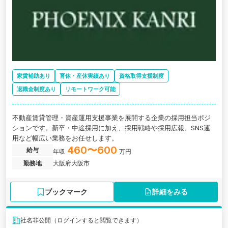
家賃補助あり
育休・産休実績あり
資格取得支援制度
退職金制度あり
リモートワーク可能
不動産賃貸管理・資産運用支援事業を展開する企業の採用担当ポジ
ションです。新卒・中途採用に加え、採用戦略や採用広報、SNS運
用など幅広い業務をお任せします。
460〜600
給与
年収
万円
勤務地
大阪府大阪市
ブックマーク
詳細をみる
社名非公開（ログインすると閲覧できます）