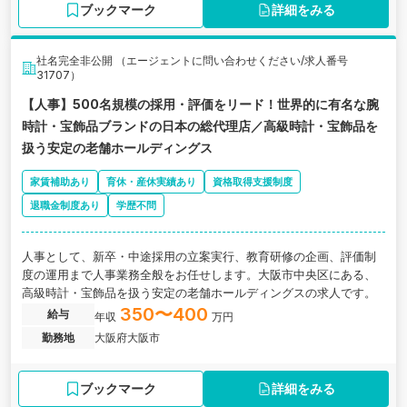
上・入居率97％以上と安定した事業基盤を築いています。
ブックマーク
詳細をみる
社名完全非公開 （エージェントに問い合わせください/求人番号
31707）
【人事】500名規模の採用・評価をリード！世界的に有名な腕
時計・宝飾品ブランドの日本の総代理店／高級時計・宝飾品を
扱う安定の老舗ホールディングス
家賃補助あり
育休・産休実績あり
資格取得支援制度
退職金制度あり
学歴不問
人事として、新卒・中途採用の立案実行、教育研修の企画、評価制
度の運用まで人事業務全般をお任せします。大阪市中央区にある、
高級時計・宝飾品を扱う安定の老舗ホールディングスの求人です。
350〜400
給与
年収
万円
勤務地
大阪府大阪市
ブックマーク
詳細をみる