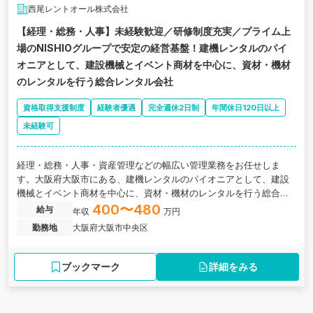
西尾レントオール株式会社
【経理・総務・人事】未経験歓迎／研修制度充実／プライム上
場のNISHIOグループで安定の経営基盤！建機レンタルのパイ
オニアとして、建設機械とイベント商材を中心に、資材・機材
のレンタルを行う総合レンタル会社
資格取得支援制度
経験者優遇
完全週休2日制
年間休日120日以上
未経験可
経理・総務・人事・資産管理などの幅広い管理業務をお任せしま
す。大阪府大阪市にある、建機レンタルのパイオニアとして、建設
機械とイベント商材を中心に、資材・機材のレンタルを行う総合レ
ンタル会社の求人です。
400〜480
給与
年収
万円
勤務地
大阪府大阪市中央区
ブックマーク
詳細をみる